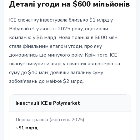
Деталі угоди на $600 мільйонів
ICE спочатку інвестувала близько $1 млрд у
Polymarket у жовтні 2025 року, оцінивши
компанію у $8 млрд. Нова транша в $600 млн
стала фінальним етапом угоди, про яку
домовились ще минулого року. Крім того, ICE
планує викупити акції у наявних акціонерів на
суму до $40 млн, довівши загальну суму
зобов'язань до майже $2 млрд.
Інвестиції ICE в Polymarket
Перша транша (жовтень 2025)
~$1 млрд