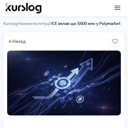
Kurslog
Новини
Інституції
ICE вклав ще $600 млн у Polymarket
›
›
›
←
Назад
ІНСТИТУЦІЇ