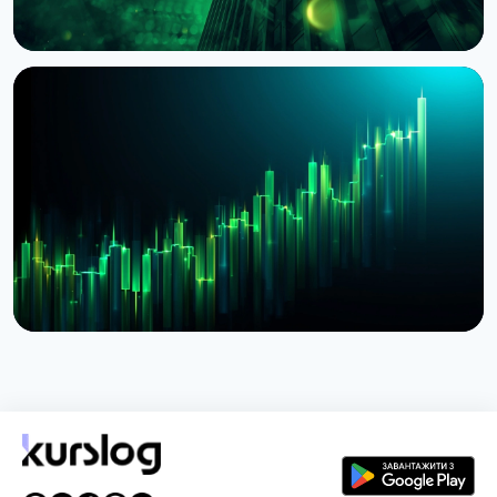
НОВИНА
BlackRock токенізував доступ до $311 млрд
грошових фондів у Європі через Kinexys
JPMorgan
4 серпня 2026 р.
5 хв читання
НОВИНА
BlackRock запустив токенізовані фонди BSTBL і
BRSRV для резервів стейблкоінів
3 серпня 2026 р.
5 хв читання