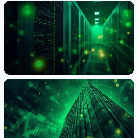
НОВИНА
BNY Mellon запускає стейкінг для інституційних
клієнтів разом із Galaxy
4 серпня 2026 р.
4 хв читання