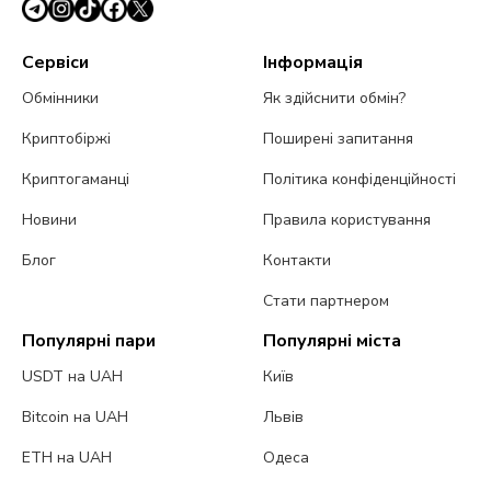
Сервіси
Інформація
Обмінники
Як здійснити обмін?
Криптобіржі
Поширені запитання
Криптогаманці
Політика конфіденційності
Новини
Правила користування
Блог
Контакти
Стати партнером
Популярні пари
Популярні міста
USDT на UAH
Київ
Bitcoin на UAH
Львів
ETH на UAH
Одеса