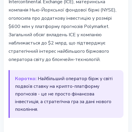
Intercontinental Exchange (ICE), материнська
ICE вклав ще $600 млн у
компанія Нью-Йоркської фондової біржі (NYSE),
Polymarket - загальні інвестиції
оголосила про додаткову інвестицію у розмірі
сягнули $2 млрд
$600 млн у платформу прогнозів Polymarket.
Загальний обсяг вкладень ICE у компанію
27 березня 2026 р.
3 хв читання
наближається до $2 млрд, що підтверджує
Наталія Дорофєєва
стратегічний інтерес найбільшого біржового
оператора світу до блокчейн-технологій.
Коротко:
Найбільший оператор бірж у світі
подвоїв ставку на крипто-платформу
прогнозів - це не просто фінансова
інвестиція, а стратегічна гра за дані нового
покоління.