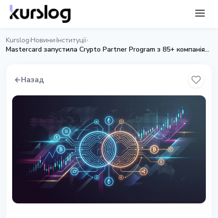
Kurslog
Новини
Інституції
›
›
›
Mastercard запустила Crypto Partner Program з 85+ компаніями
←
Назад