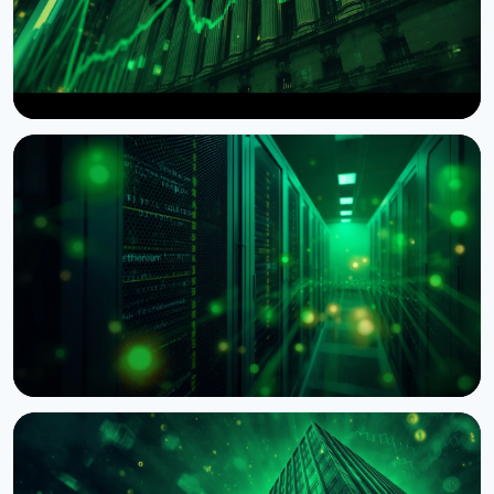
НОВИНА
Wintermute отримав статус брокера-дилера в
США
7 серпня 2026 р.
4 хв читання
НОВИНА
BNY Mellon запускає стейкінг для інституційних
клієнтів разом із Galaxy