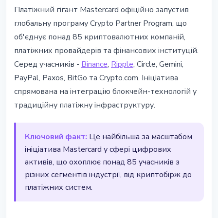
ІНСТИТУЦІЇ
Платіжний гігант Mastercard офіційно запустив
Mastercard запустила Crypto
глобальну програму Crypto Partner Program, що
Partner Program з 85+
об'єднує понад 85 криптовалютних компаній,
компаніями
платіжних провайдерів та фінансових інституцій.
Серед учасників -
Binance
,
Ripple
, Circle, Gemini,
14 березня 2026 р.
2 хв читання
PayPal, Paxos, BitGo та Crypto.com. Ініціатива
Наталія Дорофєєва
спрямована на інтеграцію блокчейн-технологій у
традиційну платіжну інфраструктуру.
Ключовий факт:
Це найбільша за масштабом
ініціатива Mastercard у сфері цифрових
активів, що охоплює понад 85 учасників з
різних сегментів індустрії, від криптобірж до
платіжних систем.