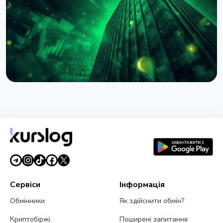
4 серпня 2026 р.
4 хв читання
НОВИНА
BlackRock токенізував доступ до $311 млрд
грошових фондів у Європі через Kinexys
JPMorgan
4 серпня 2026 р.
5 хв читання
Сервіси
Інформація
Обмінники
Як здійснити обмін?
Криптобіржі
Поширені запитання