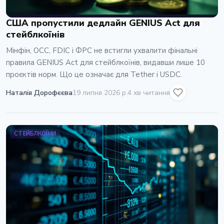
США пропустили дедлайн GENIUS Act для
стейблкоїнів
Мінфін, OCC, FDIC і ФРС не встигли ухвалити фінальні
правила GENIUS Act для стейблкоїнів, видавши лише 10
проєктів норм. Що це означає для Tether і USDC.
Наталія Дорофєєва
19 липня 2026 р.
4 хв читання
СТЕЙБЛКОЇНИ