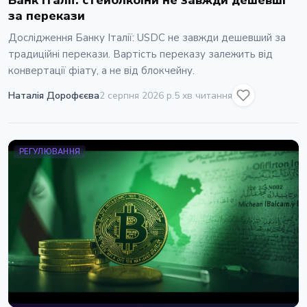
Банк Італії: стейблкоіни не завжди дешевші
за перекази
Дослідження Банку Італії: USDC не завжди дешевший за
традиційні перекази. Вартість переказу залежить від
конвертації фіату, а не від блокчейну.
Наталія Дорофєєва
2 серпня 2026 р.
5 хв читання
РЕГУЛЮВАННЯ