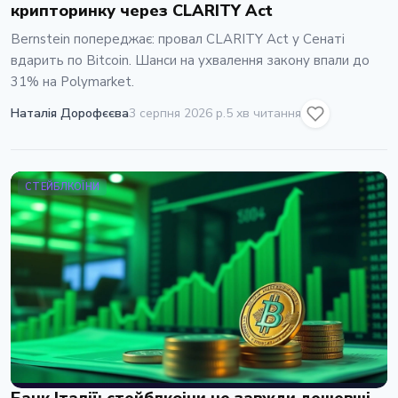
крипторинку через CLARITY Act
Bernstein попереджає: провал CLARITY Act у Сенаті
вдарить по Bitcoin. Шанси на ухвалення закону впали до
31% на Polymarket.
Наталія Дорофєєва
3 серпня 2026 р.
5 хв читання
СТЕЙБЛКОЇНИ