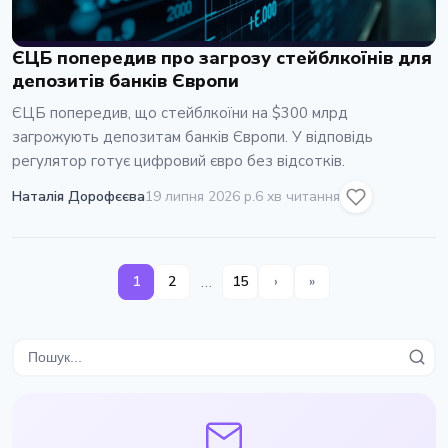
ЄЦБ попередив про загрозу стейблкоїнів для
депозитів банків Європи
ЄЦБ попередив, що стейблкоїни на $300 млрд
загрожують депозитам банків Європи. У відповідь
регулятор готує цифровий євро без відсотків.
Наталія Дорофєєва
19 липня 2026 р.
6 хв читання
…
1
2
15
›
»