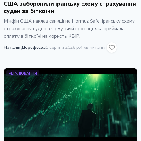
США заборонили іранську схему страхування
суден за біткоїни
Мінфін США наклав санкції на Hormuz Safe: іранську схему
страхування суден в Ормузькій протоці, яка приймала
оплату в біткоїні на користь КВІР.
Наталія Дорофєєва
1 серпня 2026 р.
4 хв читання
РЕГУЛЮВАННЯ