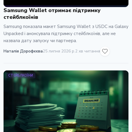
Samsung Wallet отримає підтримку
стейблкоїнів
Samsung показала макет Samsung Wallet з USDC на Galaxy
Unpacked і анонсувала підтримку стейблкоїнів, але не
назвала дату запуску чи партнера.
Наталія Дорофєєва
25 липня 2026 р.
2 хв читання
СТЕЙБЛКОЇНИ