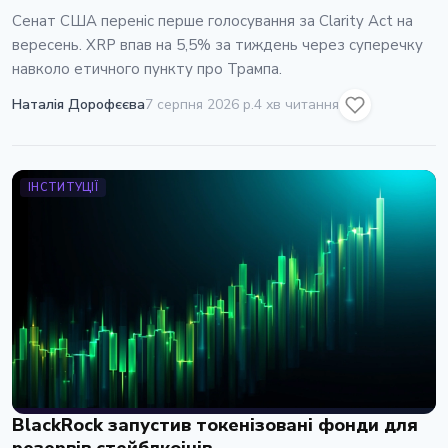
Сенат США переніс перше голосування за Clarity Act на
вересень. XRP впав на 5,5% за тиждень через суперечку
навколо етичного пункту про Трампа.
Наталія Дорофєєва
7 серпня 2026 р.
4 хв читання
ІНСТИТУЦІЇ
BlackRock запустив токенізовані фонди для