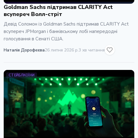
Goldman Sachs підтримав CLARITY Act
всупереч Волл-стріт
Девід Соломон із Goldman Sachs підтримав CLARITY Act
всупереч JPMorgan і банківському лобі напередодні
голосування в Сенаті США.
Наталія Дорофєєва
26 липня 2026 р.
3 хв читання
СТЕЙБЛКОЇНИ