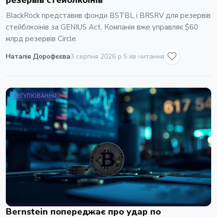
резервів стейблкоінів
BlackRock представив фонди BSTBL і BRSRV для резервів
стейблкоінів за GENIUS Act. Компанія вже управляє $60
млрд резервів Circle.
Наталія Дорофєєва
3 серпня 2026 р.
5 хв читання
РЕГУЛЮВАННЯ
Bernstein попереджає про удар по