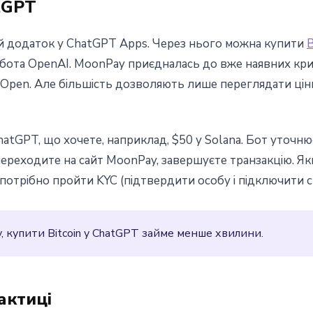
tGPT
й додаток у ChatGPT Apps. Через нього можна купити
B
ат-бота OpenAI. MoonPay приєдналась до вже наявних кр
alOpen. Але більшість дозволяють лише переглядати ціни
atGPT, що хочете, наприклад, $50 у Solana. Бот уточню
реходите на сайт MoonPay, завершуєте транзакцію. Якщо
потрібно пройти KYC (підтвердити особу і підключити с
, купити Bitcoin у ChatGPT займе менше хвилини.
актиці