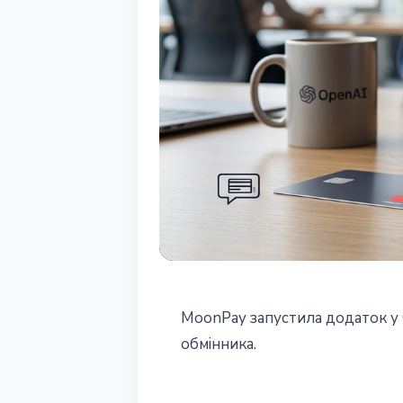
ТЕХНОЛОГІЇ
MoonPay запустила додаток у 
MoonPay в Chat
обмінника.
прямо в чаті