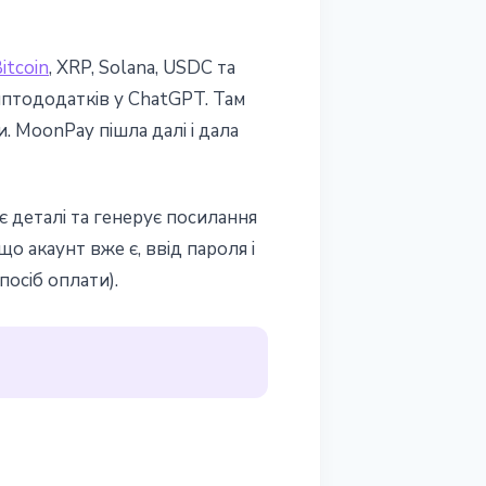
itcoin
, XRP, Solana, USDC та
иптододатків у ChatGPT. Там
. MoonPay пішла далі і дала
є деталі та генерує посилання
 акаунт вже є, ввід пароля і
посіб оплати).