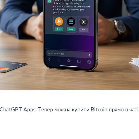
ChatGPT Apps. Тепер можна купити Bitcoin прямо в чаті
GPT: тепер купуй Bitcoin