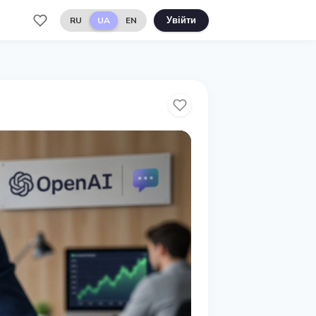
RU
UA
EN
Увійти