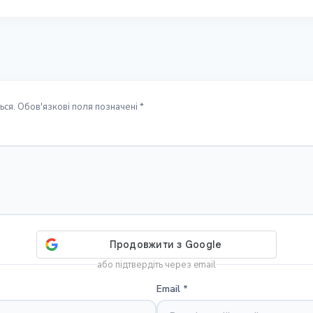
ся. Обов'язкові поля позначені *
або підтвердіть через email
Email
*