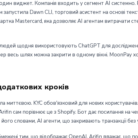
один виджет. Компанія входить у сегмент AI системно. 
им запустила Dawn CLI, торговий асистент на основі тек
артка Mastercard, яка дозволяє AI агентам витрачати с
ів людей щодня використовують ChatGPT для досліджен
Тепер весь шлях можна закрити в одному вікні. MoonPay х
додаткових кроків
ла миттєвою. KYC обов'язковий для нових користувачів
rifin сам порівнює це з Shopify. Бот дає посилання на че
 його словами, AI агенти, що закривають транзакції без 
ежені тим, що відображає OpenAI. Arifin вважає, що по