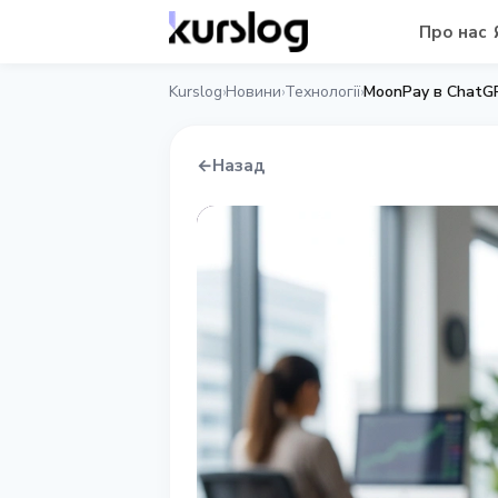
Про нас
Kurslog
Новини
Технології
MoonPay в ChatGPT
›
›
›
←
Назад