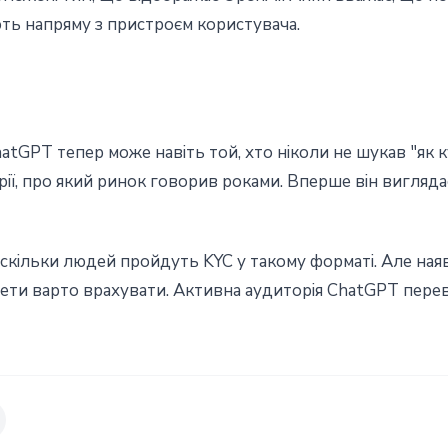
ють напряму з пристроєм користувача.
atGPT тепер може навіть той, хто ніколи не шукав "як 
ії, про який ринок говорив роками. Вперше він вигляда
скільки людей пройдуть KYC у такому форматі. Але ная
нети варто врахувати. Активна аудиторія ChatGPT пере