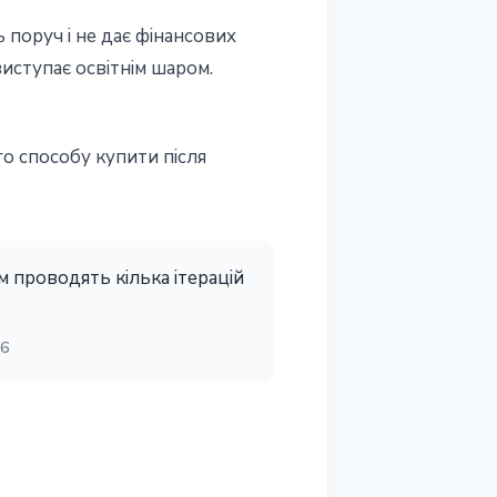
ь поруч і не дає фінансових
иступає освітнім шаром.
о способу купити після
м проводять кілька ітерацій
26