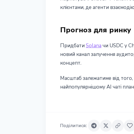
клієнтами, де агенти взаємоді
Прогноз для ринку
Придбати
Solana
чи USDC у Ch
новий канал залучення аудитор
концепт.
Масштаб залежатиме від того, 
найпопулярнішому AI чаті пла
Поділитися
: