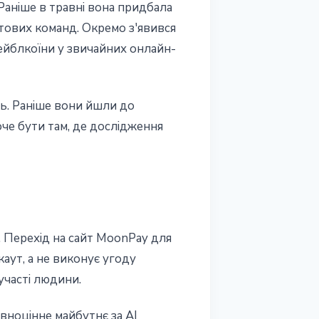
Раніше в травні вона придбала
стових команд. Окремо з'явився
тейблкоїни у звичайних онлайн-
ь. Раніше вони йшли до
оче бути там, де дослідження
. Перехід на сайт MoonPay для
каут, а не виконує угоду
участі людини.
вноцінне майбутнє за AI