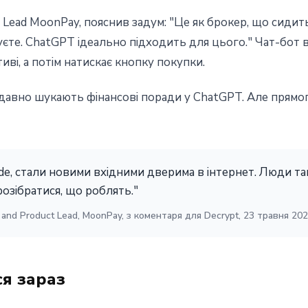
ct Lead MoonPay, пояснив задум: "Це як брокер, що сидит
уєте. ChatGPT ідеально підходить для цього." Чат-бот в
иві, а потім натискає кнопку покупки.
 давно шукають фінансові поради у ChatGPT. Але прямог
de, стали новими вхідними дверима в інтернет. Люди та
озібратися, що роблять."
er and Product Lead, MoonPay, з коментаря для Decrypt, 23 травня 20
ся зараз