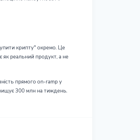
купити крипту" окремо. Це
є як реальний продукт, а не
вність прямого on-ramp у
вищує 300 млн на тиждень.