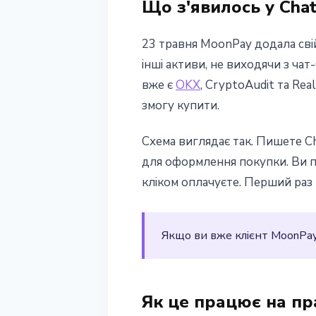
Що з'явилось у Cha
25 травня 2026 р.
2 хв читання
Наталія Дорофєєва
23 травня MoonPay додала сві
інші активи, не виходячи з ч
вже є
OKX
, CryptoAudit та Re
змогу купити.
Схема виглядає так. Пишете Ch
для оформлення покупки. Ви пе
кліком оплачуєте. Перший раз 
Якщо ви вже клієнт MoonPay
Як це працює на пр