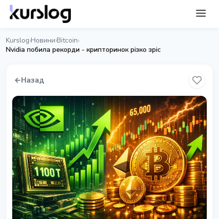
Kurslog
Новини
Bitcoin
›
›
›
Nvidia побила рекорди - крипторинок різко зріс
←
Назад