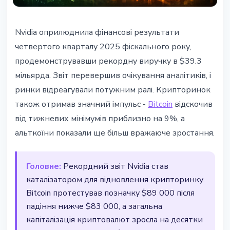
BITCOIN
Nvidia оприлюднила фінансові результати
Nvidia побила рекорди -
четвертого кварталу 2025 фіскального року,
крипторинок різко зріс
продемонструвавши рекордну виручку в $39.3
мільярда. Звіт перевершив очікування аналітиків, і
26 лютого 2026 р.
2 хв читання
ринки відреагували потужним ралі. Крипторинок
Наталія Дорофєєва
також отримав значний імпульс -
Bitcoin
відскочив
від тижневих мінімумів приблизно на 9%, а
альткоїни показали ще більш вражаюче зростання.
Головне:
Рекордний звіт Nvidia став
каталізатором для відновлення крипторинку.
Bitcoin протестував позначку $89 000 після
падіння нижче $83 000, а загальна
капіталізація криптовалют зросла на десятки