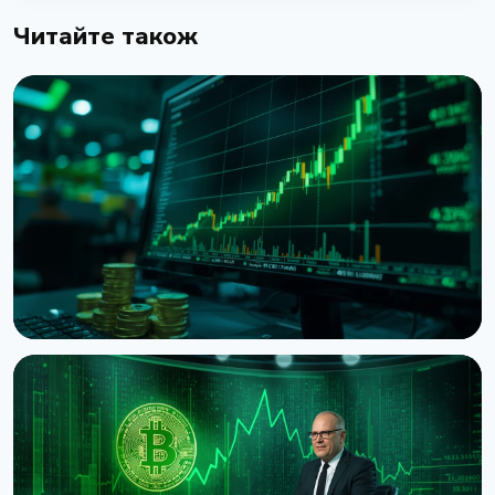
Читайте також
НОВИНА
Bitcoin показує death cross попри стрибок до $65
300 на даних США
8 серпня 2026 р.
5 хв читання