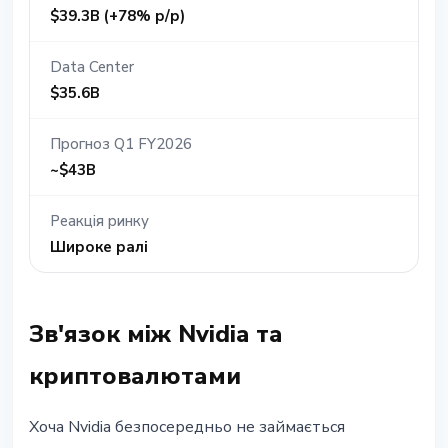
$39.3B (+78% р/р)
Data Center
$35.6B
Прогноз Q1 FY2026
~$43B
Реакція ринку
Широке ралі
Зв'язок між Nvidia та
криптовалютами
Хоча Nvidia безпосередньо не займається