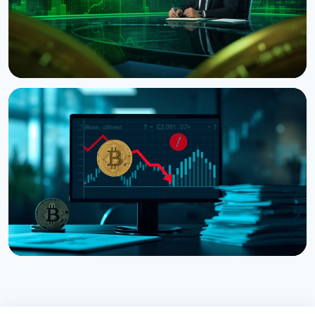
НОВИНА
Ведучий CNBC Джим Крамер продає Bitcoin через
квантову загрозу від IBM
5 серпня 2026 р.
4 хв читання
НОВИНА
Strategy отримала збиток $8,22 млрд у другому
кварталі через падіння Bitcoin