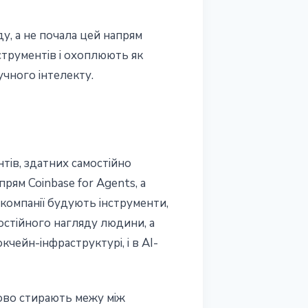
у, а не почала цей напрям
струментів і охоплюють як
учного інтелекту.
нтів, здатних самостійно
прям Coinbase for Agents, а
компанії будують інструменти,
остійного нагляду людини, а
чейн-інфраструктурі, і в AI-
пово стирають межу між