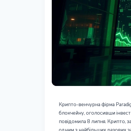
ІНСТИТУЦІЇ
Крипто-венчурна фірма Paradig
Paradigm залу
блокчейну, оголосивши інвести
повідомила 8 липня. Крипто, з
фонд і розширю
одним з найбільших разових зак