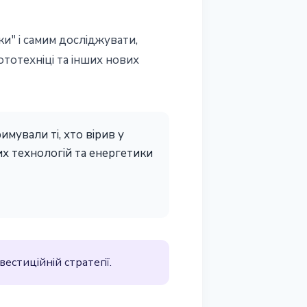
ки" і самим досліджувати,
ототехніці та інших нових
римували ті, хто вірив у
их технологій та енергетики
естиційній стратегії.