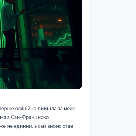
вперше офіційно вийшла за межі
нія з Сан-Франциско
е не єдиним, а сам анонс став