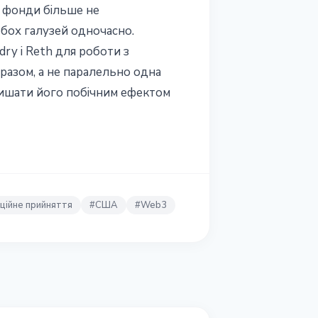
і фонди більше не
обох галузей одночасно.
ry і Reth для роботи з
 разом, а не паралельно одна
залишати його побічним ефектом
уційне прийняття
#
США
#
Web3