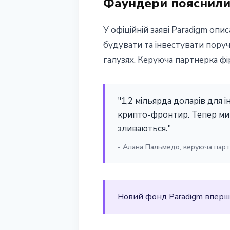
Фаундери пояснили
У офіційній заяві Paradigm опи
будувати та інвестувати поруч
галузях. Керуюча партнерка фі
"1,2 мільярда доларів для і
крипто-фронтир. Тепер ми 
зливаються."
- Алана Пальмедо, керуюча партн
Новий фонд Paradigm вперше 