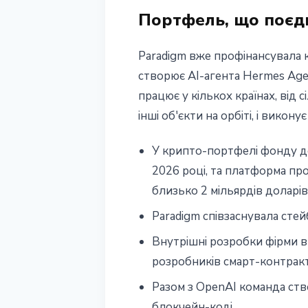
Портфель, що поєдн
Paradigm вже профінансувала к
створює AI-агента Hermes Agen
працює у кількох країнах, від
інші об'єкти на орбіті, і вико
У крипто-портфелі фонду дец
2026 році, та платформа пр
близько 2 мільярдів доларів
Paradigm співзаснувала стей
Внутрішні розробки фірми в
розробників смарт-контракті
Разом з OpenAI команда ств
блокчейн-коді.