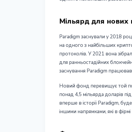
9 липня 2026 р.
3 хв читання
Наталія Дорофєєва
Мільярд для нових
Paradigm заснували у 2018 роц
на одного з найбільших крипто
протоколів. У 2021 вона зібра
для ранньостадійних блокчейн-
заснування Paradigm працював 
Новий фонд перевищує той пок
понад 4,5 мільярда доларів під
вперше в історії Paradigm, бу
іншими напрямками, які в фірм