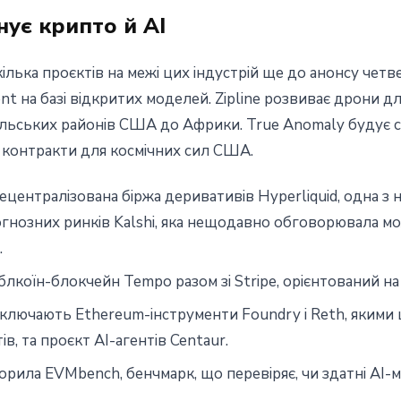
ує крипто й AI
ілька проєктів на межі цих індустрій ще до анонсу чет
t на базі відкритих моделей. Zipline розвиває дрони д
 сільських районів США до Африки. True Anomaly будує 
нує контракти для космічних сил США.
ентралізована біржа деривативів Hyperliquid, одна з н
огнозних ринків Kalshi, яка нещодавно обговорювала м
.
блкоїн-блокчейн Tempo разом зі Stripe, орієнтований на
ключають Ethereum-інструменти Foundry і Reth, якими
в, та проєкт AI-агентів Centaur.
орила EVMbench, бенчмарк, що перевіряє, чи здатні AI-