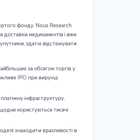
вертого фонду. Nous Research
ля доставки медикаментів і вже
супутники, здатні відстежувати
айбільших за обсягом торгів у
ожливе IPO при виручці
 платіжну інфраструктуру.
 щодня користуються тисячі
моделі знаходити вразливості в