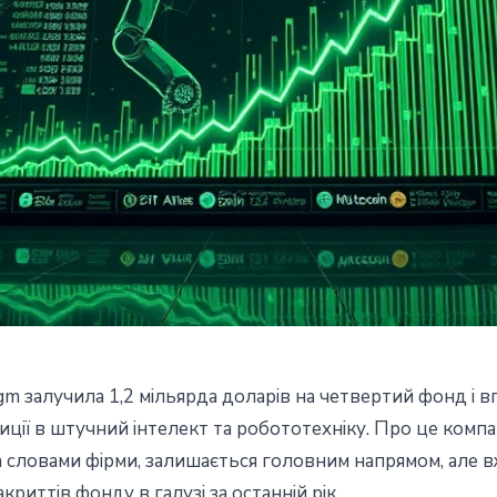
m залучила 1,2 мільярда доларів на четвертий фонд і 
чила $1,2 млрд на четвертий
ції в штучний інтелект та робототехніку. Про це компа
а словами фірми, залишається головним напрямом, але вж
ється в AI та робототехніку
риттів фонду в галузі за останній рік.