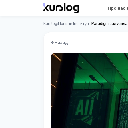
Про нас
Kurslog
Новини
Інституції
Paradigm залучила
›
›
›
←
Назад