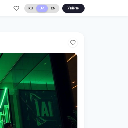
RU
UA
EN
Увійти