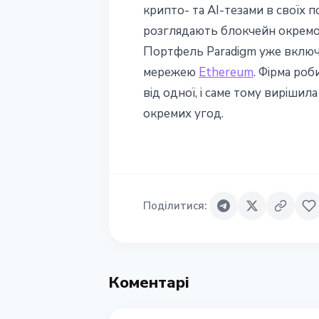
крипто- та AI-тезами в своїх 
розглядають блокчейн окремо в
Портфель Paradigm уже вклю
мережею
Ethereum
. Фірма роб
від одної, і саме тому вирішил
окремих угод.
Поділитися
:
Коментарі