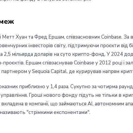
 меж
і Метт Хуан та Фред Ершам, співзасновник Coinbase. За в
венчурних інвесторів світу, підтримуючи проєкти від 
ла 2,5 мільярда доларів на суто крипто-фонд. У 2024 до
проєктів. Ершам співзаснував Coinbase у 2012 році і за
партнером у Sequoia Capital, де курирував напрям крип
азник приблизно у 1,4 раза. Сукупно за чотирма раунд
 управління. Гроші нового фонду підуть не тільки в крип
де вкладена в компанії, що займаються AI, автономним а
і називають "стрімкими експонентами".