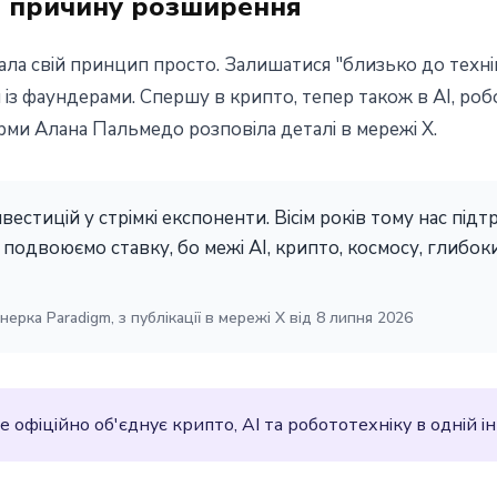
 причину розширення
сала свій принцип просто. Залишатися "близько до техні
 із фаундерами. Спершу в крипто, тепер також в AI, роб
рми Алана Пальмедо розповіла деталі в мережі X.
нвестицій у стрімкі експоненти. Вісім років тому нас підт
подвоюємо ставку, бо межі AI, крипто, космосу, глибок
ерка Paradigm, з публікації в мережі X від 8 липня 2026
офіційно об'єднує крипто, AI та робототехніку в одній інв