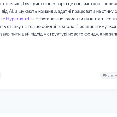
портфелях. Для криптоінвесторів це означає одне: велик
ід AI, а шукають команди, здатні працювати на стику 
чає
Hyperliquid
та Ethereum-інструменти на кшталт Found
ить ставку на те, що обидві технології розвиватимуться
а закріпити цей підхід у структурі нового фонду, а не 
#
Інстит