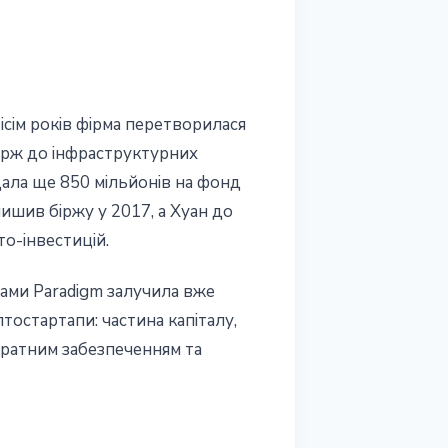
ісім років фірма перетворилася
бірж до інфраструктурних
дала ще 850 мільйонів на фонд
лишив біржу у 2017, а Хуан до
то-інвестицій.
ами Paradigm залучила вже
тостартапи: частина капіталу,
паратним забезпеченням та