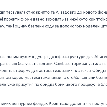
igm тестувала стик крипто та AI задовго до нового фонд
ні проєкти фірми давно виходять за межі суто криптоін
ну, так і оцінку безпеки коду за допомогою моделей шт
 загальним рухом індустрії до інфраструктури для AI-аге
анзакції без участі людини. Coinbase торік запустила на
лкоїн-платформу для автоматизованих платежів. Обидві 
ентам користуватися гаманцями та стейблкоїнами без п
ль уже присутня по обидва боки цього процесу: і в блок
еликих венчурних фондах Кремнієвої долини, які посту