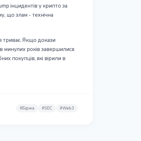
ump інцидентів у крипто за
у, що злам - технічна
ня триває. Якщо докази
рав минулих років завершилися
них покупців, які вірили в
#
Біржа
#
SEC
#
Web3