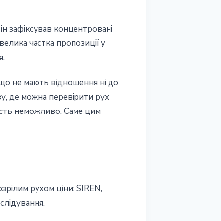
ін зафіксував концентровані
(велика частка пропозиції у
я.
що не мають відношення ні до
ізу, де можна перевірити рух
ність неможливо. Саме цим
озрілим рухом ціни: SIREN,
слідування.