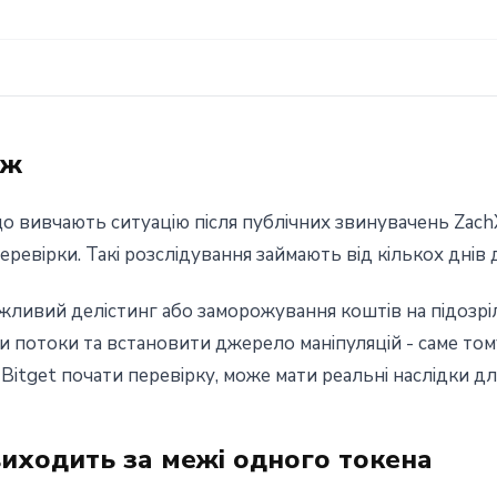
рж
 що вивчають ситуацію після публічних звинувачень Za
ревірки. Такі розслідування займають від кількох днів 
жливий делістинг або заморожування коштів на підозріл
и потоки та встановити джерело маніпуляцій - саме то
 Bitget почати перевірку, може мати реальні наслідки для
иходить за межі одного токена