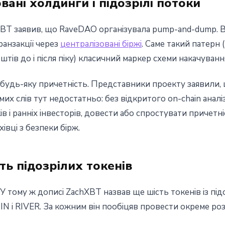
ані холдинги і підозрілі потоки
XBT заявив, що RaveDAO організувала pump-and-dump. В
ранзакції через
централізовані біржі
. Саме такий патерн 
штів до і після піку) класичний маркер схеми накачуванн
удь-яку причетність. Представники проекту заявили, 
амих слів тут недостатньо: без відкритого on-chain анал
ків і ранніх інвесторів, довести або спростувати причет
івці з безпеки бірж.
ть підозрілих токенів
У тому ж дописі ZachXBT назвав ще шість токенів із під
IN і RIVER. За кожним він пообіцяв провести окреме роз