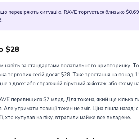
и, що перевіряють ситуацію. RAVE торгується близько $0.69
.
о $28
 навіть за стандартами волатильного крипторинку. То
ілька торгових сесій досяг $28. Таке зростання на понад
не з двох: або справжній вірусний ажіотаж, або схему на
 RAVE перевищила $7 млрд. Для токена, який ще кілька т
. Але утримати позиції токен не зміг. Ціна пішла назад: 
і, хто купував на піку, втратили майже все вкладене.