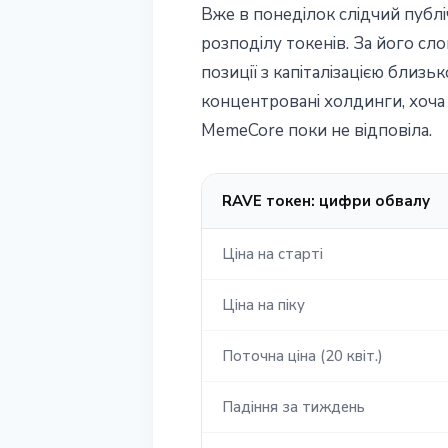
Вже в понеділок слідчий публі
розподілу токенів. За його сл
позиції з капіталізацією близь
концентровані холдинги, хоча 
MemeCore поки не відповіла.
RAVE токен: цифри обвалу
Ціна на старті
Ціна на піку
Поточна ціна (20 квіт.)
Падіння за тиждень