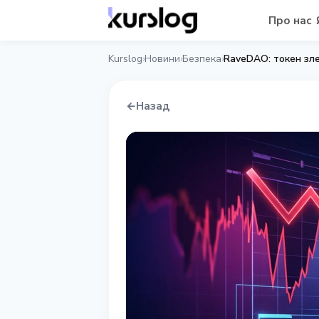
Про нас
Kurslog
Новини
Безпека
›
›
›
←
Назад