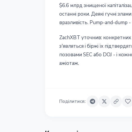
$6.6 млрд знищеної капіталіза
останні роки. Деякі гучні злам
вразливість. Pump-and-dump - 
ZachXBT уточнив: конкретних o
з'являться і біржі їх підтверд
позовами SEC або DOJ - і кожно
ажіотаж.
Поділитися
: