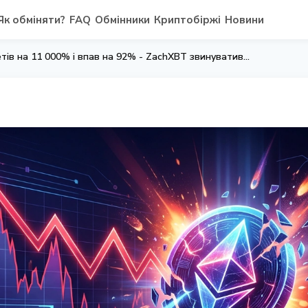
Як обміняти?
FAQ
Обмінники
Криптобіржі
Новини
RaveDAO: токен злетів на 11 000% і впав на 92% - ZachXBT звинуватив у маніпуляції