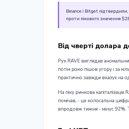
20 квітня 2026 р.
3 хв читання
Binance і Bitget підтвердил
Наталія Дорофєєва
проти пікового значення $28
Від чверті долара д
Рух RAVE виглядав аномальним
потім різко пішов угору і за к
практично завжди вказує на од
На піку ринкова капіталізація
помічав, - це колосальна цифра
впродовж тижня - мінус 92%. Т