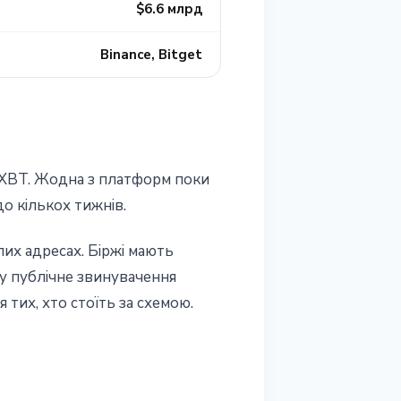
$6.6 млрд
Binance, Bitget
chXBT. Жодна з платформ поки
до кількох тижнів.
их адресах. Біржі мають
му публічне звинувачення
 тих, хто стоїть за схемою.