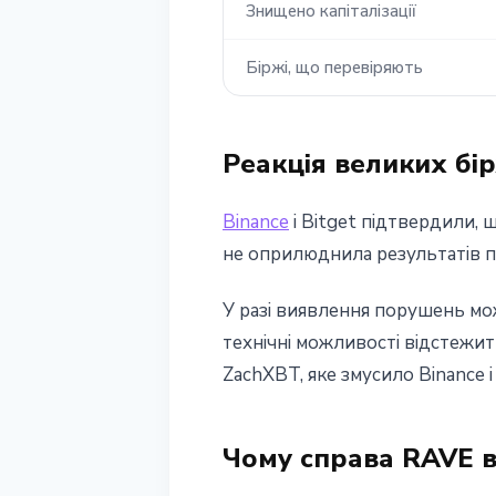
Знищено капіталізації
Біржі, що перевіряють
Реакція великих бі
Binance
і Bitget підтвердили,
не оприлюднила результатів пе
У разі виявлення порушень мо
технічні можливості відстежит
ZachXBT, яке змусило Binance і
Чому справа RAVE в