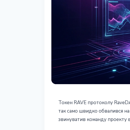
БЕЗПЕКА
Токен RAVE протоколу RaveDAO 
RaveDAO: токен
так само швидко обвалився на
звинуватив команду проекту 
92% - ZachXBT 