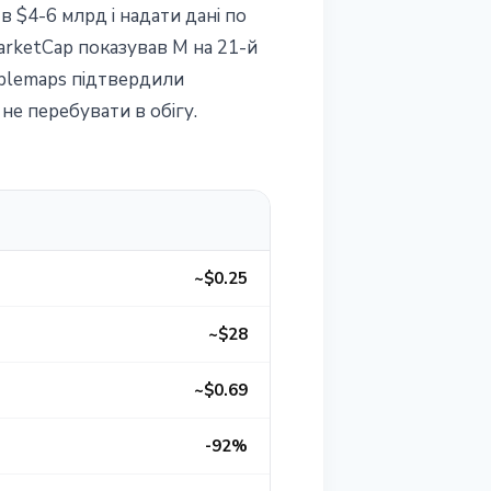
 $4-6 млрд і надати дані по
arketCap показував M на 21-й
ubblemaps підтвердили
не перебувати в обігу.
~$0.25
~$28
~$0.69
-92%