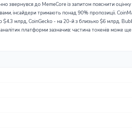
чно звернувся до MemeCore із запитом пояснити оцінку в
овами, інсайдери тримають понад 90% пропозиції. CoinM
ко $4.3 млрд, CoinGecko - на 20-й з близько $6 млрд. B
аналітик платформи зазначив: частина токенів може ще 