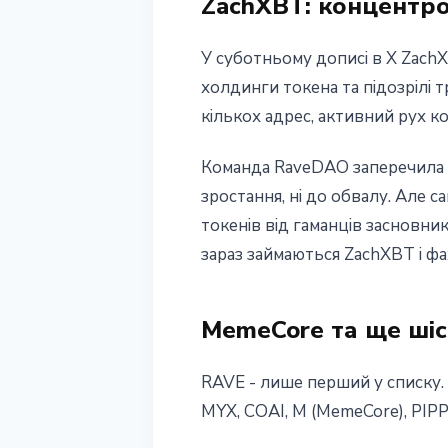
ZachXBT: концентров
У суботньому дописі в X Zach
холдинги токена та підозрілі т
кількох адрес, активний рух ко
Команда RaveDAO заперечила б
зростання, ні до обвалу. Але с
токенів від гаманців засновни
зараз займаються ZachXBT і фах
MemeCore та ще шіс
RAVE - лише перший у списку. 
MYX, COAI, M (MemeCore), PIPP