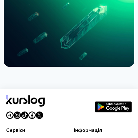
Bernstein попереджає про удар по крипторинку
через провал CLARITY Act у Сенаті
3 серпня 2026 р.
5 хв читання
НОВИНА
SEC зупинила опціони Nasdaq на біткоїн через
позов CME
3 серпня 2026 р.
4 хв читання
Сервіси
Інформація