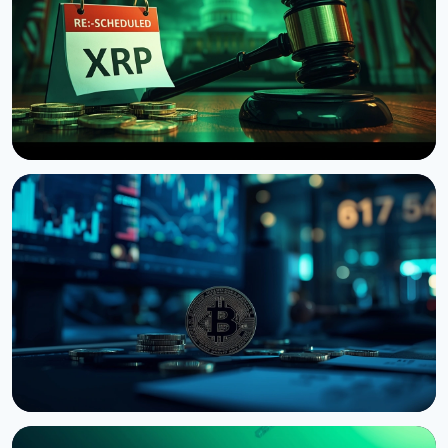
НОВИНА
Сенат США відклав голосування по Clarity Act до
вересня
7 серпня 2026 р.
4 хв читання
НОВИНА