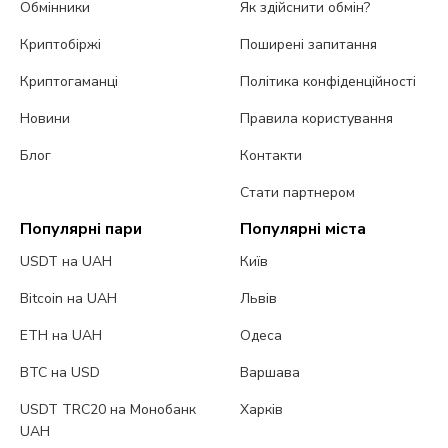
Обмінники
Як здійснити обмін?
Криптобіржі
Поширені запитання
Криптогаманці
Політика конфіденційності
Новини
Правила користування
Блог
Контакти
Стати партнером
Популярні пари
Популярні міста
USDT на UAH
Київ
Bitcoin на UAH
Львів
ETH на UAH
Одеса
BTC на USD
Варшава
USDT TRC20 на Монобанк
Харків
UAH