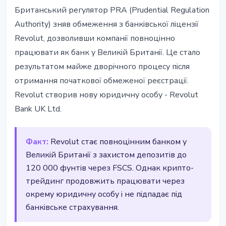
РЕГУЛЮВАННЯ
Британський регулятор PRA (Prudential Regulation
Revolut отримав повну
Authority) зняв обмеження з банківської ліцензії
банківську ліцензію у Великій
Revolut, дозволивши компанії повноцінно
Британії
працювати як банк у Великій Британії. Це стало
результатом майже дворічного процесу після
11 березня 2026 р.
2 хв читання
отримання початкової обмеженої реєстрації.
Наталія Дорофєєва
Revolut створив нову юридичну особу - Revolut
Bank UK Ltd.
Факт:
Revolut стає повноцінним банком у
Великій Британії з захистом депозитів до
120 000 фунтів через FSCS. Однак крипто-
трейдинг продовжить працювати через
окрему юридичну особу і не підпадає під
банківське страхування.