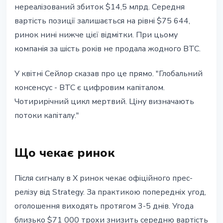
нереалізований збиток $14,5 млрд. Середня
вартість позиції залишається на рівні $75 644,
ринок нині нижче цієї відмітки. При цьому
компанія за шість років не продала жодного BTC.
У квітні Сейлор сказав про це прямо. "Глобальний
консенсус - BTC є цифровим капіталом.
Чотирирічний цикл мертвий. Ціну визначають
потоки капіталу."
Що чекає ринок
Після сигналу в X ринок чекає офіційного прес-
релізу від Strategy. За практикою попередніх угод,
оголошення виходять протягом 3-5 днів. Угода
близько $71 000 трохи знизить середню вартість