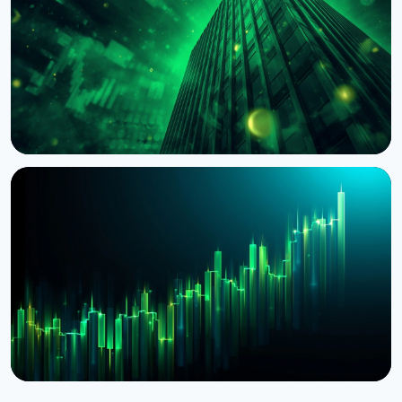
клієнтів разом із Galaxy
4 серпня 2026 р.
4 хв читання
НОВИНА
BlackRock токенізував доступ до $311 млрд
грошових фондів у Європі через Kinexys
JPMorgan
4 серпня 2026 р.
5 хв читання