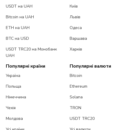
USDT на UAH
Київ
Bitcoin на UAH
Львів
ETH на UAH
Одеса
BTC на USD
Варшава
USDT TRC20 на Монобанк
Харків
UAH
Популярні країни
Популярні валюти
Україна
Bitcoin
Польща
Ethereum
Німеччина
Solana
Чехія
TRON
Молдова
USDT TRC20
Усі країни
Усі валюти