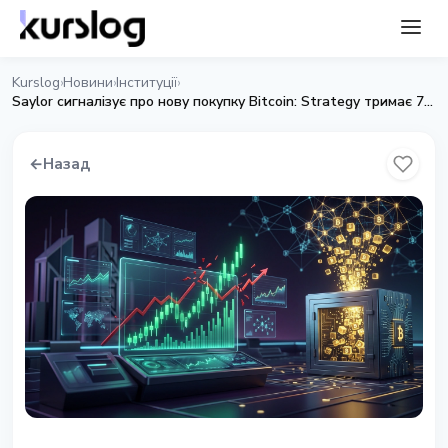
Kurslog
Новини
Інституції
›
›
›
Saylor сигналізує про нову покупку Bitcoin: Strategy тримає 766 970 BTC
←
Назад