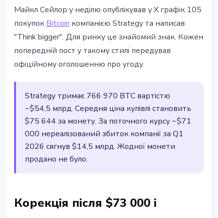
ІНСТИТУЦІЇ
Майкл Сейлор у неділю опублікував у X графік 105
Saylor подав сигнал: Strategy
покупок
Bitcoin
компанією Strategy та написав
купує ще Bitcoin при збитку $14,5
"Think bigger". Для ринку це знайомий знак. Кожен
млрд
попередній пост у такому стилі передував
офіційному оголошенню про угоду.
12 квітня 2026 р.
2 хв читання
Наталія Дорофєєва
Strategy тримає 766 970 BTC вартістю
~$54,5 млрд. Середня ціна купівлі становить
$75 644 за монету. За поточного курсу ~$71
000 нереалізований збиток компанії за Q1
2026 сягнув $14,5 млрд. Жодної монети
продано не було.
Корекція після $73 000 і