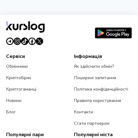
НОВИНА
BlackRock запустив токенізовані фонди BSTBL і
BRSRV для резервів стейблкоінів
3 серпня 2026 р.
5 хв читання
Сервіси
Інформація
Обмінники
Як здійснити обмін?
Криптобіржі
Поширені запитання
Криптогаманці
Політика конфіденційності
Новини
Правила користування
Блог
Контакти
Стати партнером
Популярні пари
Популярні міста