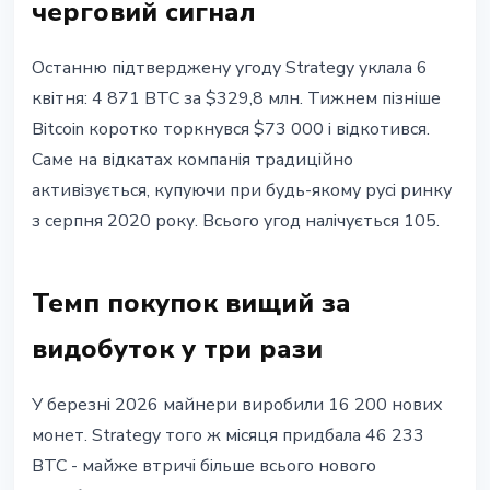
черговий сигнал
Останню підтверджену угоду Strategy уклала 6
квітня: 4 871 BTC за $329,8 млн. Тижнем пізніше
Bitcoin коротко торкнувся $73 000 і відкотився.
Саме на відкатах компанія традиційно
активізується, купуючи при будь-якому русі ринку
з серпня 2020 року. Всього угод налічується 105.
Темп покупок вищий за
видобуток у три рази
У березні 2026 майнери виробили 16 200 нових
монет. Strategy того ж місяця придбала 46 233
BTC - майже втричі більше всього нового