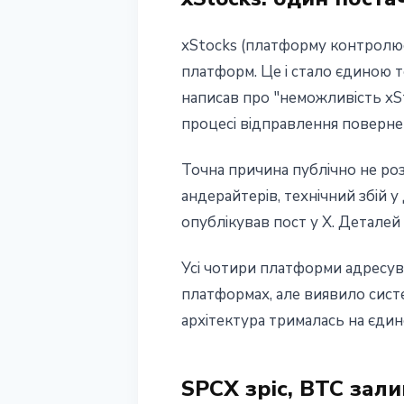
xStocks (платформу контролює
платформ. Це і стало єдиною 
написав про "неможливість xSt
процесі відправлення повернен
Точна причина публічно не роз
андерайтерів, технічний збій
опублікував пост у X. Деталей
Усі чотири платформи адресув
платформах, але виявило систе
архітектура трималась на єдин
SPCX зріс, BTC зал