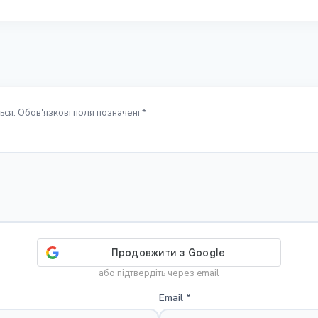
ся. Обов'язкові поля позначені *
або підтвердіть через email
Email
*