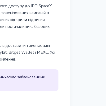
ого доступу до IPO SpaceX.
х токенізованих кампаній в
також відкрили підписки.
 як постачальника базових
гла доставити токенізовані
it, Bitget Wallet і MEXC. Усі
омлення.
тимчасово заблокованими.