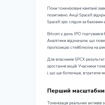
Поки токенізовані кампанії за
позитивно. Акції SpaceX відкр
SpaceX зріс слідом за базовим 
Bitcoin у день IPO торгувався
Аналітики відзначали, що пов
пропозицію стейблкоїна на рин
Для власників SPCX результат
зростання акцій. Учасники то
і, що ще болючіше, втратили м
Перший масштабний
Токенізація реальних активів 