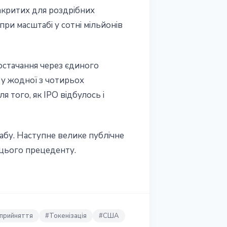
закритих для роздрібних
ри масштабі у сотні мільйонів
остачання через єдиного
, у жодної з чотирьох
 того, як IPO відбулось і
абу. Наступне велике публічне
 цього прецеденту.
 прийняття
#
Токенізація
#
США