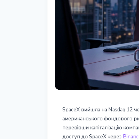
РИНКИ
SpaceX вийшла на Nasdaq 12 че
SpaceX IPO: кр
американського фондового ринк
перевівши капіталізацію компан
токенізовані а
доступ до SpaceX через
Binanc