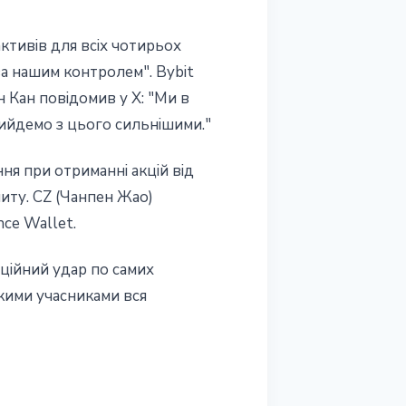
ктивів для всіх чотирьох
а нашим контролем". Bybit
 Кан повідомив у X: "Ми в
вийдемо з цього сильнішими."
ня при отриманні акцій від
иту. CZ (Чанпен Жао)
nce Wallet.
ційний удар по самих
икими учасниками вся