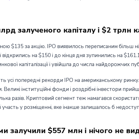
лрд залученого капіталу і $2 трлн ка
іною $135 за акцію. IPO виявилось переписаним більш 
ії відкрились на $150 і до кінця дня зупинились на $161.
нкової капіталізації і увійшла до числа найдорожчих пу
ь усі попередні рекорди IPO на американському ринку. 
. Великі інституційні фонди і роздрібні інвестори прий
лька разів. Криптовий сегмент теж намагався скористат
рії участь у розміщенні, яке інакше залишалось б недосту
и залучили $557 млн і нічого не ви