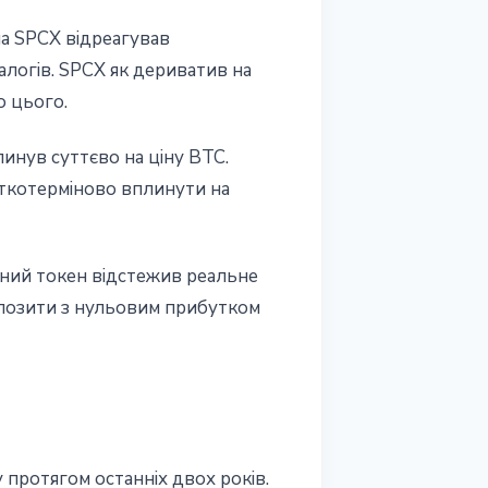
на SPCX відреагував
алогів. SPCX як дериватив на
о цього.
линув суттєво на ціну BTC.
откотерміново вплинути на
чний токен відстежив реальне
епозити з нульовим прибутком
 протягом останніх двох років.