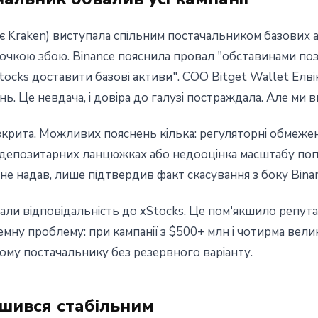
 Kraken) виступала спільним постачальником базових а
точкою збою. Binance пояснила провал "обставинами поз
ocks доставити базові активи". COO Bitget Wallet Елвін
ь. Це невдача, і довіра до галузі постраждала. Але ми 
крита. Можливих пояснень кілька: регуляторні обмежен
 у депозитарних ланцюжках або недооцінка масштабу поп
 не надав, лише підтвердив факт скасування з боку Bina
али відповідальність до xStocks. Це пом'якшило репута
мну проблему: при кампанії з $500+ млн і чотирма вел
ому постачальнику без резервного варіанту.
ишився стабільним