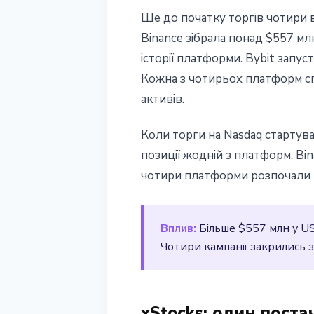
Ще до початку торгів чотири 
Binance зібрала понад $557 мл
iсторiї платформи. Bybit запус
Кожна з чотирьох платформ сп
активів.
Коли торги на Nasdaq стартува
позиції жодній з платформ. Bin
чотири платформи розпочали п
Вплив:
Більше $557 млн у US
Чотири кампанії закрились з
xStocks: один поста