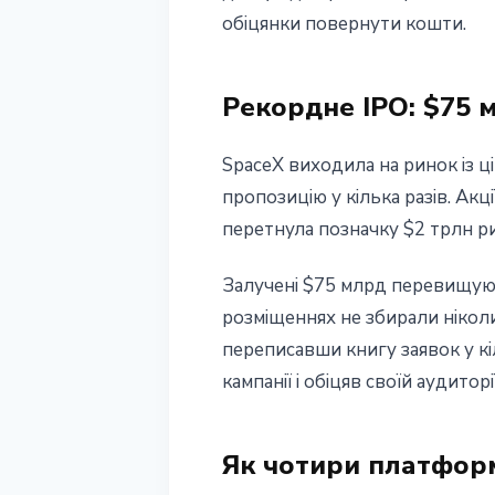
обіцянки повернути кошти.
13 червня 2026 р.
4 хв читання
Наталія Дорофєєва
Рекордне IPO: $75 м
SpaceX виходила на ринок із ц
пропозицію у кілька разів. Акц
перетнула позначку $2 трлн ри
Залучені $75 млрд перевищуют
розміщеннях не збирали ніколи
переписавши книгу заявок у кі
кампанії і обіцяв своїй аудито
Як чотири платформ