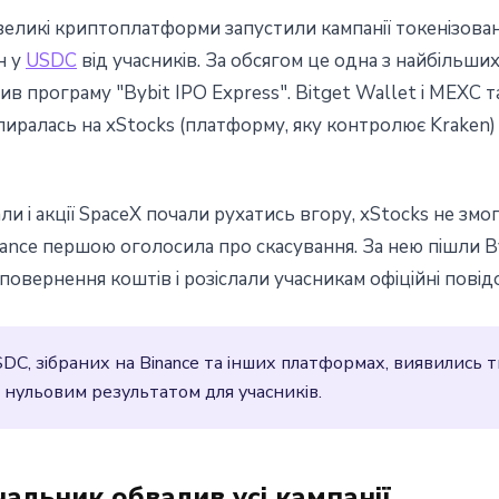
великі криптоплатформи запустили кампанії токенізован
н у
USDC
від учасників. За обсягом це одна з найбільши
тив програму "Bybit IPO Express". Bitget Wallet і MEXC 
иралась на xStocks (платформу, яку контролює Kraken)
ли і акції SpaceX почали рухатись вгору, xStocks не змо
ance першою оголосила про скасування. За нею пішли Byb
овернення коштів і розіслали учасникам офіційні повід
DC, зібраних на Binance та інших платформах, виявились 
 нульовим результатом для учасників.
чальник обвалив усі кампанії