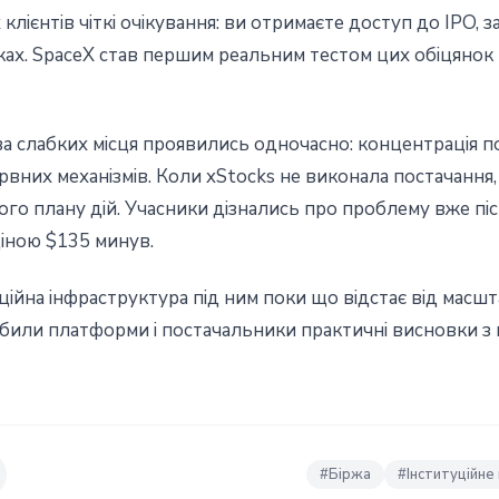
лієнтів чіткі очікування: ви отримаєте доступ до IPO, 
ках. SpaceX став першим реальним тестом цих обіцянок п
а слабких місця проявились одночасно: концентрація п
ервних механізмів. Коли xStocks не виконала постачання
о плану дій. Учасники дізнались про проблему вже після
ціною $135 минув.
ійна інфраструктура під ним поки що відстає від масшт
обили платформи і постачальники практичні висновки з
#
Біржа
#
Інституційне