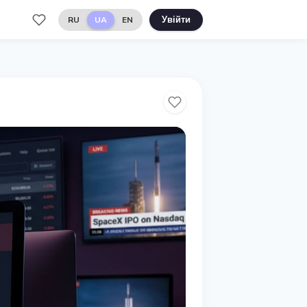
RU
UA
EN
Увійти