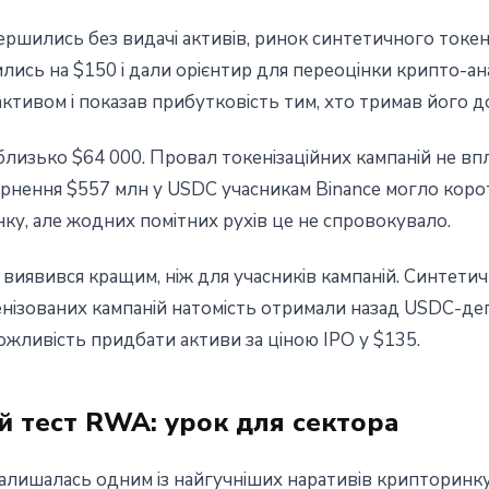
вершились без видачі активів, ринок синтетичного токе
ились на $150 і дали орієнтир для переоцінки крипто-ан
активом і показав прибутковість тим, хто тримав його д
 близько $64 000. Провал токенізаційних кампаній не вп
ернення $557 млн у USDC учасникам Binance могло кор
ку, але жодних помітних рухів це не спровокувало.
 виявився кращим, ніж для учасників кампаній. Синтети
кенізованих кампаній натомість отримали назад USDC-д
ожливість придбати активи за ціною IPO у $135.
 тест RWA: урок для сектора
залишалась одним із найгучніших наративів крипторинку