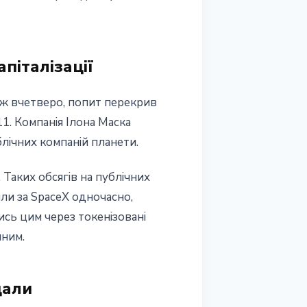
піталізації
ніж вчетверо, попит перекрив
11. Компанія Ілона Маска
блічних компаній планети.
Таких обсягів на публічних
шли за SpaceX одночасно,
ись цим через токенізовані
пним.
дали