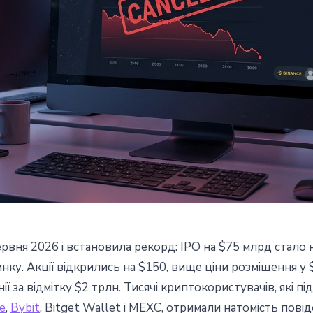
рвня 2026 і встановила рекорд: IPO на $75 млрд стало н
иптобіржі скасували
у. Акції відкрились на $150, вище ціни розміщення у $1
ії за відмітку $2 трлн. Тисячі криптокористувачів, які п
локації через провал xStocks
e
,
Bybit
, Bitget Wallet і MEXC, отримали натомість пові