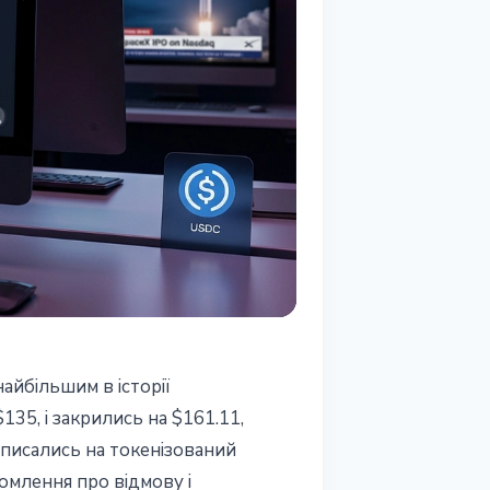
айбільшим в iсторiї
35, і закрились на $161.11,
ідписались на токенізований
домлення про відмову і