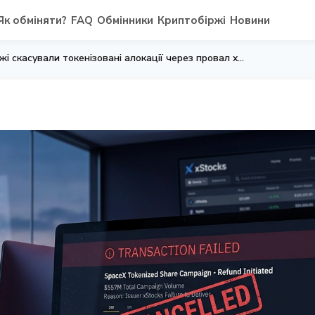
Як обміняти?
FAQ
Обмінники
Криптобіржі
Новини
SpaceX IPO: криптобіржі скасували токенізовані алокації через провал xStocks