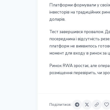
Платформи формували у своїх к
інвесторів на традиційних рин
доларів.
Тест завершився провалом. Дв
посередника і відсутність рез
платформ не виявилось готовог
момент для входу в ринок за 
Ринок RWA зростає, але операц
розміщення перевірить, чи зр
Поділитися
: