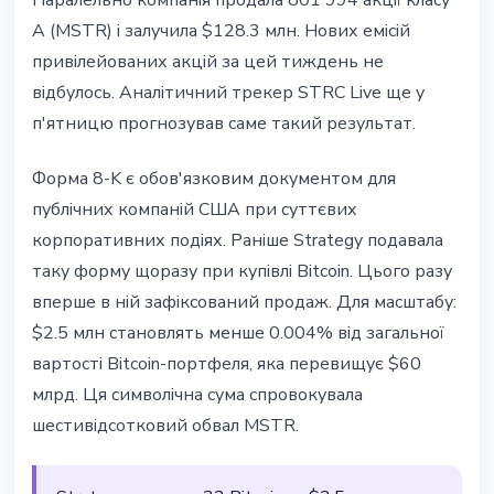
Паралельно компанія продала 801 994 акції класу
A (MSTR) і залучила $128.3 млн. Нових емісій
привілейованих акцій за цей тиждень не
відбулось. Аналітичний трекер STRC Live ще у
п'ятницю прогнозував саме такий результат.
Форма 8-K є обов'язковим документом для
публічних компаній США при суттєвих
корпоративних подіях. Раніше Strategy подавала
таку форму щоразу при купівлі Bitcoin. Цього разу
вперше в ній зафіксований продаж. Для масштабу:
$2.5 млн становлять менше 0.004% від загальної
вартості Bitcoin-портфеля, яка перевищує $60
млрд. Ця символічна сума спровокувала
шестивідсотковий обвал MSTR.