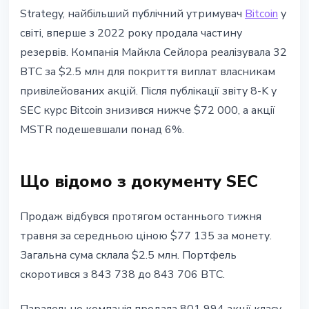
BITCOIN
Strategy, найбільший публічний утримувач
Bitcoin
у
Strategy продала 32 Bitcoin:
світі, вперше з 2022 року продала частину
перший продаж з 2022 року, акції
резервів. Компанія Майкла Сейлора реалізувала 32
впали на 6%
BTC за $2.5 млн для покриття виплат власникам
привілейованих акцій. Після публікації звіту 8-K у
1 червня 2026 р.
3 хв читання
SEC курс Bitcoin знизився нижче $72 000, а акції
Наталія Дорофєєва
MSTR подешевшали понад 6%.
Що відомо з документу SEC
Продаж відбувся протягом останнього тижня
травня за середньою ціною $77 135 за монету.
Загальна сума склала $2.5 млн. Портфель
скоротився з 843 738 до 843 706 BTC.