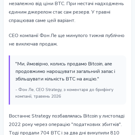
незалежно від ціни BTC. При нестачі надходжень
єдиним джерелом стає сам резерв. У травні
спрацював саме цей варіант.
CEO компанії Фон Ле ще минулого тижня публічно
не виключав продаж.
"Ми, ймовірно, колись продамо Bitcoin, але
продовжимо нарощувати загальний запас і
збільшувати кількість BTC на акцію."
- Фон Ле, CEO Strategy, з коментаря до брифінгу
компанії, травень 2026
Востаннє Strategy позбавлялась Bitcoin у листопаді
2022 року через операцію "податкових збитків".
Тоді продали 704 BTC і за два дні викупили 810