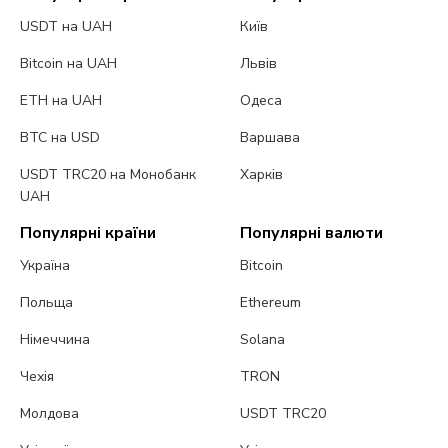
USDT на UAH
Київ
Bitcoin на UAH
Львів
ETH на UAH
Одеса
BTC на USD
Варшава
USDT TRC20 на Монобанк
Харків
UAH
Популярні країни
Популярні валюти
Україна
Bitcoin
Польща
Ethereum
Німеччина
Solana
Чехія
TRON
Молдова
USDT TRC20