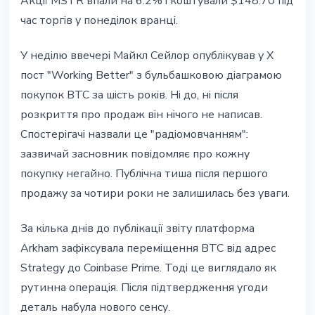
Акції MSTR впали на 6.2% і коштували $148.70 під
час торгів у понеділок вранці.
У неділю ввечері Майкл Сейлор опублікував у X
пост "Working Better" з бульбашковою діаграмою
покупок BTC за шість років. Ні до, ні після
розкриття про продаж він нічого не написав.
Спостерігачі назвали це "радіомовчанням":
зазвичай засновник повідомляє про кожну
покупку негайно. Публічна тиша після першого
продажу за чотири роки не залишилась без уваги.
За кілька днів до публікації звіту платформа
Arkham зафіксувала переміщення BTC від адрес
Strategy до Coinbase Prime. Тоді це виглядало як
рутинна операція. Після підтвердження угоди
деталь набула нового сенсу.