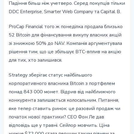
Падіння більш ніж учетверо. Серед покупців тільки
DDC Enterprise, Smarter Web Company та Capital B.
ProCap Financial того ж понеділка продала близько
52 Bitcoin для фінансування викупу власних акцій
зі знижкою 50% до NAV. Компанія аргументувала
рішення тим, що це збільшує BTC-вплив на акцію
для тих, хто залишився.
Strategy зберігає статус найбільшого
корпоративного власника Bitcoin з портфелем
понад 843 000 монет. Відрив від найближчого
конкурента залишається колосальним. Питання,
яке тепер ставить ринок: це разовий продаж чи
початок нової практики? CEO Фон Ле дав
відповідь ще у травні. Сейлор мовчить. Ціна
нижче $72 000 стала першим таким рівнем за