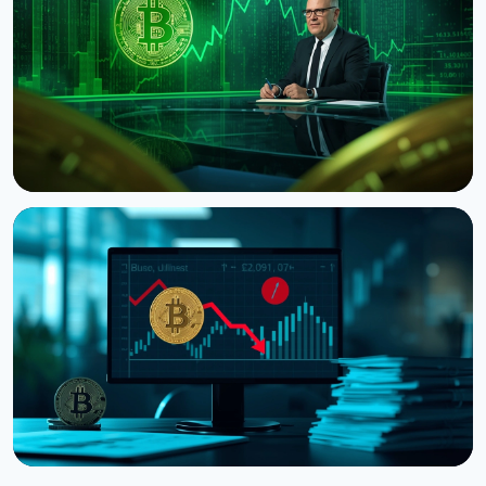
300 на даних США
8 серпня 2026 р.
5 хв читання
НОВИНА
Ведучий CNBC Джим Крамер продає Bitcoin через
квантову загрозу від IBM
5 серпня 2026 р.
4 хв читання