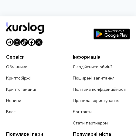
НОВИНА
Strategy отримала збиток $8,22 млрд у другому
кварталі через падіння Bitcoin
31 липня 2026 р.
5 хв читання
Сервіси
Інформація
Обмінники
Як здійснити обмін?
Криптобіржі
Поширені запитання
Криптогаманці
Політика конфіденційності
Новини
Правила користування
Блог
Контакти
Стати партнером
Популярні пари
Популярні міста