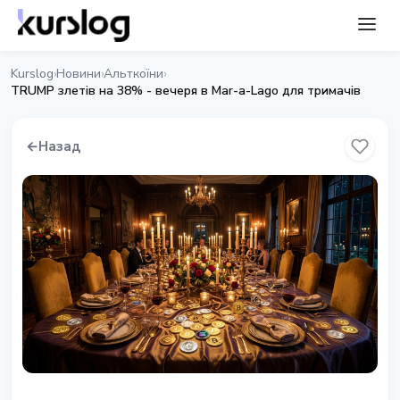
Kurslog
Новини
Альткоїни
›
›
›
TRUMP злетів на 38% - вечеря в Mar-a-Lago для тримачів
←
Назад