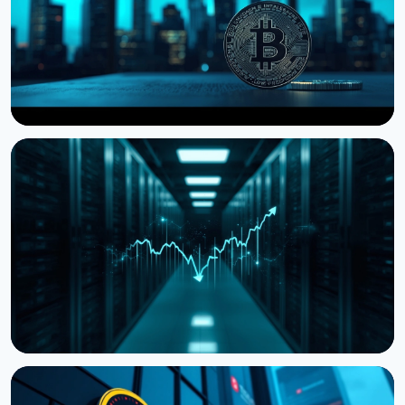
НОВИНА
Storj подала на банкрутство, але пропонує
токенхолдерам частку в компанії
27 липня 2026 р.
4 хв читання
НОВИНА