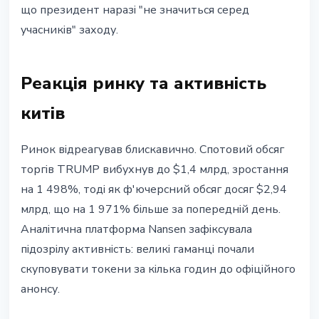
що президент наразі "не значиться серед
учасників" заходу.
Реакція ринку та активність
китів
Ринок відреагував блискавично. Спотовий обсяг
торгів TRUMP вибухнув до $1,4 млрд, зростання
на 1 498%, тоді як ф'ючерсний обсяг досяг $2,94
млрд, що на 1 971% більше за попередній день.
Аналітична платформа Nansen зафіксувала
підозрілу активність: великі гаманці почали
скуповувати токени за кілька годин до офіційного
анонсу.