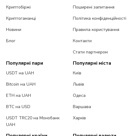
Криптобіржі
Поширені запитання
Криптогаманці
Політика конфіденційності
Новини
Правила користування
Блог
Контакти
Стати партнером
Популярні пари
Популярні міста
USDT на UAH
Київ
Bitcoin на UAH
Львів
ETH на UAH
Одеса
BTC на USD
Варшава
USDT TRC20 на Монобанк
Харків
UAH
Популярні країни
Популярні валюти