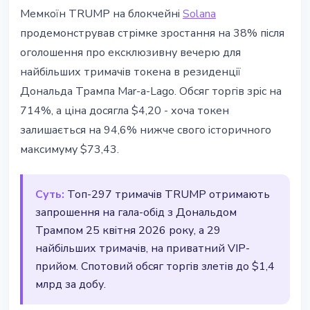
АЛЬТКОЇНИ
Мемкоїн TRUMP на блокчейні
Solana
Мемкоїн TRUMP злетів на 38%
продемонстрував стрімке зростання на 38% після
після запрошення на вечерю в
оголошення про ексклюзивну вечерю для
Mar-a-Lago
найбільших тримачів токена в резиденції
Дональда Трампа Mar-a-Lago. Обсяг торгів зріс на
15 березня 2026 р.
2 хв читання
714%, а ціна досягла $4,20 - хоча токен
Наталія Дорофєєва
залишається на 94,6% нижче свого історичного
максимуму $73,43.
Суть:
Топ-297 тримачів TRUMP отримають
запрошення на гала-обід з Дональдом
Трампом 25 квітня 2026 року, а 29
найбільших тримачів, на приватний VIP-
прийом. Спотовий обсяг торгів злетів до $1,4
млрд за добу.