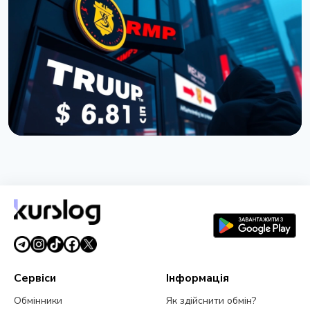
Cardano передає розробку ключових
компонентів зовнішнім командам
19 липня 2026 р.
3 хв читання
НОВИНА
Покупці токена TRUMP втратили $3,81 мільярда:
дані Nansen
5 липня 2026 р.
5 хв читання
Сервіси
Інформація
Обмінники
Як здійснити обмін?