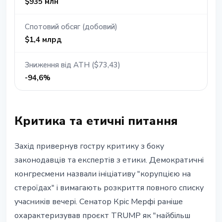
$935 млн
Спотовий обсяг (добовий)
$1,4 млрд
Зниження від ATH ($73,43)
-94,6%
Критика та етичні питання
Захід привернув гостру критику з боку
законодавців та експертів з етики. Демократичні
конгресмени назвали ініціативу "корупцією на
стероїдах" і вимагають розкриття повного списку
учасників вечері. Сенатор Кріс Мерфі раніше
охарактеризував проєкт TRUMP як "найбільш