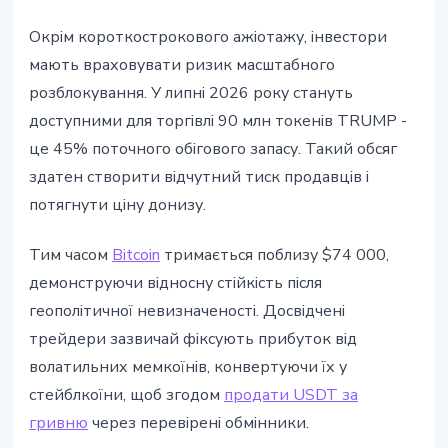
Окрім короткострокового ажіотажу, інвестори
мають враховувати ризик масштабного
розблокування. У липні 2026 року стануть
доступними для торгівлі 90 млн токенів TRUMP -
це 45% поточного обігового запасу. Такий обсяг
здатен створити відчутний тиск продавців і
потягнути ціну донизу.
Тим часом
Bitcoin
тримається поблизу $74 000,
демонструючи відносну стійкість після
геополітичної невизначеності. Досвідчені
трейдери зазвичай фіксують прибуток від
волатильних мемкоїнів, конвертуючи їх у
стейблкоїни, щоб згодом
продати USDT за
гривню
через перевірені обмінники.