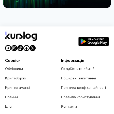
НОВИНА
BlackRock запустив токенізовані фонди BSTBL і
BRSRV для резервів стейблкоінів
3 серпня 2026 р.
5 хв читання
Сервіси
Інформація
Обмінники
Як здійснити обмін?
Криптобіржі
Поширені запитання
Криптогаманці
Політика конфіденційності
Новини
Правила користування
Блог
Контакти