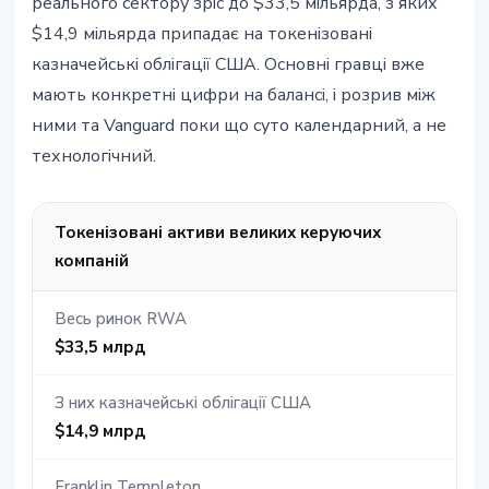
реального сектору зріс до $33,5 мільярда, з яких
$14,9 мільярда припадає на токенізовані
казначейські облігації США. Основні гравці вже
мають конкретні цифри на балансі, і розрив між
ними та Vanguard поки що суто календарний, а не
технологічний.
Токенізовані активи великих керуючих
компаній
Весь ринок RWA
$33,5 млрд
З них казначейські облігації США
$14,9 млрд
Franklin Templeton