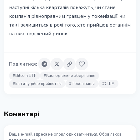
наступні кілька кварталів покажуть, чи стане
компанія рівноправним гравцем у токенізації, чи
так і залишиться в ролі того, хто прийшов останнім
на вже поділений ринок.
Поділитися
:
#
Bitcoin ETF
#
Кастодіальне зберігання
#
Інституційне прийняття
#
Токенізація
#
США
Коментарі
Ваша e-mail адреса не оприлюднюватиметься. Обов'язкові