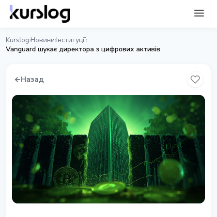
Kurslog
Новини
Інституції
›
›
›
Vanguard шукає директора з цифрових активів
←
Назад