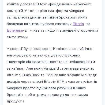
коштів у спотові Bitcoin-фонди інших керуючих
компаній. У той період платформа Vanguard
залишалася єдиним великим брокером, який
блокував клієнтам купівлю спотових
Bitcoin
- та
Ethereum
-ETF, навіть якщо ті випущені сторонніми
емітентами.
У позиції було пояснення. Керівництво публічно
наголошувало на захисті довгострокових
інвесторів від волатильності та на небажанні йти
за хайпом. Але поки Vanguard стримував власних
клієнтів, BlackRock та Fidelity вже зібрали мільярди
доларів через власні Bitcoin-ETF, а частина клієнтів
Vanguard просто відкривала рахунки в інших
брокерів, щоб отримати доступ до тих самих
продуктів.