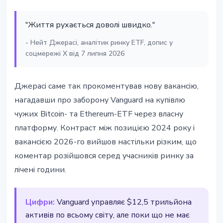
"Життя рухається доволі швидко."
- Нейт Джерасі, аналітик ринку ETF, допис у
соцмережі X від 7 липня 2026
Джерасі саме так прокоментував нову вакансію,
нагадавши про заборону Vanguard на купівлю
чужих Bitcoin- та Ethereum-ETF через власну
платформу. Контраст між позицією 2024 року і
вакансією 2026-го вийшов настільки різким, що
коментар розійшовся серед учасників ринку за
лічені години.
Цифри:
Vanguard управляє $12,5 трильйона
активів по всьому світу, але поки що не має