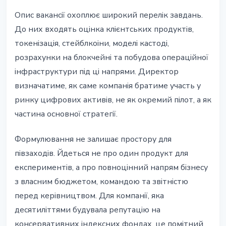
Опис вакансії охоплює широкий перелік завдань.
До них входять оцінка клієнтських продуктів,
токенізація, стейблкоіни, моделі кастоді,
розрахунки на блокчейні та побудова операційної
інфраструктури під ці напрями. Директор
визначатиме, як саме компанія братиме участь у
ринку цифрових активів, не як окремий пілот, а як
частина основної стратегії.
Формулювання не залишає простору для
півзаходів. Йдеться не про один продукт для
експериментів, а про повноцінний напрям бізнесу
з власним бюджетом, командою та звітністю
перед керівництвом. Для компанії, яка
десятиліттями будувала репутацію на
консервативних індексних фондах, це помітний