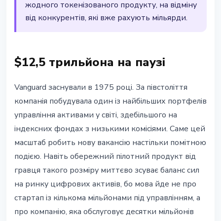
жодного токенізованого продукту, на відміну
від конкурентів, які вже рахують мільярди.
$12,5 трильйона на паузі
Vanguard заснували в 1975 році. За півстоліття
компанія побудувала один із найбільших портфелів
управління активами у світі, здебільшого на
індексних фондах з низькими комісіями. Саме цей
масштаб робить нову вакансію настільки помітною
подією. Навіть обережний пілотний продукт від
гравця такого розміру миттєво зсуває баланс сил
на ринку цифрових активів, бо мова йде не про
стартап із кількома мільйонами під управлінням, а
про компанію, яка обслуговує десятки мільйонів