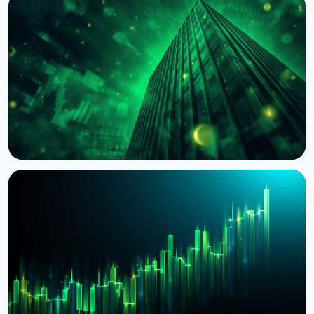
НОВИНА
BNY Mellon запускає стейкінг для інституційних
клієнтів разом із Galaxy
4 серпня 2026 р.
4 хв читання
НОВИНА
BlackRock токенізував доступ до $311 млрд
грошових фондів у Європі через Kinexys
JPMorgan
4 серпня 2026 р.
5 хв читання