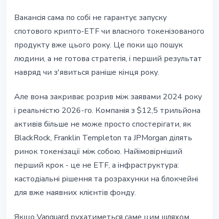
Вакансія сама по собі не гарантує запуску
спотового крипто-ETF чи власного токенізованого
продукту вже цього року. Це поки що пошук
людини, а не готова стратегія, і перший результат
навряд чи з'явиться раніше кінця року.
Але вона закриває розрив між заявами 2024 року
і реальністю 2026-го. Компанія з $12,5 трильйона
активів більше не може просто спостерігати, як
BlackRock, Franklin Templeton та JPMorgan ділять
ринок токенізації між собою. Найімовірніший
перший крок - це не ETF, а інфраструктура:
кастодіальні рішення та розрахунки на блокчейні
для вже наявних клієнтів фонду.
Якщо Vanguard рухатиметься саме цим шляхом,