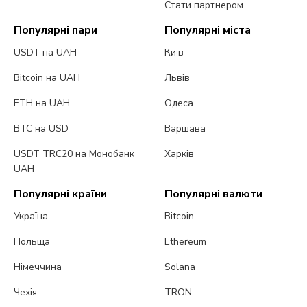
Стати партнером
Популярні пари
Популярні міста
USDT на UAH
Київ
Bitcoin на UAH
Львів
ETH на UAH
Одеса
BTC на USD
Варшава
USDT TRC20 на Монобанк
Харків
UAH
Популярні країни
Популярні валюти
Україна
Bitcoin
Польща
Ethereum
Німеччина
Solana
Чехія
TRON