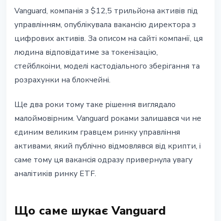
ІНСТИТУЦІЇ
Vanguard, компанія з $12,5 трильйона активів під
Vanguard шукає директора з
управлінням, опублікувала вакансію директора з
цифрових активів після років
цифрових активів. За описом на сайті компанії, ця
опору крипті
людина відповідатиме за токенізацію,
стейблкоіни, моделі кастодіального зберігання та
8 липня 2026 р.
4 хв читання
розрахунки на блокчейні.
Наталія Дорофєєва
Ще два роки тому таке рішення виглядало
малоймовірним. Vanguard роками залишався чи не
єдиним великим гравцем ринку управління
активами, який публічно відмовлявся від крипти, і
саме тому ця вакансія одразу привернула увагу
аналітиків ринку ETF.
Що саме шукає Vanguard