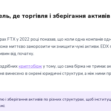
ь, де торгівля і зберігання активів
Крах FTX у 2022 році показав, що коли одна компанія од
о може миттєво заморозити чи знищити чужі активи. EDX
вим від початку.
оздрібних
криптобірж
у тому, що сама біржа не тримає ак
ання винесено в окремі юридичні структури, а між ними
 і зберігання активів по різних структурах, щоб інституц
жі.