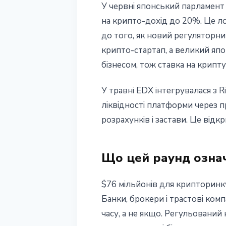
У червні японський парламент
на крипто-дохід до 20%. Це ло
до того, як новий регуляторн
крипто-стартап, а великий яп
бізнесом, тож ставка на крипт
У травні EDX інтегрувалася з R
ліквідності платформи через 
розрахунків і застави. Це від
Що цей раунд означ
$76 мільйонів для крипторинк
Банки, брокери і трастові ком
часу, а не якщо. Регульований 