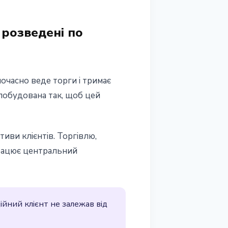
 розведені по
ночасно веде торги і тримає
 побудована так, щоб цей
тиви клієнтів. Торгівлю,
 працює центральний
ійний клієнт не залежав від