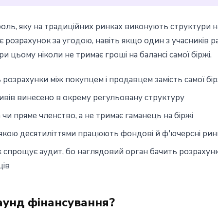
 роль, яку на традиційних ринках виконують структури 
ує розрахунок за угодою, навіть якщо один з учасників 
ри цьому ніколи не тримає гроші на балансі самої біржі.
розрахунки між покупцем і продавцем замість самої бір
тивів винесено в окрему регульовану структуру
 чи пряме членство, а не тримає гаманець на біржі
 якою десятиліттями працюють фондові й ф'ючерсні рин
 спрощує аудит, бо наглядовий орган бачить розрахун
ців
аунд фінансування?