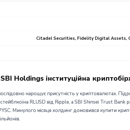
Citadel Securities, Fidelity Digital Assets,
SBI Holdings інституційна криптобі
 послідовно нарощує присутність у криптовалютах. Підр
тейблкоїна RLUSD від Ripple, а SBI Shinsei Trust Bank р
PYSC. Минулого місяця холдинг домовився купити крипт
ільйонів.