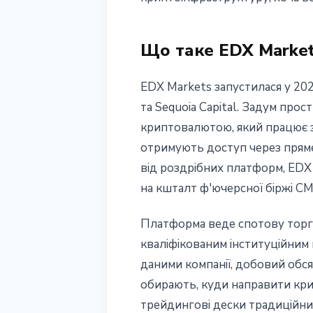
7 липня 2026 р.
4 хв читання
Наталія Дорофєєва
Що таке EDX Markets
EDX Markets запустилася у 2023 
та Sequoia Capital. Задум прос
криптовалютою, який працює за
отримують доступ через пряме 
від роздрібних платформ, EDX
на кшталт ф'ючерсної біржі CM
Платформа веде спотову торгі
кваліфікованим інституційним
даними компанії, добовий обся
обирають, куди направити кр
трейдингові дески традиційних