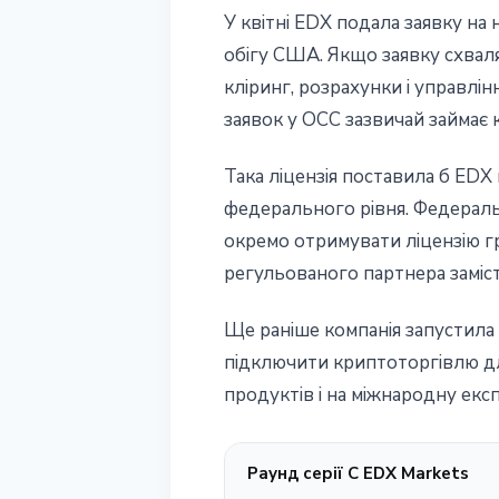
У квітні EDX подала заявку на
обігу США. Якщо заявку схвал
кліринг, розрахунки і управлін
заявок у OCC зазвичай займає к
Така ліцензія поставила б EDX 
федерального рівня. Федеральна
окремо отримувати ліцензію г
регульованого партнера заміст
Ще раніше компанія запустила 
підключити криптоторгівлю для
продуктів і на міжнародну екс
Раунд серії C EDX Markets