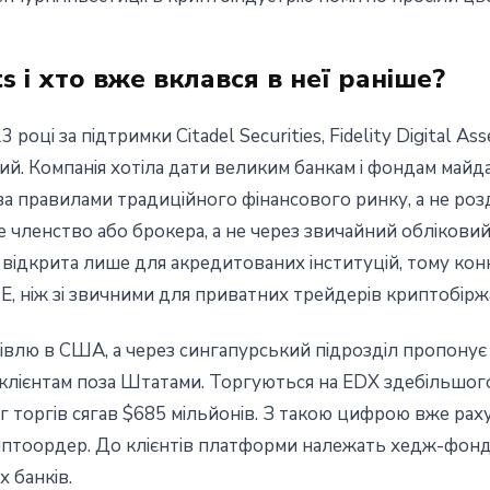
 і хто вже вклався в неї раніше?
році за підтримки Citadel Securities, Fidelity Digital As
тий. Компанія хотіла дати великим банкам і фондам майд
 правилами традиційного фінансового ринку, а не роздр
членство або брокера, а не через звичайний обліковий з
 відкрита лише для акредитованих інституцій, тому ко
E, ніж зі звичними для приватних трейдерів криптобірж
влю в США, а через сингапурський підрозділ пропонує
 клієнтам поза Штатами. Торгуються на EDX здебільшо
г торгів сягав $685 мільйонів. З такою цифрою вже рах
иптоордер. До клієнтів платформи належать хедж-фонд
 банків.