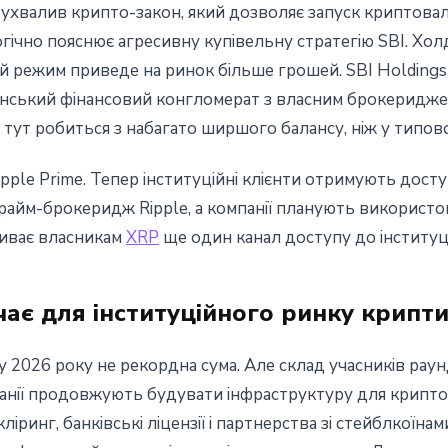
 ухвалив крипто-закон, який дозволяє запуск криптова
гічно пояснює агресивну купівельну стратегію SBI. Холд
ий режим приведе на ринок більше грошей. SBI Holdings
онський фінансовий конгломерат з власним брокериджем
у тут робиться з набагато ширшого балансу, ніж у типов
ipple Prime. Тепер інституційні клієнти отримують досту
прайм-брокеридж Ripple, а компанії планують використ
криває власникам
XRP
ще один канал доступу до інституцій
ає для інституційного ринку крипти
у 2026 року не рекордна сума. Але склад учасників рау
панії продовжують будувати інфраструктуру для крипто
кліринг, банківські ліцензії і партнерства зі стейблко