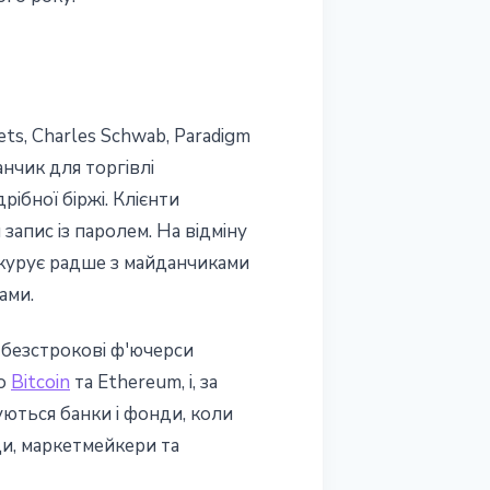
sets, Charles Schwab, Paradigm
анчик для торгівлі
ібної біржі. Клієнти
апис із паролем. На відміну
нкурує радше з майданчиками
ами.
 безстрокові ф'ючерси
го
Bitcoin
та Ethereum, і, за
уються банки і фонди, коли
и, маркетмейкери та