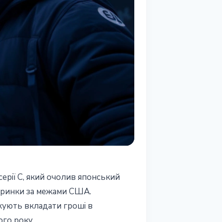
ерії C, який очолив японський
а ринки за межами США.
вжують вкладати гроші в
ого року.