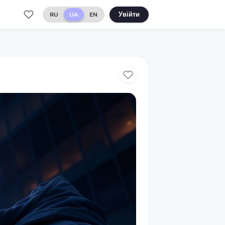
RU
UA
EN
Увійти