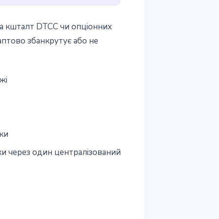
на кшталт DTCC чи опціонних
раптово збанкрутує або не
жі
ки
ки через один централізований