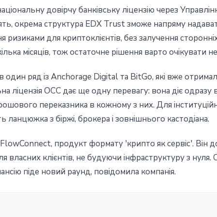
 національну довірчу банківську ліцензію через Управл
ять, окрема структура EDX Trust зможе напряму надават
ня ризиками для криптоклієнтів, без залучення сторонніх
ілька місяців, тож остаточне рішення варто очікувати не
в один ряд із Anchorage Digital та BitGo, які вже отрима
 ліцензія OCC дає ще одну перевагу: вона діє одразу в 
рошового переказника в кожному з них. Для інституційн
ь ланцюжка з біржі, брокера і зовнішнього кастодіана.
FlowConnect, продукт формату 'крипто як сервіс'. Він д
 власних клієнтів, не будуючи інфраструктуру з нуля. 
пансію піде новий раунд, повідомила компанія.