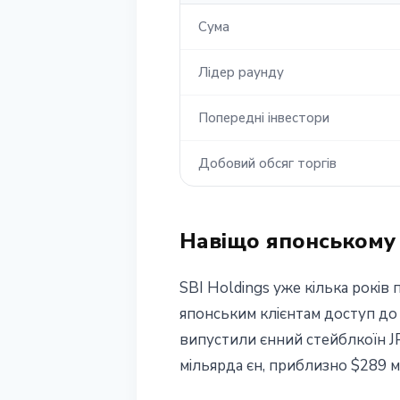
Сума
Лідер раунду
Попередні інвестори
Добовий обсяг торгів
Навіщо японському 
SBI Holdings уже кілька років
японським клієнтам доступ до с
випустили єнний стейблкоїн J
мільярда єн, приблизно $289 м