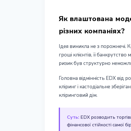
Як влаштована модел
різних компаніях?
Ідея виникла не з порожнечі. 
гроші клієнтів, її банкрутств
ризик був структурно неможли
Головна відмінність EDX від р
кліринг і кастодіальне зберіг
кліринговий дім.
Суть:
EDX розводить торгівлю
фінансової стійкості самої бір