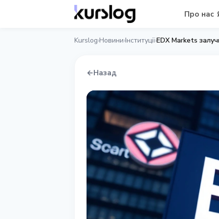
Про нас
Kurslog
Новини
Інституції
EDX Markets залучи
›
›
›
←
Назад