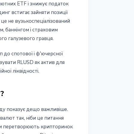
лютних ETF і знижує податок
инг встигає зайняти позиції
 це не вузькоспеціалізований
, банкінгом і страховим
ого галузевого гравця.
п до спотової і ф'ючерсної
овувати RLUSD як актив для
ної ліквідності.
?
нду показує дещо важливіше.
валют так, ніби це питання
їнами перетворюють крипторинок