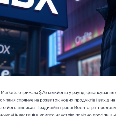
Markets отримала $76 мільйонів у раунді фінансування с
лучила $76 мільйонів на
омпанія спрямує на розвиток нових продуктів і вихід н
е, хто його виписав. Традиційні гравці Волл-стріт продо
туційної криптобіржі
нчурні інвестиції в криптоіндустрію помітно просіли ць