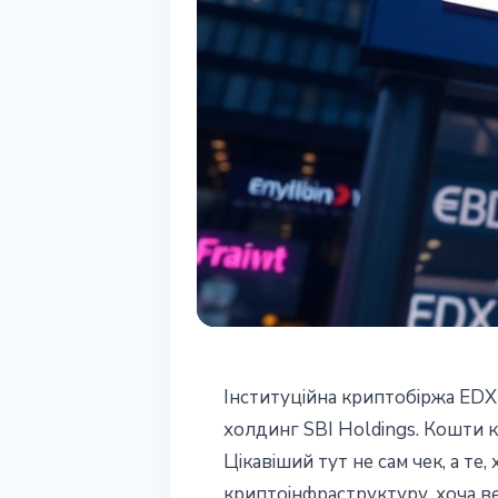
ІНСТИТУЦІЇ
Інституційна криптобіржа EDX 
EDX Markets за
холдинг SBI Holdings. Кошти к
Цікавіший тут не сам чек, а т
розвиток інсти
криптоінфраструктуру, хоча ве