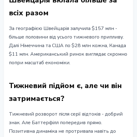
Швейцарія вклала більше за
всіх разом
За географією Швейцарія залучила $157 млн -
більше половини від усього тижневого припливу.
Далі Німеччина та США по $28 млн кожна, Канада
$11 млн. Американський ринок виглядає скромно
попри масштаб економіки.
Тижневий підйом є, але чи він
затримається?
Тижневий розворот після серії відтоків - добрий
знак. Але Баттерфілл попередив прямо.
Позитивна динаміка не протривала навіть до