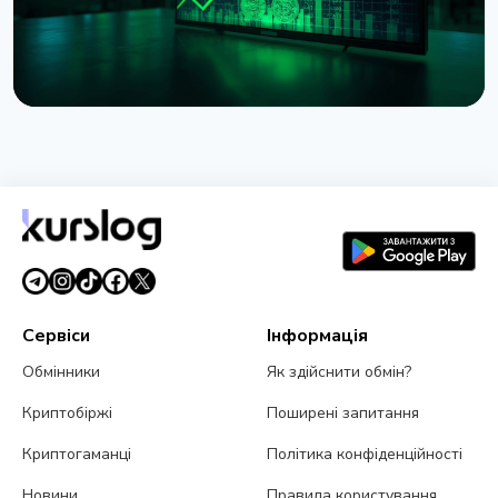
НОВИНА
Токенізовані акції зросли на 288% за липень
через один токен Binance
2 серпня 2026 р.
5 хв читання
Сервіси
Інформація
Обмінники
Як здійснити обмін?
Криптобіржі
Поширені запитання
Криптогаманці
Політика конфіденційності
Новини
Правила користування