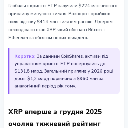
РИНКИ
Глобальні крипто-ETP залучили $224 млн чистого
XRP очолив тижневий приплив
припливу минулого тижня. Розворот прийшов
$224 млн у крипто-ETP - рекорд з
після відтоку $414 млн тижнем раніше. Лідером
грудня 2025
несподівано став XRP, який обігнав і Bitcoin, і
Ethereum за обсягом нових вкладень.
7 квітня 2026 р.
2 хв читання
Наталія Дорофєєва
Коротко:
За даними CoinShares, активи під
управлінням крипто-ETP повернулись до
$131,8 млрд. Загальний приплив у 2026 році
досяг $1,2 млрд порівняно з $960 млн за
аналогічний період рік тому.
XRP вперше з грудня 2025
очолив тижневий рейтинг