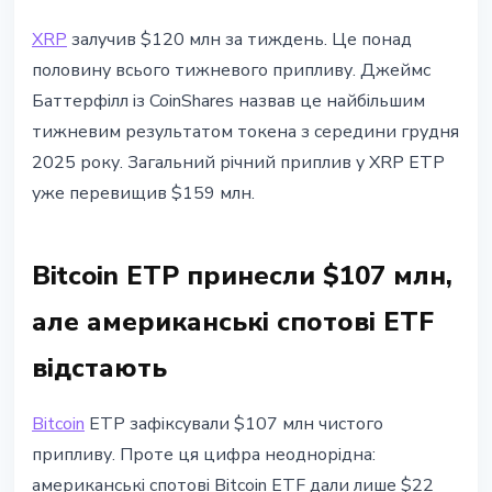
XRP
залучив $120 млн за тиждень. Це понад
половину всього тижневого припливу. Джеймс
Баттерфілл із CoinShares назвав це найбільшим
тижневим результатом токена з середини грудня
2025 року. Загальний річний приплив у XRP ETP
уже перевищив $159 млн.
Bitcoin ETP принесли $107 млн,
але американські спотові ETF
відстають
Bitcoin
ETP зафіксували $107 млн чистого
припливу. Проте ця цифра неоднорідна:
американські спотові Bitcoin ETF дали лише $22