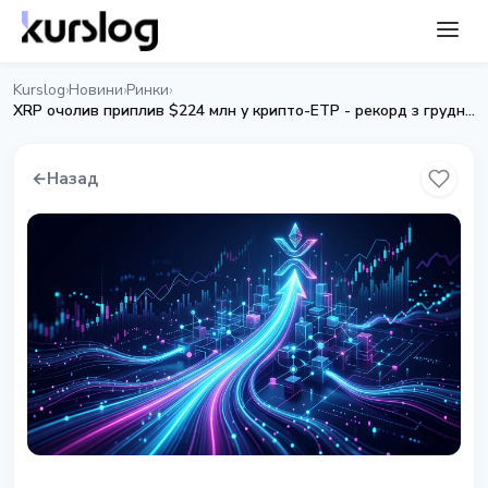
Kurslog
Новини
Ринки
›
›
›
XRP очолив приплив $224 млн у крипто-ETP - рекорд з грудня 2025
←
Назад