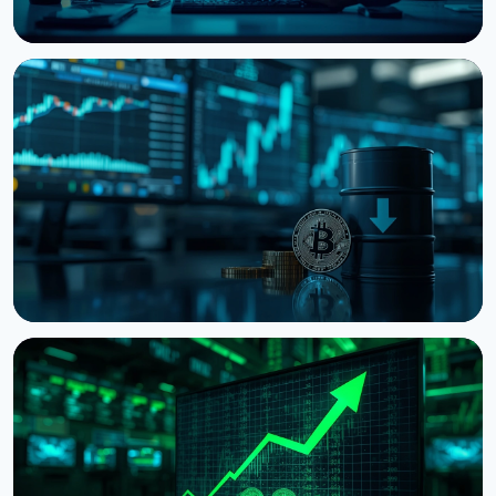
НОВИНА
Кити нарощують BTC, ETH та XRP: CryptoQuant
бачить фінал ведмежого ринку
6 серпня 2026 р.
3 хв читання
НОВИНА
Bitcoin застряг на $64 000 попри рекорди на
фондовому ринку
5 серпня 2026 р.
4 хв читання