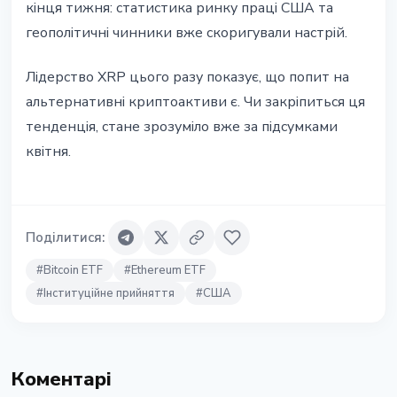
кінця тижня: статистика ринку праці США та
геополітичні чинники вже скоригували настрій.
Лідерство XRP цього разу показує, що попит на
альтернативні криптоактиви є. Чи закріпиться ця
тенденція, стане зрозуміло вже за підсумками
квітня.
Поділитися
:
#
Bitcoin ETF
#
Ethereum ETF
#
Інституційне прийняття
#
США
Коментарі