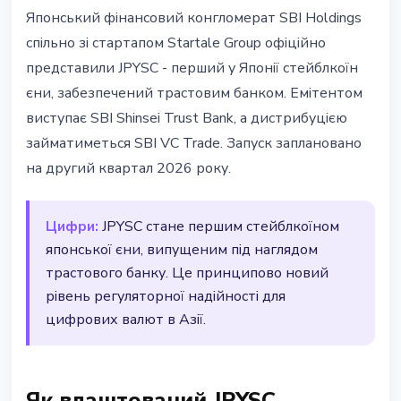
СТЕЙБЛКОЇНИ
Японський фінансовий конгломерат SBI Holdings
Японія запускає перший
спільно зі стартапом Startale Group офіційно
стейблкоїн єни JPYSC
представили JPYSC - перший у Японії стейблкоїн
єни, забезпечений трастовим банком. Емітентом
27 лютого 2026 р.
2 хв читання
виступає SBI Shinsei Trust Bank, а дистрибуцією
Наталія Дорофєєва
займатиметься SBI VC Trade. Запуск заплановано
на другий квартал 2026 року.
Цифри:
JPYSC стане першим стейблкоїном
японської єни, випущеним під наглядом
трастового банку. Це принципово новий
рівень регуляторної надійності для
цифрових валют в Азії.
Як влаштований JPYSC