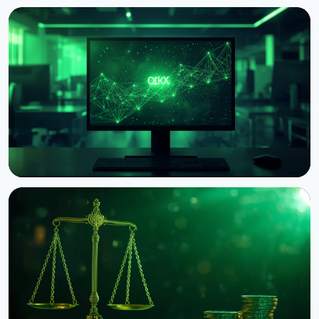
НОВИНА
Circle запустив нативний USDC на блокчейні OKX
X Layer
8 серпня 2026 р.
3 хв читання