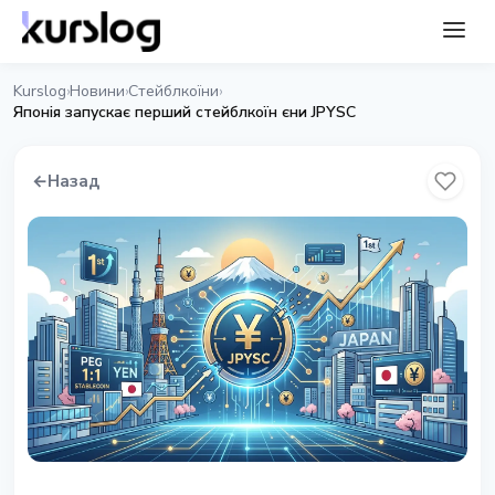
Kurslog
Новини
Стейблкоїни
›
›
›
Японія запускає перший стейблкоїн єни JPYSC
←
Назад