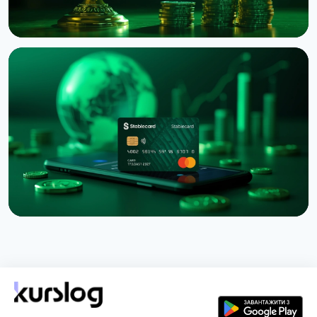
НОВИНА
Binance подала до суду на RedotPay через
переманювання 470 000 користувачів
6 серпня 2026 р.
4 хв читання
НОВИНА
Western Union запустив Stablecard для переказів
у доларовому стейблкоїні
6 серпня 2026 р.
5 хв читання