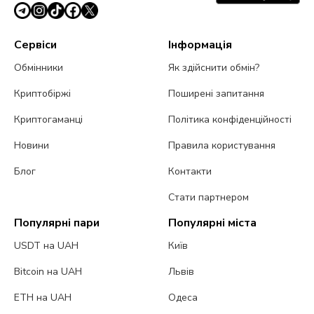
Сервіси
Інформація
Обмінники
Як здійснити обмін?
Криптобіржі
Поширені запитання
Криптогаманці
Політика конфіденційності
Новини
Правила користування
Блог
Контакти
Стати партнером
Популярні пари
Популярні міста
USDT на UAH
Київ
Bitcoin на UAH
Львів
ETH на UAH
Одеса