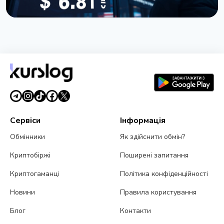
НОВИНА
Покупці токена TRUMP втратили $3,81 мільярда:
дані Nansen
5 липня 2026 р.
5 хв читання
Сервіси
Інформація
Обмінники
Як здійснити обмін?
Криптобіржі
Поширені запитання
Криптогаманці
Політика конфіденційності
Новини
Правила користування
Блог
Контакти