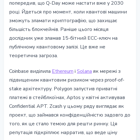
попередив, що Q-Day може настати вже у 2030
році. Йдеться про момент, коли квантові машини
зможуть зламати криптографію, що захищає
більшість блокчейнів. Раніше цього місяця
дослідник уже зламав 15-бітний ECC-ключ на
публічному квантовому залізі. Це вже не
теоретична загроза.
Coinbase виділила
Ethereum
і
Solana
як мережі з
підвищеним квантовим ризиком через proof-of-
stake архітектуру. Polygon запустив приватні
платежі в стейблкоїнах, Aptos у квітні активував
Confidential APT. Zcash у цьому ряду виглядає як
проект, що займався конфіденційністю задовго до
того, як це стало темою для решти ринку. Ця
репутація підкріплює нарратив, що веде ціну