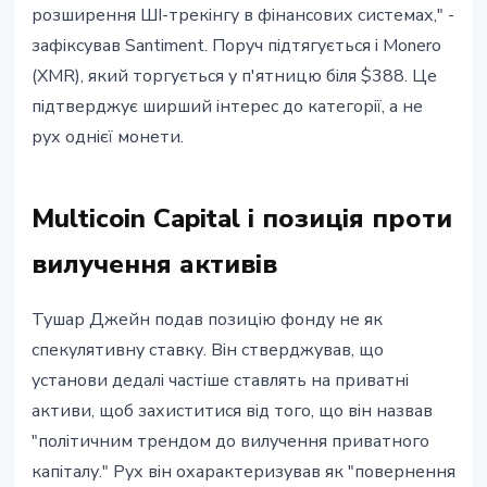
розширення ШІ-трекінгу в фінансових системах," -
зафіксував Santiment. Поруч підтягується і Monero
(XMR), який торгується у п'ятницю біля $388. Це
підтверджує ширший інтерес до категорії, а не
рух однієї монети.
Multicoin Capital і позиція проти
вилучення активів
Тушар Джейн подав позицію фонду не як
спекулятивну ставку. Він стверджував, що
установи дедалі частіше ставлять на приватні
активи, щоб захиститися від того, що він назвав
"політичним трендом до вилучення приватного
капіталу." Рух він охарактеризував як "повернення