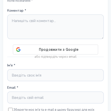
поля позначені *
Коментар
*
або підтвердіть через email
Ім'я
*
Email
*
Зберегти моє ім'я та e-mail в цьому браузері для моїх