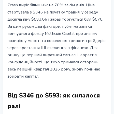
АЛЬТКОЇНИ
Zcash виріс більш ніж на 70% за сім днів. Ціна
Zcash +70% за тиждень: приватні
стартувала з $346 на початку травня, у середу
монети повертаються
досягла піку $593.86 і зараз торгується біля $570.
За цим рухом два фактори: публічна заявка
8 травня 2026 р.
4 хв читання
венчурного фонду Multicoin Capital про значну
Наталія Дорофєєва
позицію у монеті та посилення тривоги трейдерів
через зростання ШІ-стеження в фінансах. Для
ринку це перший виразний сигнал. Нарратив
конфіденційності, що тихо тримався осторонь
весь перший квартал 2026 року, знову починає
збирати капітал.
Від $346 до $593: як склалося
ралі