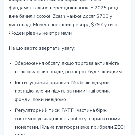
фундаментальне переоцінювання. У 2025 році
вже бачили схоже: Zcash майже досяг $700 у
листопаді, Monero поставив рекорд $797 у січні.
Жоден рівень не втримали.
На що варто звертати увагу:
Збереження обсягу: якщо торгова активність
після піку різко впаде, розворот буде швидким
Інституційний приплив: Multicoin відкрив
позицію, але чи підуть за ними інші великі
фонди, поки невідомо
Регуляторний тиск: FATF і частина бірж
системно ускладнюють роботу з приватними
монетами. Кілька платформ вже прибрали ZEC і