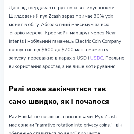
Дані підтверджують рух поза котируваннями.
Шилдований пул Zcash зараз тримає 30% усіх
монет в обігу. Абсолютний максимум за всю
історію мережі. Крос-чейн маршрут через Near
Intents і мобільний гаманець Electric Coin Company
пропустив від $600 до $700 млн з моменту
запуску, переважно в парах з USD і
USDC
. Реальне
використання зростає, а не лише котирування.
Ралі може закінчитися так
само швидко, як і почалося
Pav Hundal не поспішає з висновками. Рух Zcash
має ознаки "narrative rotation into privacy coins," і він
обережно ставиться до версії про чисте