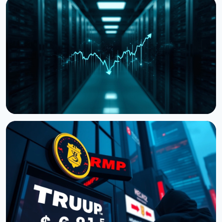
НОВИНА
Storj подала на банкрутство, але пропонує
токенхолдерам частку в компанії
27 липня 2026 р.
4 хв читання
НОВИНА
Cardano передає розробку ключових
компонентів зовнішнім командам
19 липня 2026 р.
3 хв читання