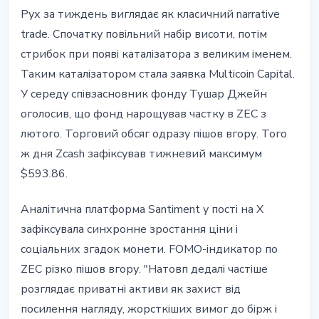
Рух за тиждень виглядає як класичний narrative
trade. Спочатку повільний набір висоти, потім
стрибок при появі каталізатора з великим іменем.
Таким каталізатором стала заявка Multicoin Capital.
У середу співзасновник фонду Тушар Джейн
оголосив, що фонд нарощував частку в ZEC з
лютого. Торговий обсяг одразу пішов вгору. Того
ж дня Zcash зафіксував тижневий максимум
$593.86.
Аналітична платформа Santiment у пості на X
зафіксувала синхронне зростання ціни і
соціальних згадок монети. FOMO-індикатор по
ZEC різко пішов вгору. "Натовп дедалі частіше
розглядає приватні активи як захист від
посилення нагляду, жорсткіших вимог до бірж і