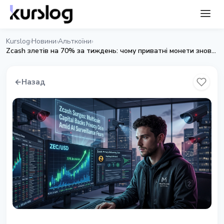
Kurslog
Новини
Альткоїни
›
›
›
Zcash злетів на 70% за тиждень: чому приватні монети знову в грі
←
Назад