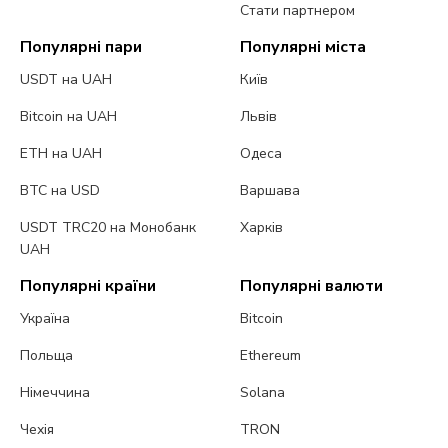
Стати партнером
Популярні пари
Популярні міста
USDT на UAH
Київ
Bitcoin на UAH
Львів
ETH на UAH
Одеса
BTC на USD
Варшава
USDT TRC20 на Монобанк
Харків
UAH
Популярні країни
Популярні валюти
Україна
Bitcoin
Польща
Ethereum
Німеччина
Solana
Чехія
TRON