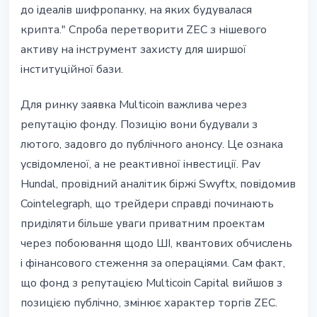
до ідеалів шифропанку, на яких будувалася
крипта." Спроба перетворити ZEC з нішевого
активу на інструмент захисту для ширшої
інституційної бази.
Для ринку заявка Multicoin важлива через
репутацію фонду. Позицію вони будували з
лютого, задовго до публічного анонсу. Це ознака
усвідомленої, а не реактивної інвестиції. Pav
Hundal, провідний аналітик біржі Swyftx, повідомив
Cointelegraph, що трейдери справді починають
приділяти більше уваги приватним проектам
через побоювання щодо ШІ, квантових обчислень
і фінансового стеження за операціями. Сам факт,
що фонд з репутацією Multicoin Capital вийшов з
позицією публічно, змінює характер торгів ZEC.