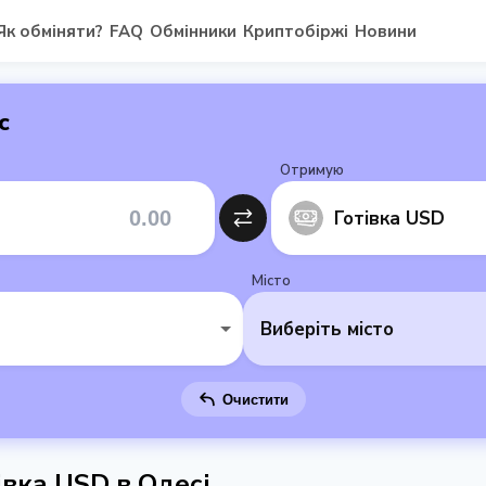
Як обміняти?
FAQ
Обмінники
Криптобіржі
Новини
с
Отримую
Готівка USD
Місто
Виберіть місто
Очистити
івка USD в Одесі