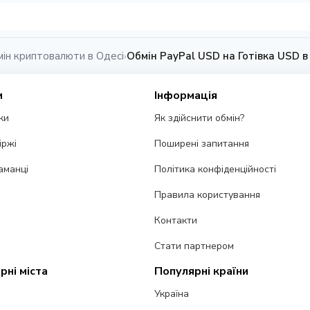
ін криптовалюти в Одесі
Обмін PayPal USD на Готівка USD в
›
и
Інформація
ки
Як здійснити обмін?
іржі
Поширені запитання
аманці
Політика конфіденційності
Правила користування
Контакти
Стати партнером
рні міста
Популярні країни
Україна