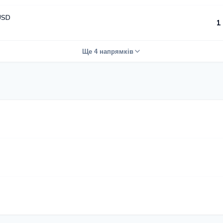
USD
1
Ще 4 напрямків