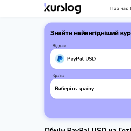
Про нас
Знайти найвигідніший кур
Віддаю
PayPal USD
Країна
Виберіть країну
Обмін PayPal USD на Гот