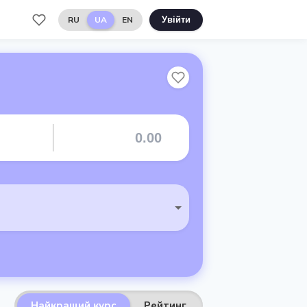
RU
UA
EN
Увійти
Найкращий курс
Рейтинг