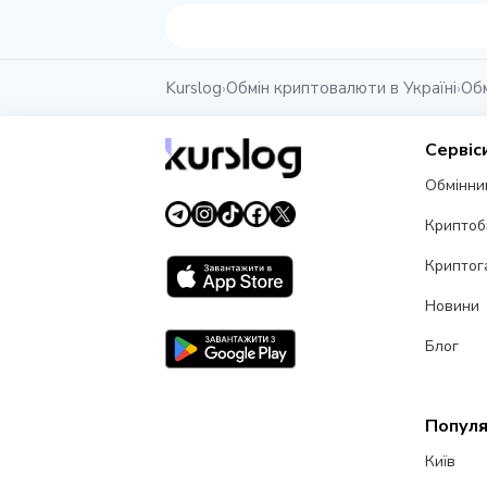
Kurslog
Обмін криптовалюти в Україні
Обм
›
›
Сервіс
Обмінни
Криптоб
Криптог
Новини
Блог
Популя
Київ