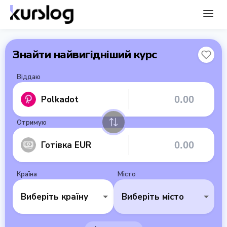
Знайти найвигідніший курс
Віддаю
Polkadot
Отримую
Готівка EUR
Країна
Місто
Виберіть країну
Виберіть місто