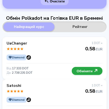
Очистити
Обмін Polkadot на Готівка EUR в Бремені
Найкращий курс
Рейтинг
UaChanger
1 DOT =
0.58
EUR
Diamond
Від
17 333 DOT
Обміняти
До
2 738 235 DOT
Satoshi
1 DOT =
0.58
EUR
Diamond