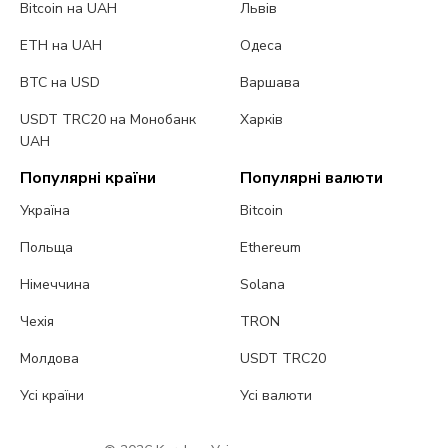
Bitcoin на UAH
Львів
ETH на UAH
Одеса
BTC на USD
Варшава
USDT TRC20 на Монобанк
Харків
UAH
Популярні країни
Популярні валюти
Україна
Bitcoin
Польща
Ethereum
Німеччина
Solana
Чехія
TRON
Молдова
USDT TRC20
Усі країни
Усі валюти