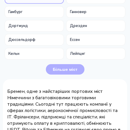
Гамбург
Ганновер
Дортмунд
Дрезден
Дюссельдорф
Ессен
Кельн
Лейпциг
Більше міст
Бремен, одне з найстаріших портових міст
Німеччини з багатовіковими торговими
традиціями. Сьогодні тут працюють компанії у
сферах логістики, аерокосмічної промисловості та
IT. Фрілансери, підприємці та спеціалісти, які
отримують оплату в криптовалюті, обмінюють
USDT, Bitcoin та Ethereum на готівкові євро прямо в