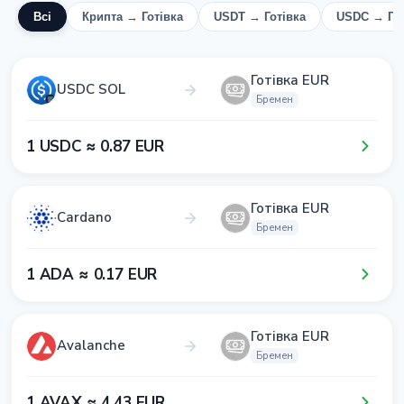
Всі
Крипта → Готівка
USDT → Готівка
USDC → Гот
Готівка EUR
USDC SOL
Бремен
1​ USDC ≈ 0​.8​7​ EUR
Готівка EUR
Cardano
Бремен
1​ ADA ≈ 0​.1​7​ EUR
Готівка EUR
Avalanche
Бремен
1​ AVAX ≈ 4​.4​3​ EUR