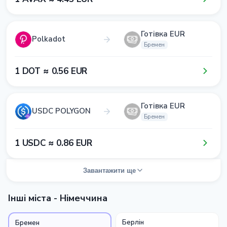
Готівка EUR
Polkadot
Бремен
1​ DOT ≈ 0​.5​6​ EUR
Готівка EUR
USDC POLYGON
Бремен
1​ USDC ≈ 0​.8​6​ EUR
Завантажити ще
Інші міста - Німеччина
Берлін
Бремен