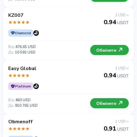
KZ007
1 USD =
0.94
USDT
Diamond
Від
476.65 USD
Обміняти
До
10 592 USD
Easy Global
1 USD =
0.94
USDT
Platinum
Від
460 USD
Обміняти
До
910 765 USD
Obmenoff
1 USD =
0.91
USDT