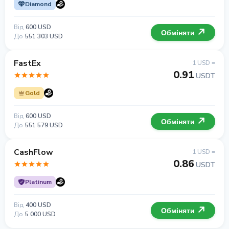
Diamond
Від
600 USD
Обміняти
До
551 303 USD
FastEx
1 USD =
0.91
USDT
Gold
Від
600 USD
Обміняти
До
551 579 USD
CashFlow
1 USD =
0.86
USDT
Platinum
Від
400 USD
Обміняти
До
5 000 USD