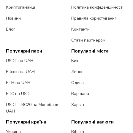
Криптогаманці
Політика конфіденційності
Новини
Правила користування
Блог
Контакти
Стати партнером
Популярні пари
Популярні міста
USDT на UAH
Київ
Bitcoin на UAH
Львів
ETH на UAH
Одеса
BTC на USD
Варшава
USDT TRC20 на Монобанк
Харків
UAH
Популярні країни
Популярні валюти
Україна
Bitcoin