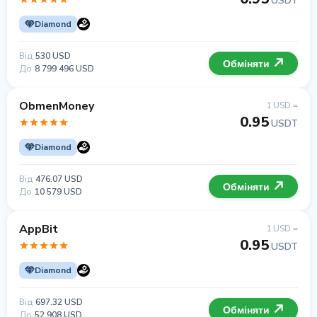
USDT
Diamond
Від
530 USD
Обміняти
До
8 799 496 USD
ObmenMoney
1 USD =
0.95
USDT
Diamond
Від
476.07 USD
Обміняти
До
10 579 USD
AppBit
1 USD =
0.95
USDT
Diamond
Від
697.32 USD
Обміняти
До
52 908 USD