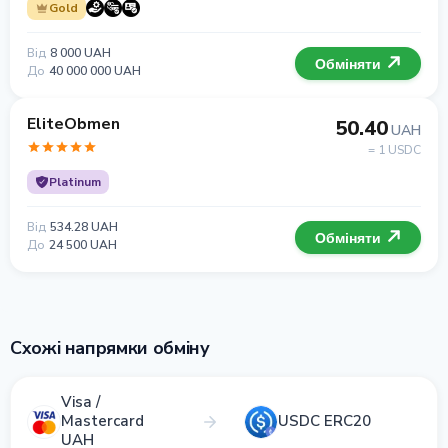
Gold
Від
8 000 UAH
Обміняти
До
40 000 000 UAH
EliteObmen
50.40
UAH
= 1 USDC
Platinum
Від
534.28 UAH
Обміняти
До
24 500 UAH
Схожі напрямки обміну
Visa /
Mastercard
USDC ERC20
UAH