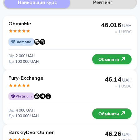
Найкращий курс
Рейтинг
ObminMe
46.016
UAH
= 1 USDC
Diamond
Від
2 000 UAH
Обміняти
До
100 000 UAH
Fury-Exchange
46.14
UAH
= 1 USDC
Platinum
Від
4 000 UAH
Обміняти
До
100 000 UAH
BarskiyDvorObmen
46.26
UAH