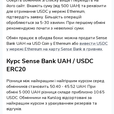
Оберіть обмінник зі списку вище і перейдіть на
його сайт. Вкажіть суму (від 500 UAH) та реквізити
для отримання USDC у мережі Ethereum,
підтвердіть заявку. Більшість операцій
обробляються за 5-30 хвилин. При першому обміні
рекомендуємо почати з невеликої суми.
Обмін працює в обидва боки: можна продати Sense
Bank UAH на USD Coin у Ethereum або
вивести USDC
у мережі Ethereum на карту Sense Bank в гривнях
.
Курс Sense Bank UAH / USDC
ERC20
Різниця між найкращим і найгіршим курсом серед
обмінників становить 50.40 - 45.52 UAH. При
обміні 5 000 UAH різниця складе приблизно 10.65
USDC. Обмінники на Kurslog відсортовані за
найкращим курсом з урахуванням резервів та
відгуків.