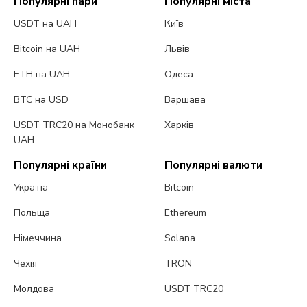
Популярні пари
Популярні міста
USDT на UAH
Київ
Bitcoin на UAH
Львів
ETH на UAH
Одеса
BTC на USD
Варшава
USDT TRC20 на Монобанк
Харків
UAH
Популярні країни
Популярні валюти
Україна
Bitcoin
Польща
Ethereum
Німеччина
Solana
Чехія
TRON
Молдова
USDT TRC20