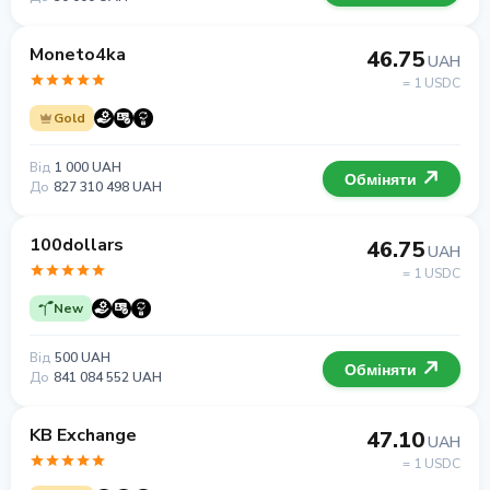
Moneto4ka
46.75
UAH
= 1 USDC
Gold
Від
1 000 UAH
Обміняти
До
827 310 498 UAH
100dollars
46.75
UAH
= 1 USDC
New
Від
500 UAH
Обміняти
До
841 084 552 UAH
KB Exchange
47.10
UAH
= 1 USDC