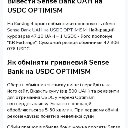
Вивести Sense Bank UAH на
USDC OPTIMISM
На Kurslog 4 криптообмінники пропонують обмін
Sense Bank UAH
на
USDC OPTIMISM
. Найкращий
курс зараз 47.10 UAH = 1 USDC - його пропонує
"KB Exchange". Сумарний резерв обмінників 42 806
076 USDC.
Як обміняти гривневий Sense
Bank на USDC OPTIMISM
Оберіть обмінник зі списку вище і перейдіть на
його сайт. Вкажіть суму (від 500 UAH) та реквізити
для отримання USDC у мережі Optimism,
підтвердіть заявку. Більшість операцій
обробляються за 5-30 хвилин. При першому обміні
рекомендуємо почати з невеликої суми.
Обмін працює в обидва боки: можна продати Sense