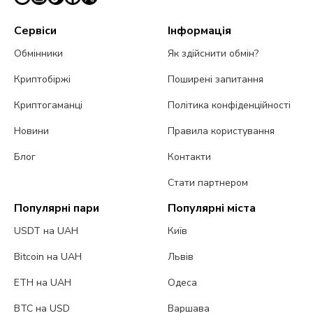
Сервіси
Інформація
Обмінники
Як здійснити обмін?
Криптобіржі
Поширені запитання
Криптогаманці
Політика конфіденційності
Новини
Правила користування
Блог
Контакти
Стати партнером
Популярні пари
Популярні міста
USDT на UAH
Київ
Bitcoin на UAH
Львів
ETH на UAH
Одеса
BTC на USD
Варшава