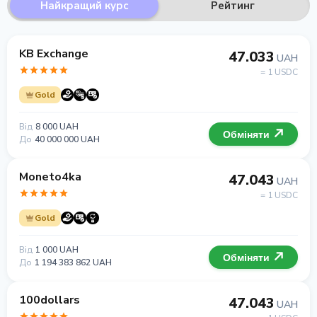
Найкращий курс
Рейтинг
KB Exchange
47.033
UAH
= 1 USDC
Gold
Від
8 000 UAH
Обміняти
До
40 000 000 UAH
Moneto4ka
47.043
UAH
= 1 USDC
Gold
Від
1 000 UAH
Обміняти
До
1 194 383 862 UAH
100dollars
47.043
UAH