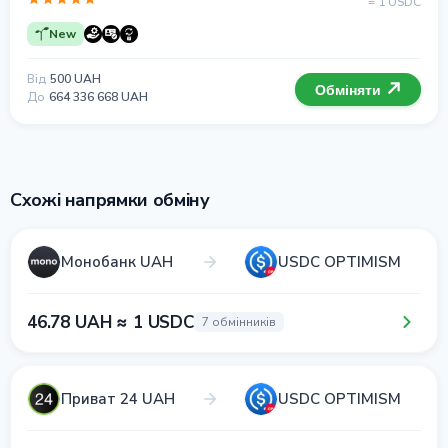
= 1 USDC
New
Від
500 UAH
Обміняти
До
664 336 668 UAH
Схожі напрямки обміну
Монобанк UAH
USDC OPTIMISM
46.78 UAH ≈ 1 USDC
7 обмінників
Приват 24 UAH
USDC OPTIMISM