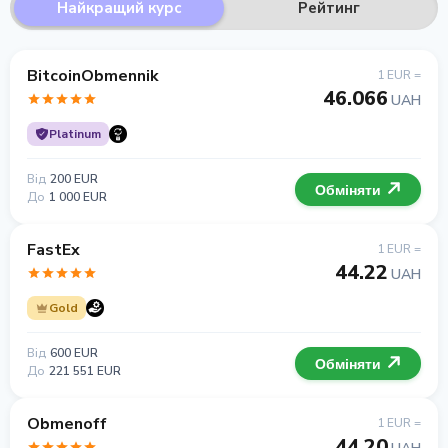
Найкращий курс
Рейтинг
BitcoinObmennik
1 EUR =
46.066
UAH
Platinum
Від
200 EUR
Обміняти
До
1 000 EUR
FastEx
1 EUR =
44.22
UAH
Gold
Від
600 EUR
Обміняти
До
221 551 EUR
Obmenoff
1 EUR =
44.20