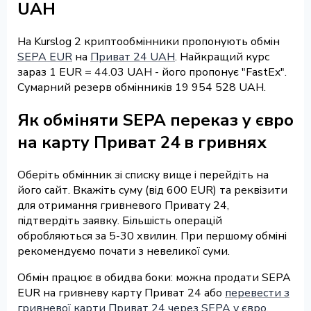
UAH
На Kurslog 2 криптообмінники пропонують обмін
SEPA EUR
на
Приват 24 UAH
. Найкращий курс
зараз 1 EUR = 44.03 UAH - його пропонує "FastEx".
Сумарний резерв обмінників 19 954 528 UAH.
Як обміняти SEPA переказ у євро
на карту Приват 24 в гривнях
Оберіть обмінник зі списку вище і перейдіть на
його сайт. Вкажіть суму (від 600 EUR) та реквізити
для отримання гривневого Привату 24,
підтвердіть заявку. Більшість операцій
обробляються за 5-30 хвилин. При першому обміні
рекомендуємо почати з невеликої суми.
Обмін працює в обидва боки: можна продати SEPA
EUR на гривневу карту Приват 24 або
перевести з
гривневої карти Приват 24 через SEPA у євро
.