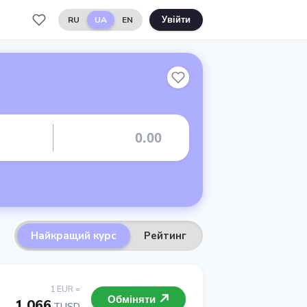
RU
UA
EN
Увійти
Найкращий курс
Рейтинг
1 EUR =
Обміняти
1.066
TUSD