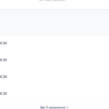
RC20
RC20
RC20
RC20
Ще 4 напрямків