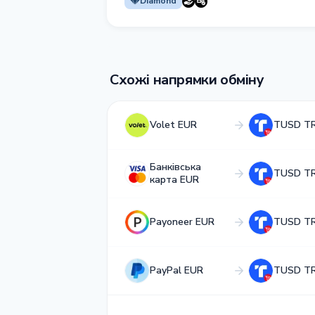
Diamond
Схожі напрямки обміну
Volet EUR
TUSD T
Банківська
TUSD T
карта EUR
Payoneer EUR
TUSD T
PayPal EUR
TUSD T