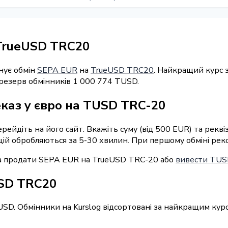
TrueUSD TRC20
нує обмін
SEPA EUR
на
TrueUSD TRC20
. Найкращий курс 
 резерв обмінників 1 000 774 TUSD.
каз у євро на TUSD TRC-20
перейдіть на його сайт. Вкажіть суму (від 500 EUR) та ре
ацій обробляються за 5-30 хвилин. При першому обміні рек
а продати SEPA EUR на TrueUSD TRC-20 або
вивести TUS
USD TRC20
USD. Обмінники на Kurslog відсортовані за найкращим кур