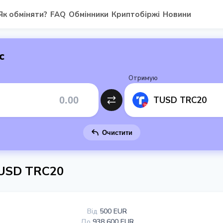
Як обміняти?
FAQ
Обмінники
Криптобіржі
Новини
с
Отримую
TUSD TRC20
Очистити
eUSD TRC20
Від
500 EUR
До
938 600 EUR