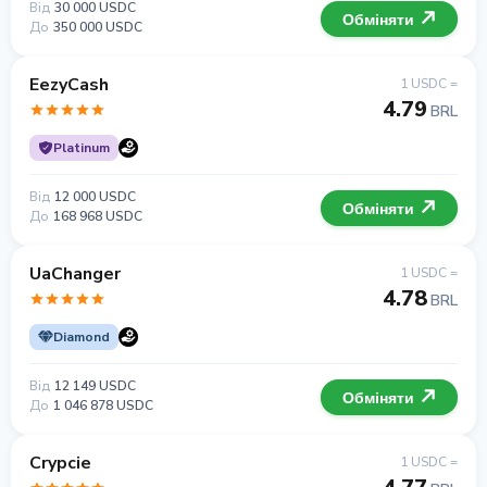
Від
30 000 USDC
Обміняти
До
350 000 USDC
EezyCash
1 USDC =
4.79
BRL
Platinum
Від
12 000 USDC
Обміняти
До
168 968 USDC
UaChanger
1 USDC =
4.78
BRL
Diamond
Від
12 149 USDC
Обміняти
До
1 046 878 USDC
Crypcie
1 USDC =