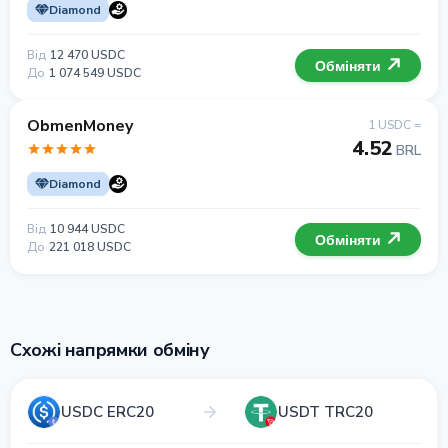
Diamond
Від
12 470 USDC
Обміняти
До
1 074 549 USDC
ObmenMoney
1 USDC =
4.52
BRL
Diamond
Від
10 944 USDC
Обміняти
До
221 018 USDC
Схожі напрямки обміну
USDC ERC20
USDT TRC20