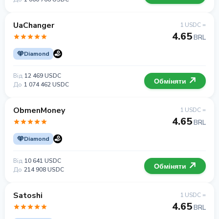
UaChanger
1 USDC =
4.65
BRL
Diamond
Від
12 469 USDC
Обміняти
До
1 074 462 USDC
ObmenMoney
1 USDC =
4.65
BRL
Diamond
Від
10 641 USDC
Обміняти
До
214 908 USDC
Satoshi
1 USDC =
4.65
BRL