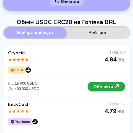
Очистити
Обмін USDC ERC20 на Готівка BRL
Найкращий курс
Рейтинг
Crypcie
1 USDC =
4.84
BRL
Gold
Від
15 000 USDC
Обміняти
До
400 000 USDC
EezyCash
1 USDC =
4.79
BRL
Platinum