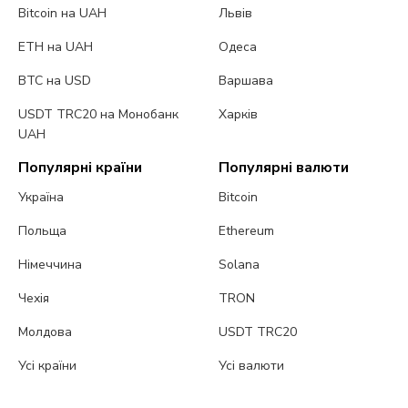
Bitcoin на UAH
Львів
ETH на UAH
Одеса
BTC на USD
Варшава
USDT TRC20 на Монобанк
Харків
UAH
Популярні країни
Популярні валюти
Україна
Bitcoin
Польща
Ethereum
Німеччина
Solana
Чехія
TRON
Молдова
USDT TRC20
Усі країни
Усі валюти