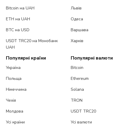
Bitcoin на UAH
Львів
ETH на UAH
Одеса
BTC на USD
Варшава
USDT TRC20 на Монобанк
Харків
UAH
Популярні країни
Популярні валюти
Україна
Bitcoin
Польща
Ethereum
Німеччина
Solana
Чехія
TRON
Молдова
USDT TRC20
Усі країни
Усі валюти