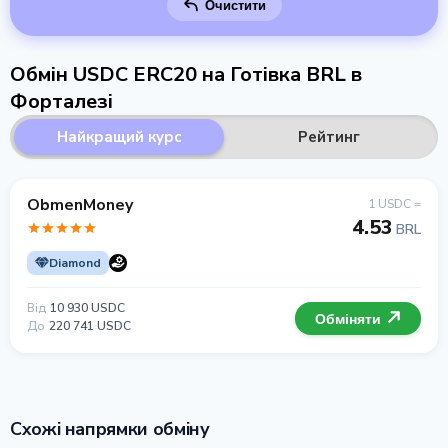
Очистити
Обмін USDC ERC20 на Готівка BRL в
Форталезі
Найкращий курс
Рейтинг
ObmenMoney
1 USDC =
4.53
BRL
Diamond
Від
10 930 USDC
Обміняти
До
220 741 USDC
Схожі напрямки обміну