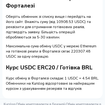
Форталезі
Оберіть обмінник зі списку вище і перейдіть на
його сайт. Вкажіть суму (від 10908.53 USDC) та
реквізити для отримання готівкових реалів,
підтвердіть заявку. Більшість операцій
обробляються за 5-30 хвилин.
Максимальна сума обміну USDC у мережі Ethereum
на готівкові реали в Форталезі сягає 220307.48
USDC за одну операцію.
Курс USDC ERC20 / Готівка BRL
Курс обміну в Форталезі складає 1 USDC = 4.54 BRL.
Обмінники на Kurslog відсортовані за найкращим
курсом з урахуванням резервів та відгуків.
Kurslog
›
Обмін криптовалюти в Бразилії
›
Обмін криптовалюти в Ф