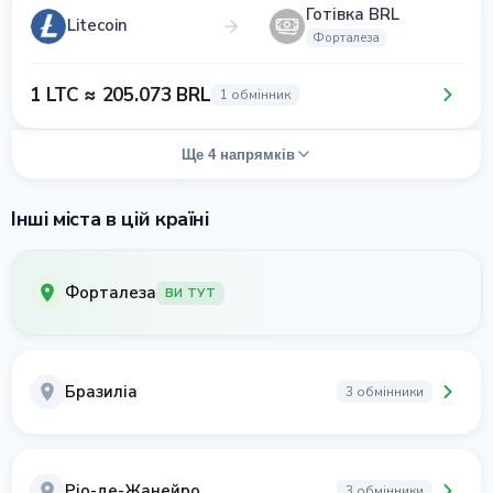
Готівка BRL
Litecoin
Форталеза
1 LTC ≈ 205.073 BRL
1 обмінник
Ще 4 напрямків
Інші міста в цій країні
Форталеза
ВИ ТУТ
Бразиліа
3 обмінники
Ріо-де-Жанейро
3 обмінники