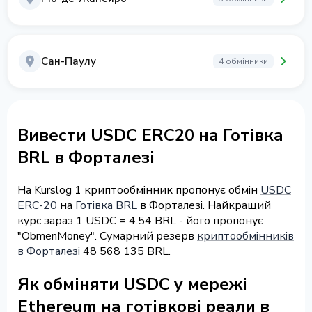
Сан-Паулу
4 обмінники
Вивести USDC ERC20 на Готівка
BRL в Форталезі
На Kurslog 1 криптообмінник пропонує обмін
USDC
ERC-20
на
Готівка BRL
в Форталезі. Найкращий
курс зараз 1 USDC = 4.54 BRL - його пропонує
"ObmenMoney". Сумарний резерв
криптообмінників
в Форталезі
48 568 135 BRL.
Як обміняти USDC у мережі
Ethereum на готівкові реали в