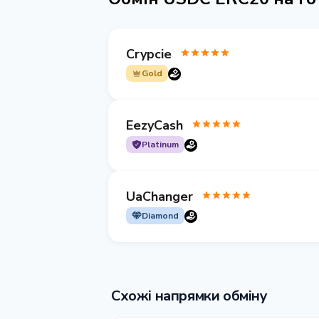
Crypcie
Gold
EezyCash
Platinum
UaChanger
Diamond
Схожі напрямки обміну