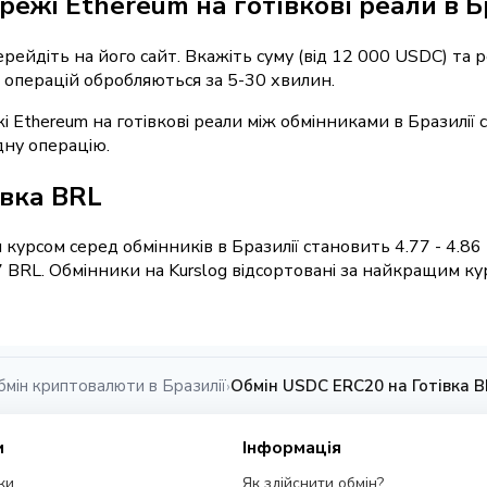
режі Ethereum на готівкові реали в Б
перейдіть на його сайт. Вкажіть суму (від 12 000 USDC) та
ть операцій обробляються за 5-30 хвилин.
і Ethereum на готівкові реали між обмінниками в Бразилії
дну операцію.
івка BRL
курсом серед обмінників в Бразилії становить 4.77 - 4.8
 BRL. Обмінники на Kurslog відсортовані за найкращим ку
бмін криптовалюти в Бразилії
Обмін USDC ERC20 на Готівка BR
›
и
Інформація
ки
Як здійснити обмін?