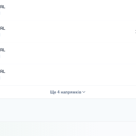
BRL
BRL
BRL
BRL
Ще 4 напрямків