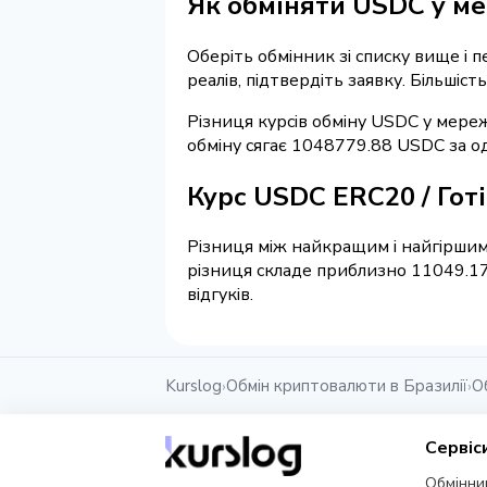
Як обміняти USDC у ме
Оберіть обмінник зі списку вище і 
реалів, підтвердіть заявку. Більшіс
Різниця курсів обміну USDC у мереж
обміну сягає 1048779.88 USDC за о
Курс USDC ERC20 / Гот
Різниця між найкращим і найгіршим 
різниця складе приблизно 11049.17
відгуків.
Kurslog
Обмін криптовалюти в Бразилії
О
›
›
Сервіс
Обмінни