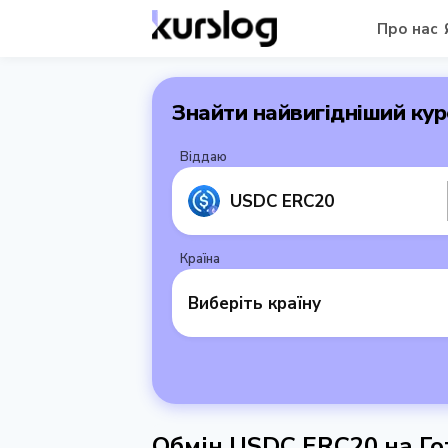
Про нас
Знайти найвигідніший кур
Віддаю
USDC ERC20
Країна
Виберіть країну
Обмін USDC ERC20 на Гот