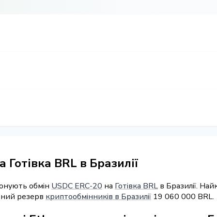
 Готівка BRL в Бразилії
понують обмін
USDC ERC-20
на
Готівка BRL
в Бразилії. Най
арний резерв
криптообмінників в Бразилії
19 060 000 BRL.