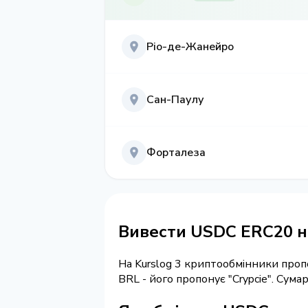
Ріо-де-Жанейро
Сан-Паулу
Форталеза
Вивести USDC ERC20 на
На Kurslog 3 криптообмінники про
BRL - його пропонує "Crypcie". Сум