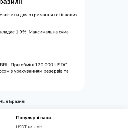
разилії
 реквізити для отримання готівкових
 складає 1.9%. Максимальна сума
6 BRL. При обміні 120 000 USDC
рсом з урахуванням резервів та
L в Бразилії
Популярні пари
USDT на UAH