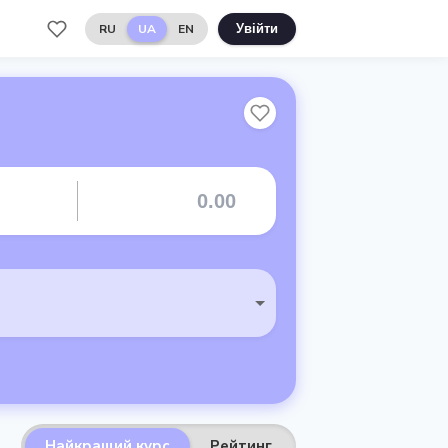
RU
UA
EN
Увійти
Найкращий курс
Рейтинг