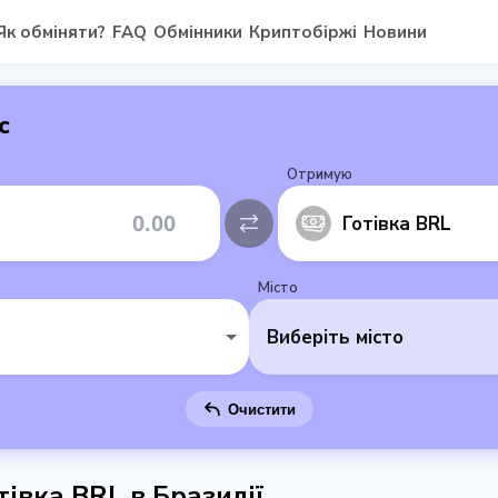
Як обміняти?
FAQ
Обмінники
Криптобіржі
Новини
с
Отримую
Готівка BRL
Місто
Виберіть місто
Очистити
івка BRL в Бразилії