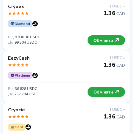
Crybex
1 USDC =
1.36
CAD
Diamond
Від
9 930.36 USDC
Обміняти
До
99 304 USDC
EezyCash
1 USDC =
1.36
CAD
Platinum
Від
36 828 USDC
Обміняти
До
257 794 USDC
Crypcie
1 USDC =
1.36
CAD
Gold