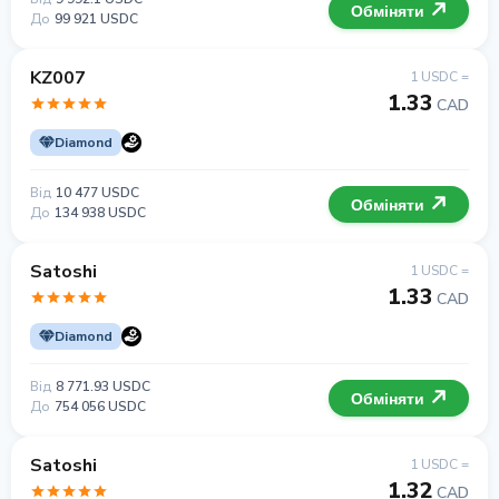
Обміняти
До
99 921 USDC
KZ007
1 USDC =
1.33
CAD
Diamond
Від
10 477 USDC
Обміняти
До
134 938 USDC
Satoshi
1 USDC =
1.33
CAD
Diamond
Від
8 771.93 USDC
Обміняти
До
754 056 USDC
Satoshi
1 USDC =
1.32
CAD