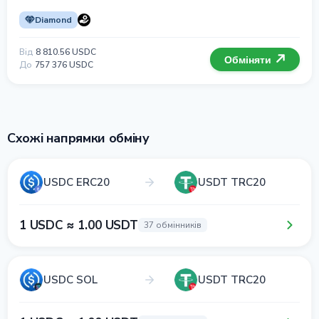
Diamond
Від
8 810.56 USDC
Обміняти
До
757 376 USDC
Схожі напрямки обміну
USDC ERC20
USDT TRC20
1 USDC ≈ 1.00 USDT
37 обмінників
USDC SOL
USDT TRC20