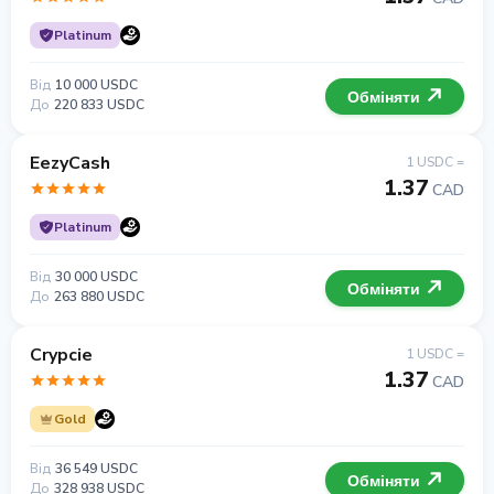
Platinum
Від
10 000 USDC
Обміняти
До
220 833 USDC
EezyCash
1 USDC =
1.37
CAD
Platinum
Від
30 000 USDC
Обміняти
До
263 880 USDC
Crypcie
1 USDC =
1.37
CAD
Gold
Від
36 549 USDC
Обміняти
До
328 938 USDC