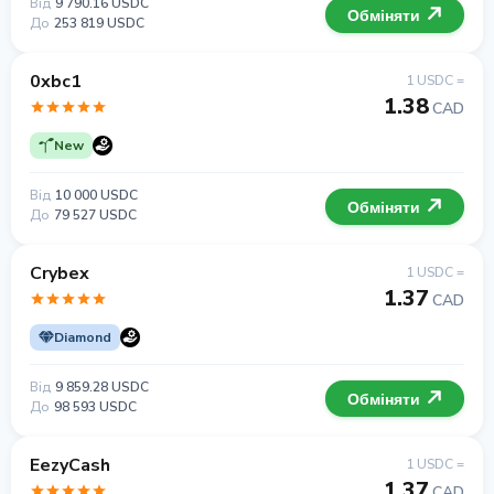
Від
9 790.16 USDC
Обміняти
До
253 819 USDC
0xbc1
1 USDC =
1.38
CAD
New
Від
10 000 USDC
Обміняти
До
79 527 USDC
Crybex
1 USDC =
1.37
CAD
Diamond
Від
9 859.28 USDC
Обміняти
До
98 593 USDC
EezyCash
1 USDC =
1.37
CAD