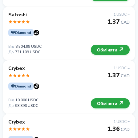
Satoshi
1 USDC =
1.37
CAD
Diamond
Від
8 504.99 USDC
Обміняти
До
731 109 USDC
Crybex
1 USDC =
1.37
CAD
Diamond
Від
10 000 USDC
Обміняти
До
98 896 USDC
Crybex
1 USDC =
1.36
CAD