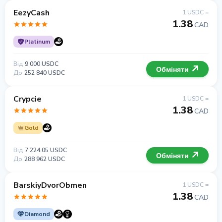
EezyCash
1 USDC =
1.38
CAD
Platinum
Від
9 000 USDC
Обміняти
До
252 840 USDC
Crypcie
1 USDC =
1.38
CAD
Gold
Від
7 224.05 USDC
Обміняти
До
288 962 USDC
BarskiyDvorObmen
1 USDC =
1.38
CAD
Diamond