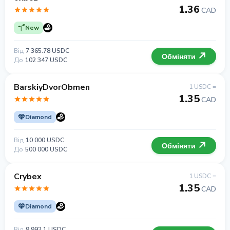
1.36
CAD
New
Від
7 365.78 USDC
Обміняти
До
102 347 USDC
BarskiyDvorObmen
1 USDC =
1.35
CAD
Diamond
Від
10 000 USDC
Обміняти
До
500 000 USDC
Crybex
1 USDC =
1.35
CAD
Diamond
Від
9 992.1 USDC