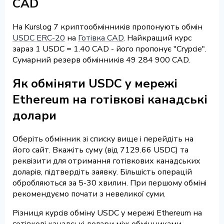
CAD
На Kurslog 7 криптообмінників пропонують обмін
USDC ERC-20
на
Готівка CAD
. Найкращий курс
зараз 1 USDC = 1.40 CAD - його пропонує "Crypcie".
Сумарний резерв обмінників 49 284 900 CAD.
Як обміняти USDC у мережі
Ethereum на готівкові канадські
долари
Оберіть обмінник зі списку вище і перейдіть на
його сайт. Вкажіть суму (від 7129.66 USDC) та
реквізити для отримання готівкових канадських
доларів, підтвердіть заявку. Більшість операцій
обробляються за 5-30 хвилин. При першому обміні
рекомендуємо почати з невеликої суми.
Різниця курсів обміну USDC у мережі Ethereum на
готівкові канадські долари між обмінниками