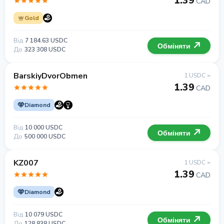
1.39
CAD
Gold
Від
7 184.63 USDC
Обміняти
До
323 308 USDC
BarskiyDvorObmen
1 USDC =
1.39
CAD
Diamond
Від
10 000 USDC
Обміняти
До
500 000 USDC
KZ007
1 USDC =
1.39
CAD
Diamond
Від
10 079 USDC
Обміняти
До
128 838 USDC