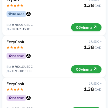
Crybex
1.38
CAD
Diamond
Від
9 789.21 USDC
Обміняти
До
97 892 USDC
EezyCash
1 USDC =
1.38
CAD
Platinum
Від
9 790.16 USDC
Обміняти
До
189 530 USDC
EezyCash
1 USDC =
1.38
CAD
Platinum