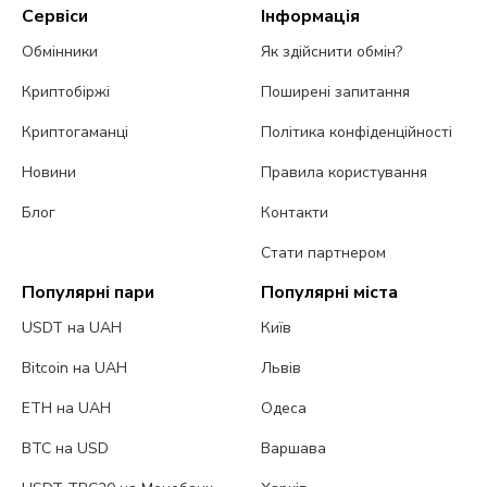
Сервіси
Інформація
Обмінники
Як здійснити обмін?
Криптобіржі
Поширені запитання
Криптогаманці
Політика конфіденційності
Новини
Правила користування
Блог
Контакти
Стати партнером
Популярні пари
Популярні міста
USDT на UAH
Київ
Bitcoin на UAH
Львів
ETH на UAH
Одеса
BTC на USD
Варшава