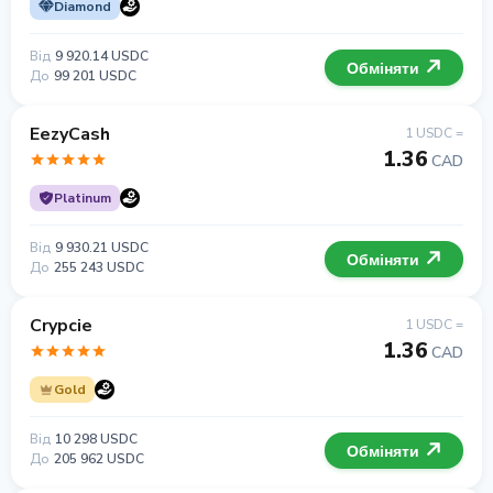
Diamond
Від
9 920.14 USDC
Обміняти
До
99 201 USDC
EezyCash
1 USDC =
1.36
CAD
Platinum
Від
9 930.21 USDC
Обміняти
До
255 243 USDC
Crypcie
1 USDC =
1.36
CAD
Gold
Від
10 298 USDC
Обміняти
До
205 962 USDC