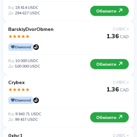
Від
18 414 USDC
Обміняти
До
294 627 USDC
BarskiyDvorObmen
1 USDC =
1.36
CAD
Diamond
Від
10 000 USDC
Обміняти
До
500 000 USDC
Crybex
1 USDC =
1.36
CAD
Diamond
Від
9 943.71 USDC
Обміняти
До
99 437 USDC
0xbc1
1 USDC =