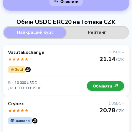
Очистити
Обмін USDC ERC20 на Готівка CZK
Найкращий курс
Рейтинг
ValutaExchange
1 USDC =
21.14
CZK
Gold
Від
10 000 USDC
Обміняти
До
1 000 000 USDC
Crybex
1 USDC =
20.78
CZK
Diamond