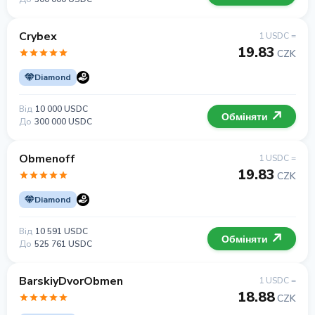
Crybex
1 USDC =
19.83
CZK
Diamond
Від
10 000 USDC
Обміняти
До
300 000 USDC
Obmenoff
1 USDC =
19.83
CZK
Diamond
Від
10 591 USDC
Обміняти
До
525 761 USDC
BarskiyDvorObmen
1 USDC =
18.88
CZK