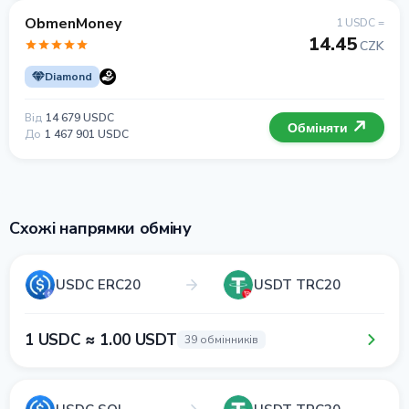
ObmenMoney
1 USDC =
14.45
CZK
Diamond
Від
14 679 USDC
Обміняти
До
1 467 901 USDC
Схожі напрямки обміну
USDC ERC20
USDT TRC20
1 USDC ≈ 1.00 USDT
39 обмінників