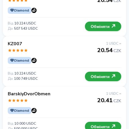
20.54
CZK
Diamond
Від
10 224 USDC
Обміняти
До
507 543 USDC
KZ007
1 USDC =
20.54
CZK
Diamond
Від
10 224 USDC
Обміняти
До
100 749 USDC
BarskiyDvorObmen
1 USDC =
20.41
CZK
Diamond
Від
10 000 USDC
Обміняти
До
500 000 USDC