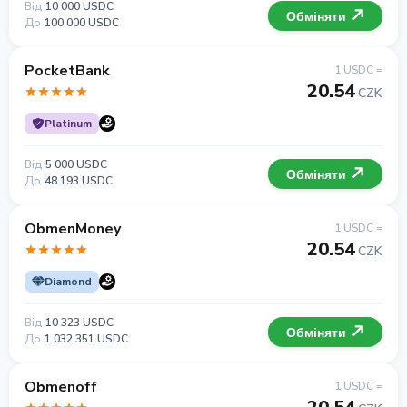
Від
10 000 USDC
Обміняти
До
100 000 USDC
PocketBank
1 USDC =
20.54
CZK
Platinum
Від
5 000 USDC
Обміняти
До
48 193 USDC
ObmenMoney
1 USDC =
20.54
CZK
Diamond
Від
10 323 USDC
Обміняти
До
1 032 351 USDC
Obmenoff
1 USDC =