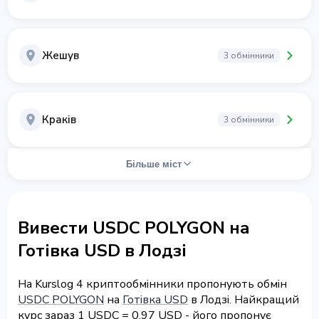
Жешув
3 обмінники
Краків
3 обмінники
Більше міст
Вивести USDC POLYGON на
Готівка USD в Лодзі
На Kurslog 4 криптообмінники пропонують обмін
USDC POLYGON
на
Готівка USD
в Лодзі. Найкращий
курс зараз 1 USDC = 0.97 USD - його пропонує