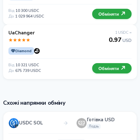
Від
10 300 USDC
Обміняти
До
1 029 964 USDC
UaChanger
1 USDC =
0.97
USD
Diamond
Від
10 321 USDC
Обміняти
До
675 739 USDC
Схожі напрямки обміну
Готівка USD
USDC SOL
Лодзь