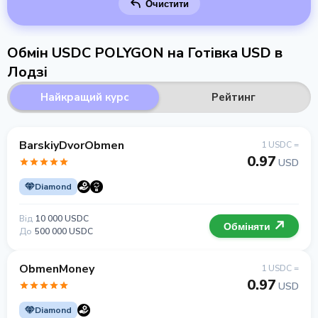
Очистити
Обмін USDC POLYGON на Готівка USD в
Лодзі
Найкращий курс
Рейтинг
BarskiyDvorObmen
1 USDC =
0.97
USD
Diamond
Від
10 000 USDC
Обміняти
До
500 000 USDC
ObmenMoney
1 USDC =
0.97
USD
Diamond