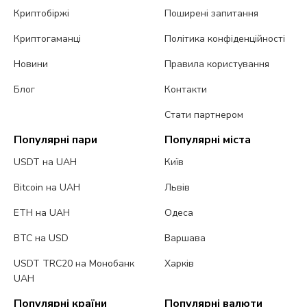
Криптобіржі
Поширені запитання
Криптогаманці
Політика конфіденційності
Новини
Правила користування
Блог
Контакти
Стати партнером
Популярні пари
Популярні міста
USDT на UAH
Київ
Bitcoin на UAH
Львів
ETH на UAH
Одеса
BTC на USD
Варшава
USDT TRC20 на Монобанк
Харків
UAH
Популярні країни
Популярні валюти