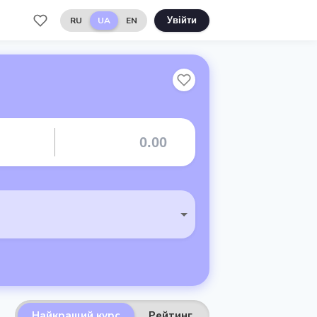
RU
UA
EN
Увійти
Найкращий курс
Рейтинг