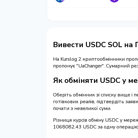
Вивести USDC SOL на Г
На Kurslog 2 криптообмінники про
пропонує "UaChanger". Сумарний ре
Як обміняти USDC у ме
Оберіть обмінник зі списку вище і 
готівкових реалів, підтвердіть зая
почати з невеликої суми.
Різниця курсів обміну USDC у мереж
1068082.43 USDC за одну операцію