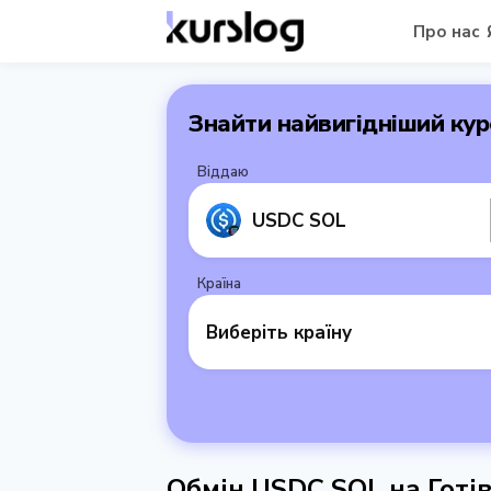
Про нас
Знайти найвигідніший кур
Віддаю
USDC SOL
Країна
Виберіть країну
Обмін USDC SOL на Готі