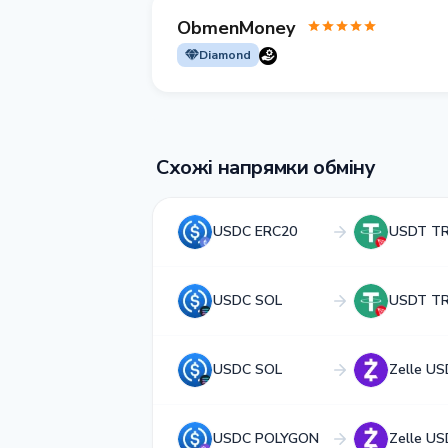
ObmenMoney
Diamond
Схожі напрямки обміну
USDC ERC20
USDT T
USDC SOL
USDT T
USDC SOL
Zelle US
USDC POLYGON
Zelle US