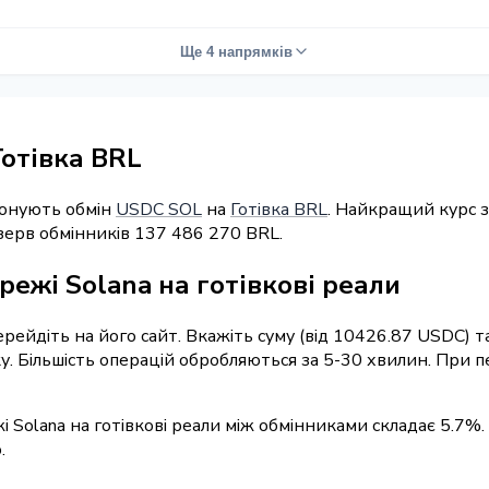
Ще 4 напрямків
отівка BRL
понують обмін
USDC SOL
на
Готівка BRL
. Найкращий курс з
зерв обмінників 137 486 270 BRL.
режі Solana на готівкові реали
перейдіть на його сайт. Вкажіть суму (від 10426.87 USDC) 
вку. Більшість операцій обробляються за 5-30 хвилин. При
і Solana на готівкові реали між обмінниками складає 5.7%.
.