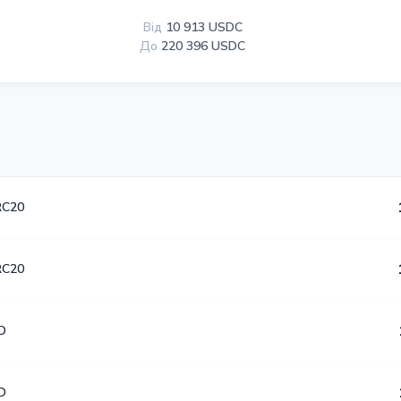
Від
10 913 USDC
До
220 396 USDC
RC20
RC20
D
D