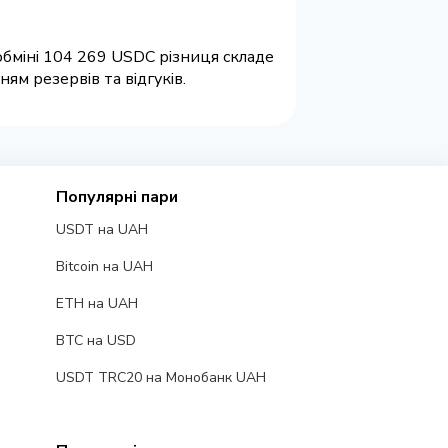
обміні 104 269 USDC різниця складе
ям резервів та відгуків.
Популярні пари
USDT на UAH
Bitcoin на UAH
ETH на UAH
BTC на USD
USDT TRC20 на Монобанк UAH