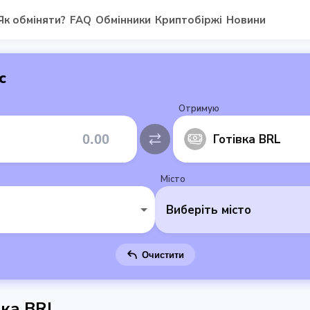
Як обміняти?
FAQ
Обмінники
Криптобіржі
Новини
с
Отримую
Готівка BRL
Місто
Виберіть місто
Очистити
вка BRL