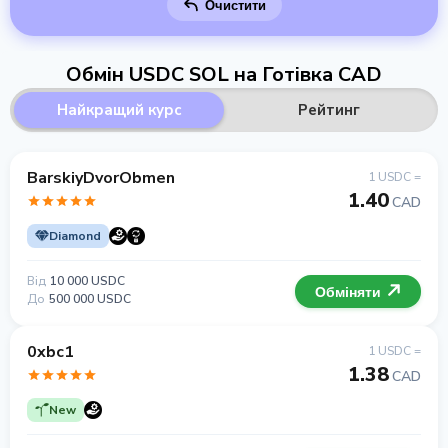
Очистити
Обмін USDC SOL на Готівка CAD
Найкращий курс
Рейтинг
BarskiyDvorObmen
1 USDC =
1.40
CAD
Diamond
Від
10 000 USDC
Обміняти
До
500 000 USDC
0xbc1
1 USDC =
1.38
CAD
New