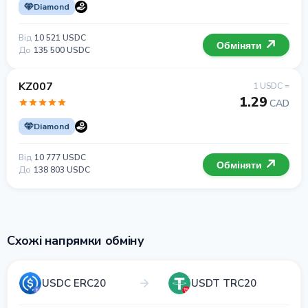
Diamond
Від
10 521 USDC
Обміняти
До
135 500 USDC
KZ007
1 USDC =
1.29
CAD
Diamond
Від
10 777 USDC
Обміняти
До
138 803 USDC
Схожі напрямки обміну
USDC ERC20
USDT TRC20