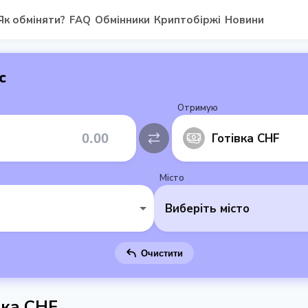
Як обміняти?
FAQ
Обмінники
Криптобіржі
Новини
с
Отримую
Готівка CHF
Місто
Виберіть місто
Очистити
вка CHF