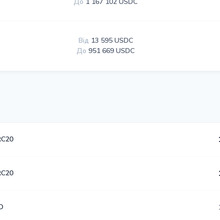
До
1 167 102 USDC
Від
13 595 USDC
До
951 669 USDC
RC20
RC20
D