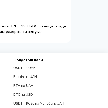
обміні 128 619 USDC різниця складе
 резервів та відгуків.
Популярні пари
USDT на UAH
Bitcoin на UAH
ETH на UAH
BTC на USD
USDT TRC20 на Монобанк UAH