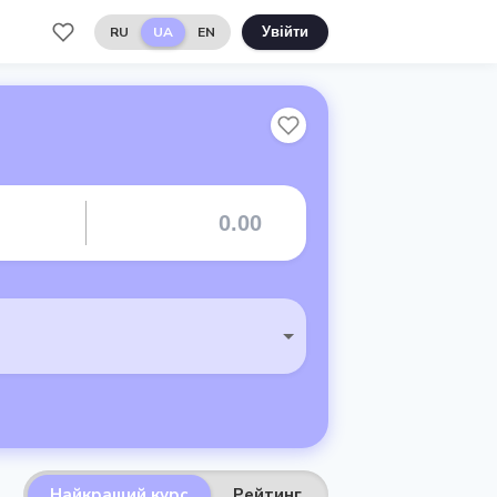
RU
UA
EN
Увійти
Найкращий курс
Рейтинг