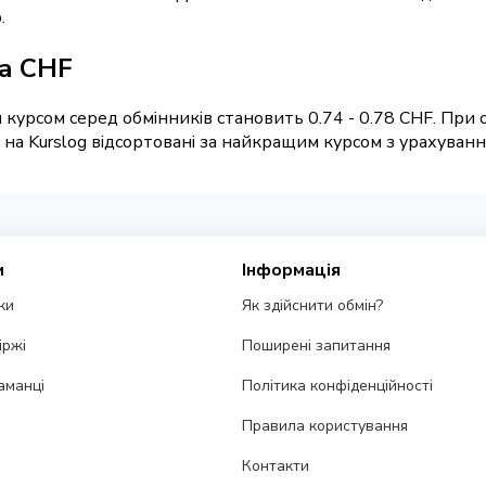
.
ка CHF
курсом серед обмінників становить 0.74 - 0.78 CHF. При 
а Kurslog відсортовані за найкращим курсом з урахуванням
и
Інформація
ки
Як здійснити обмін?
іржі
Поширені запитання
аманці
Політика конфіденційності
Правила користування
Контакти