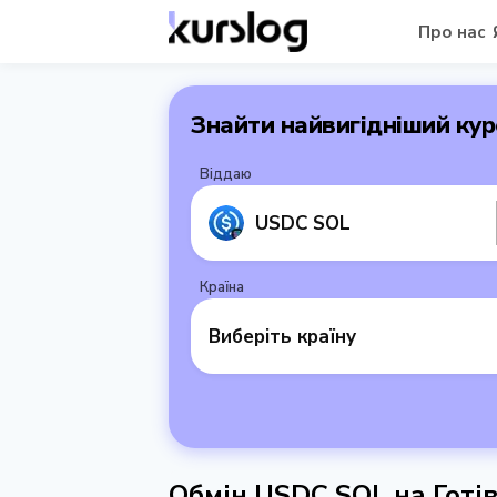
Про нас
Знайти найвигідніший кур
Віддаю
USDC SOL
Країна
Виберіть країну
Обмін USDC SOL на Готі