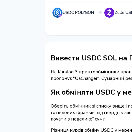
USDC POLYGON
Zelle US
Вивести USDC SOL на 
На Kurslog 3 криптообмінники про
пропонує "UaChanger". Сумарний ре
Як обміняти USDC у ме
Оберіть обмінник зі списку вище і 
готівкових франків, підтвердіть за
почати з невеликої суми.
Різниця курсів обміну USDC у мереж