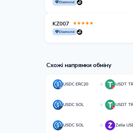
Diamond
KZ007
Diamond
Схожі напрямки обміну
USDC ERC20
USDT T
USDC SOL
USDT T
USDC SOL
Zelle US