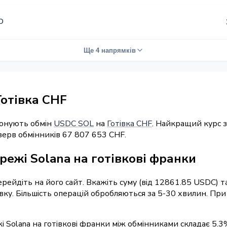
D
Ще 4 напрямків
Готівка CHF
понують обмін
USDC SOL
на
Готівка CHF
. Найкращий курс з
зерв обмінників 67 807 653 CHF.
режі Solana на готівкові франки
перейдіть на його сайт. Вкажіть суму (від 12861.85 USDC) 
явку. Більшість операцій обробляються за 5-30 хвилин. П
і Solana на готівкові франки між обмінниками складає 5.3