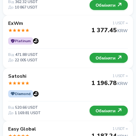
Від
362.32 USDT
Обміняти
До
10 867 USDT
ExWm
1 USDT =
1 377.45
KRW
Platinum
Від
471.88 USDT
Обміняти
До
22 005 USDT
Satoshi
1 USDT =
1 196.78
KRW
Diamond
Від
520.66 USDT
Обміняти
До
1 169.81 USDT
Easy Global
1 USDT =
1 187.24