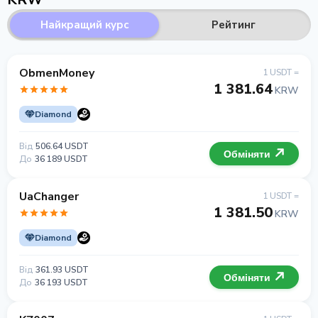
Найкращий курс
Рейтинг
ObmenMoney
1 USDT =
1 381.64
KRW
Diamond
Від
506.64 USDT
Обміняти
До
36 189 USDT
UaChanger
1 USDT =
1 381.50
KRW
Diamond
Від
361.93 USDT
Обміняти
До
36 193 USDT