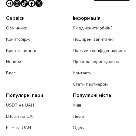
Сервіси
Інформація
Обмінники
Як здійснити обмін?
Криптобіржі
Поширені запитання
Криптогаманці
Політика конфіденційності
Новини
Правила користування
Блог
Контакти
Стати партнером
Популярні пари
Популярні міста
USDT на UAH
Київ
Bitcoin на UAH
Львів
ETH на UAH
Одеса