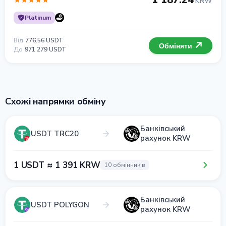
KRW
Platinum
Від
776.56 USDT
Обміняти
До
971 279 USDT
Схожі напрямки обміну
Банківський
USDT TRC20
рахунок KRW
1 USDT ≈ 1 391 KRW
10 обмінників
Банківський
USDT POLYGON
рахунок KRW