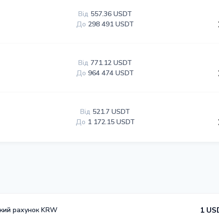
Від
557.36 USDT
До
298 491 USDT
Від
771.12 USDT
До
964 474 USDT
Від
521.7 USDT
До
1 172.15 USDT
ький рахунок KRW
1 US