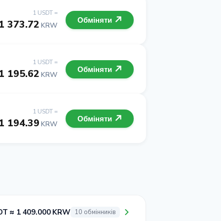
1 USDT =
Обміняти
1 373.72
KRW
1 USDT =
Обміняти
1 195.62
KRW
1 USDT =
Обміняти
1 194.39
KRW
DT ≈ 1 409.000 KRW
10 обмінників