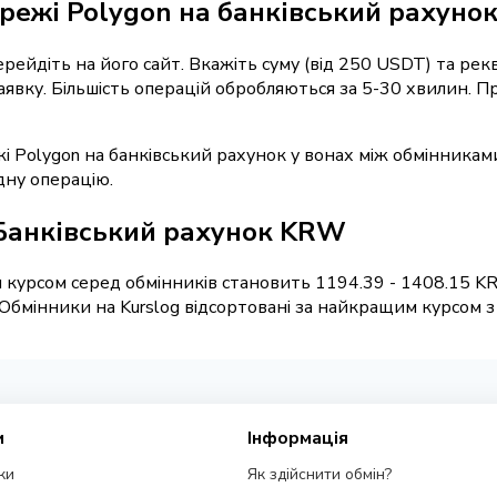
режі Polygon на банківський рахунок
перейдіть на його сайт. Вкажіть суму (від 250 USDT) та ре
заявку. Більшість операцій обробляються за 5-30 хвилин.
жі Polygon на банківський рахунок у вонах між обмінникам
дну операцію.
Банківський рахунок KRW
 курсом серед обмінників становить 1194.39 - 1408.15 K
мінники на Kurslog відсортовані за найкращим курсом з у
и
Інформація
ки
Як здійснити обмін?