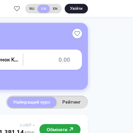
RU
UA
EN
Увійти
Банківський рахунок KRW
Найкращий курс
Рейтинг
1 USDT =
Обміняти
1 381.14
KRW