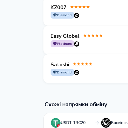
KZ007
Diamond
Easy Global
Platinum
Satoshi
Diamond
Схожі напрямки обміну
USDT TRC20
Банківс