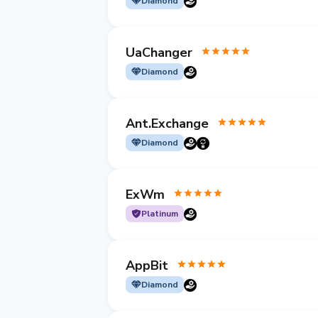
Diamond
UaChanger
Diamond
Ant.Exchange
Diamond
ExWm
Platinum
AppBit
Diamond