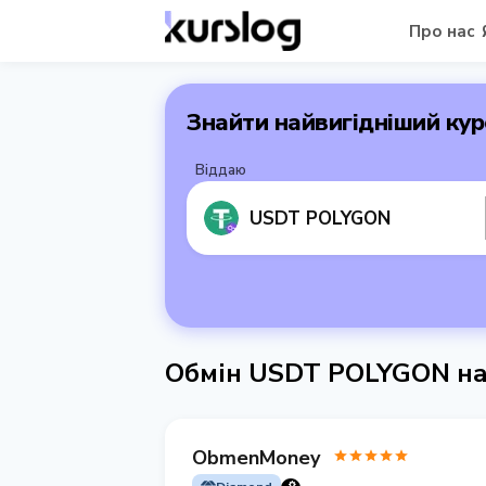
Про нас
Знайти найвигідніший кур
Віддаю
USDT POLYGON
Обмін USDT POLYGON на
ObmenMoney