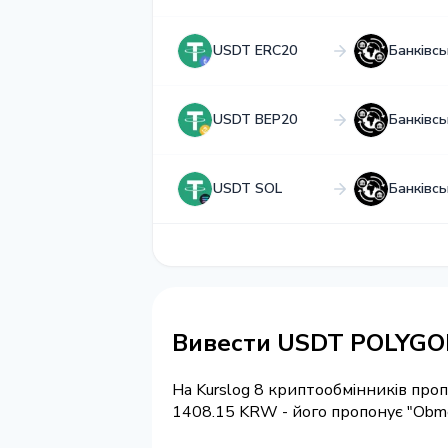
USDT ERC20
Банківс
USDT BEP20
Банківс
USDT SOL
Банківс
Вивести USDT POLYGO
На Kurslog 8 криптообмінників про
1408.15 KRW - його пропонує "Obm