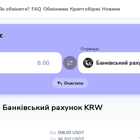
Як обміняти?
FAQ
Обмінники
Криптобіржі
Новини
с
Отримую
Очистити
 Банківський рахунок KRW
Від
506.83 USDT
До
36 202 USDT