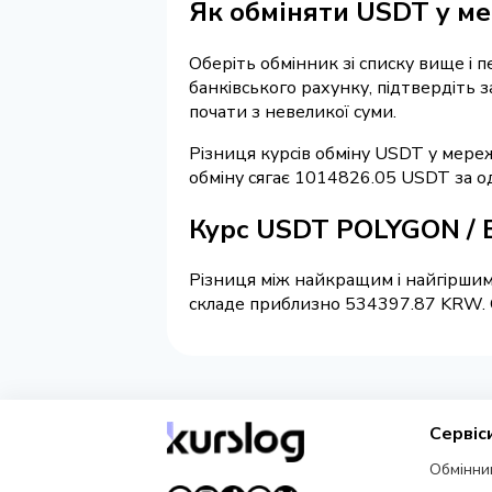
Як обміняти USDT у ме
Оберіть обмінник зі списку вище і 
банківського рахунку, підтвердіть 
почати з невеликої суми.
Різниця курсів обміну USDT у мере
обміну сягає 1014826.05 USDT за о
Курс USDT POLYGON / 
Різниця між найкращим і найгіршим
складе приблизно 534397.87 KRW. Об
Сервіс
Обмінни