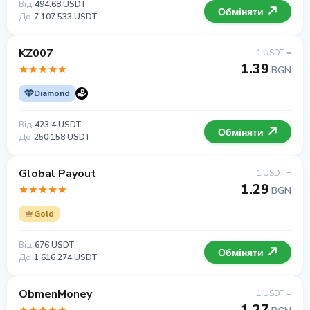
Від
494.68 USDT
Обміняти
До
7 107 533 USDT
KZ007
1 USDT =
1.39
BGN
Diamond
Від
423.4 USDT
Обміняти
До
250 158 USDT
Global Payout
1 USDT =
1.29
BGN
Gold
Від
676 USDT
Обміняти
До
1 616 274 USDT
ObmenMoney
1 USDT =
1.27