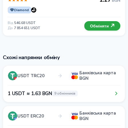
BGN
Diamond
Від
546.68 USDT
Обміняти
До
7 854 651 USDT
Схожі напрямки обміну
Банківська карта
USDT TRC20
BGN
1 USDT ≈ 1.63 BGN
9 обмінників
Банківська карта
USDT ERC20
BGN