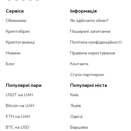
Сервіси
Інформація
Обмінники
Як здійснити обмін?
Криптобіржі
Поширені запитання
Криптогаманці
Політика конфіденційності
Новини
Правила користування
Блог
Контакти
Стати партнером
Популярні пари
Популярні міста
USDT на UAH
Київ
Bitcoin на UAH
Львів
ETH на UAH
Одеса
BTC на USD
Варшава