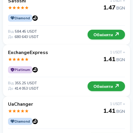
Satoshi
1 USDT =
1.47
BGN
Diamond
Від
584.45 USDT
Обміняти
До
680 643 USDT
ExchangeExpress
1 USDT =
1.41
BGN
Platinum
Від
355.25 USDT
Обміняти
До
414 053 USDT
UaChanger
1 USDT =
1.41
BGN
Diamond