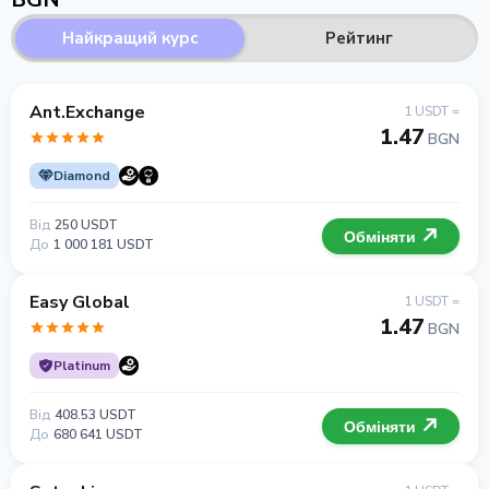
Найкращий курс
Рейтинг
Ant.Exchange
1 USDT =
1.47
BGN
Diamond
Від
250 USDT
Обміняти
До
1 000 181 USDT
Easy Global
1 USDT =
1.47
BGN
Platinum
Від
408.53 USDT
Обміняти
До
680 641 USDT