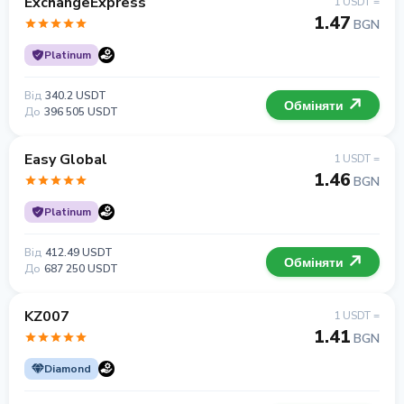
ExchangeExpress
1 USDT =
1.47
BGN
Platinum
Від
340.2 USDT
Обміняти
До
396 505 USDT
Easy Global
1 USDT =
1.46
BGN
Platinum
Від
412.49 USDT
Обміняти
До
687 250 USDT
KZ007
1 USDT =
1.41
BGN
Diamond