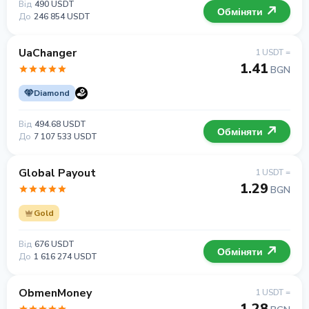
Від
490 USDT
Обміняти
До
246 854 USDT
UaChanger
1 USDT =
1.41
BGN
Diamond
Від
494.68 USDT
Обміняти
До
7 107 533 USDT
Global Payout
1 USDT =
1.29
BGN
Gold
Від
676 USDT
Обміняти
До
1 616 274 USDT
ObmenMoney
1 USDT =
1.28