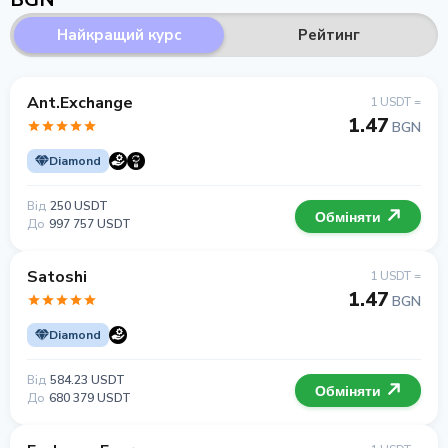
Найкращий курс
Рейтинг
Ant.Exchange
1 USDT =
1.47
BGN
Diamond
Від
250 USDT
Обміняти
До
997 757 USDT
Satoshi
1 USDT =
1.47
BGN
Diamond
Від
584.23 USDT
Обміняти
До
680 379 USDT