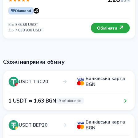
BGN
Diamond
Від
545.59 USDT
Обміняти
До
7 838 938 USDT
Схожі напрямки обміну
Банківська карта
USDT TRC20
BGN
1 USDT ≈ 1.63 BGN
9 обмінників
Банківська карта
USDT BEP20
BGN