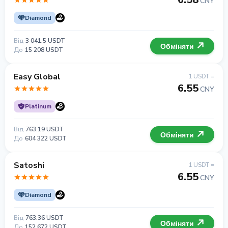
CNY
Diamond
Від
3 041.5 USDT
Обміняти
До
15 208 USDT
Easy Global
1 USDT =
6.55
CNY
Platinum
Від
763.19 USDT
Обміняти
До
604 322 USDT
Satoshi
1 USDT =
6.55
CNY
Diamond
Від
763.36 USDT
Обміняти
До
152 672 USDT