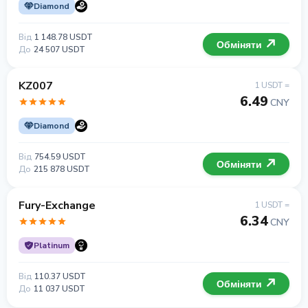
Diamond
Від
1 148.78 USDT
Обміняти
До
24 507 USDT
KZ007
1 USDT =
6.49
CNY
Diamond
Від
754.59 USDT
Обміняти
До
215 878 USDT
Fury-Exchange
1 USDT =
6.34
CNY
Platinum
Від
110.37 USDT
Обміняти
До
11 037 USDT