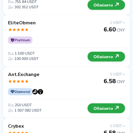
Від
755.84 USDT
Обміняти
До
302 352 USDT
EliteObmen
1 USDT =
6.60
CNY
Platinum
Від
1 500 USDT
Обміняти
До
100 000 USDT
Ant.Exchange
1 USDT =
6.58
CNY
Diamond
Від
250 USDT
Обміняти
До
1 007 082 USDT
Crybex
1 USDT =
6.58