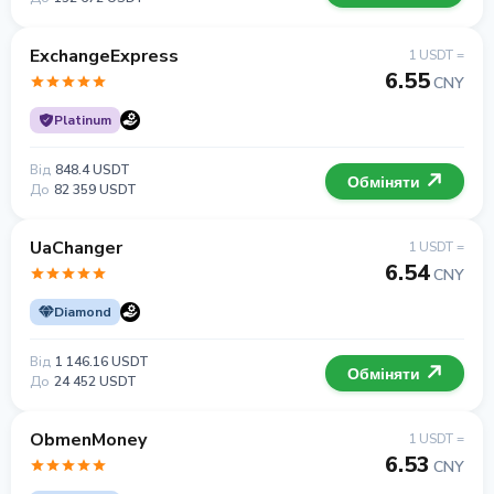
ExchangeExpress
1 USDT =
6.55
CNY
Platinum
Від
848.4 USDT
Обміняти
До
82 359 USDT
UaChanger
1 USDT =
6.54
CNY
Diamond
Від
1 146.16 USDT
Обміняти
До
24 452 USDT
ObmenMoney
1 USDT =
6.53
CNY