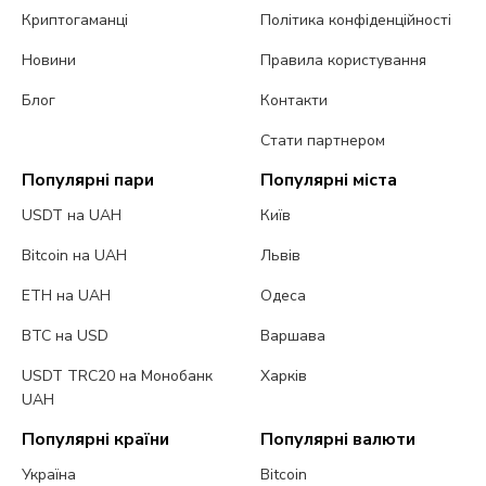
Криптогаманці
Політика конфіденційності
Новини
Правила користування
Блог
Контакти
Стати партнером
Популярні пари
Популярні міста
USDT на UAH
Київ
Bitcoin на UAH
Львів
ETH на UAH
Одеса
BTC на USD
Варшава
USDT TRC20 на Монобанк
Харків
UAH
Популярні країни
Популярні валюти
Україна
Bitcoin