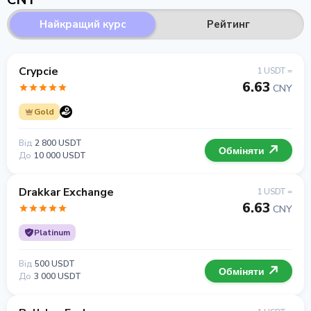
Найкращий курс
Рейтинг
Crypcie
1 USDT =
6.63
CNY
Gold
Від
2 800 USDT
Обміняти
До
10 000 USDT
Drakkar Exchange
1 USDT =
6.63
CNY
Platinum
Від
500 USDT
Обміняти
До
3 000 USDT