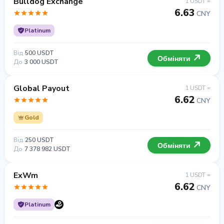
Bulldog Exchange
1 USDT =
6.63
CNY
Platinum
Від
500 USDT
Обміняти
До
3 000 USDT
Global Payout
1 USDT =
6.62
CNY
Gold
Від
250 USDT
Обміняти
До
7 378 982 USDT
ExWm
1 USDT =
6.62
CNY
Platinum