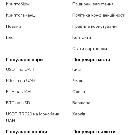
Криптобіржі
Поширені запитання
Криптогаманці
Політика конфіденційності
Новини
Правила користування
Блог
Контакти
Стати партнером
Популярні пари
Популярні міста
USDT на UAH
Київ
Bitcoin на UAH
Львів
ETH на UAH
Одеса
BTC на USD
Варшава
USDT TRC20 на Монобанк
Харків
UAH
Популярні країни
Популярні валюти