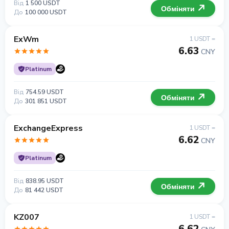
Від
1 500 USDT
Обміняти
До
100 000 USDT
ExWm
1 USDT =
6.63
CNY
Platinum
Від
754.59 USDT
Обміняти
До
301 851 USDT
ExchangeExpress
1 USDT =
6.62
CNY
Platinum
Від
838.95 USDT
Обміняти
До
81 442 USDT
KZ007
1 USDT =
6.62