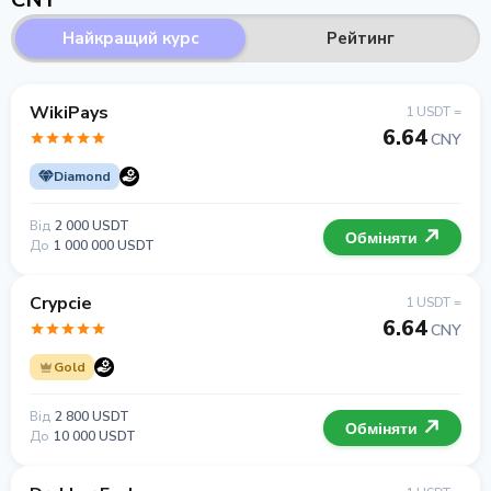
Найкращий курс
Рейтинг
WikiPays
1 USDT =
6.64
CNY
Diamond
Від
2 000 USDT
Обміняти
До
1 000 000 USDT
Crypcie
1 USDT =
6.64
CNY
Gold
Від
2 800 USDT
Обміняти
До
10 000 USDT