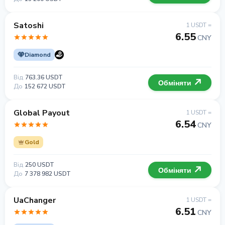
Satoshi
1 USDT =
6.55
CNY
Diamond
Від
763.36 USDT
Обміняти
До
152 672 USDT
Global Payout
1 USDT =
6.54
CNY
Gold
Від
250 USDT
Обміняти
До
7 378 982 USDT
UaChanger
1 USDT =
6.51
CNY