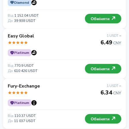
Diamond
Від
1 152.04 USDT
Обміняти
До
39 938 USDT
Easy Global
1 USDT =
6.49
CNY
Platinum
Від
770.9 USDT
Обміняти
До
610 426 USDT
Fury-Exchange
1 USDT =
6.34
CNY
Platinum
Від
110.37 USDT
Обміняти
До
11 037 USDT