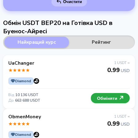
Очистити
Обмін USDT BEP20 на Готівка USD в
Буенос-Айресі
Найкращий курс
Рейтинг
UaChanger
1 USDT =
0.99
USD
Diamond
Від
10 136 USDT
Обміняти
До
663 688 USDT
ObmenMoney
1 USDT =
0.99
USD
Diamond