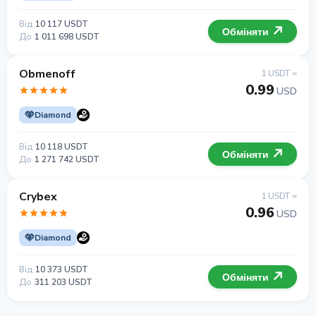
Від
10 117 USDT
Обміняти
До
1 011 698 USDT
Obmenoff
1 USDT =
0.99
USD
Diamond
Від
10 118 USDT
Обміняти
До
1 271 742 USDT
Crybex
1 USDT =
0.96
USD
Diamond
Від
10 373 USDT
Обміняти
До
311 203 USDT