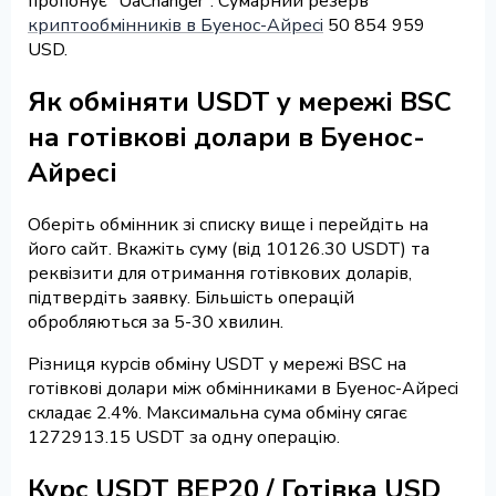
пропонує "UaChanger". Сумарний резерв
криптообмінників в Буенос-Айресі
50 854 959
USD.
Як обміняти USDT у мережі BSC
на готівкові долари в Буенос-
Айресі
Оберіть обмінник зі списку вище і перейдіть на
його сайт. Вкажіть суму (від 10126.30 USDT) та
реквізити для отримання готівкових доларів,
підтвердіть заявку. Більшість операцій
обробляються за 5-30 хвилин.
Різниця курсів обміну USDT у мережі BSC на
готівкові долари між обмінниками в Буенос-Айресі
складає 2.4%. Максимальна сума обміну сягає
1272913.15 USDT за одну операцію.
Курс USDT BEP20 / Готівка USD