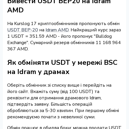
Вивести USDT BEP20 на Idram
AMD
На Kurslog 17 криптообмінників пропонують обмін
USDT BEP-20
на
Idram AMD
. Найкращий курс зараз
1 USDT = 351.59 AMD - його пропонує "Bulldog
Exchange". Сумарний резерв обмінників 11 168 964
367 AMD.
Як обміняти USDT у мережі BSC
на Idram у драмах
Оберіть обмінник зі списку вище і перейдіть на
його сайт. Вкажіть суму (від 100 USDT) та
реквізити для отримання драмового Idram,
підтвердіть заявку. Більшість операцій
обробляються за 5-30 хвилин. При першому обміні
рекомендуємо почати з невеликої суми.
Обмін працює в обидва боки: можна продати USDT