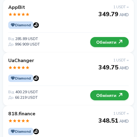
AppBit
1 USDT =
349.79
AMD
Diamond
Від
285.89 USDT
Обміняти
До
996 909 USDT
UaChanger
1 USDT =
349.75
AMD
Diamond
Від
400.29 USDT
Обміняти
До
66 219 USDT
818.finance
1 USDT =
348.51
AMD
Diamond