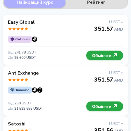
Найкращий курс
Рейтинг
Easy Global
1 USDT =
351.57
AMD
Platinum
Від
241.78 USDT
Обміняти
До
25 600 USDT
Ant.Exchange
1 USDT =
351.57
AMD
Diamond
Від
250 USDT
Обміняти
До
21 523 655 USDT
Satoshi
1 USDT =
351.56