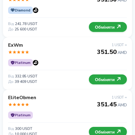
AMD
Diamond
Від
241.78 USDT
Обміняти
До
25 600 USDT
ExWm
1 USDT =
351.50
AMD
Platinum
Від
332.85 USDT
Обміняти
До
39 409 USDT
EliteObmen
1 USDT =
351.45
AMD
Platinum
Від
300 USDT
Обміняти
До
10 000 USDT