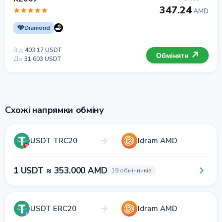
347.24
AMD
Diamond
Від
403.17 USDT
Обміняти
До
31 603 USDT
Схожі напрямки обміну
USDT TRC20
Idram AMD
1 USDT ≈ 353.000 AMD
19 обмінників
USDT ERC20
Idram AMD