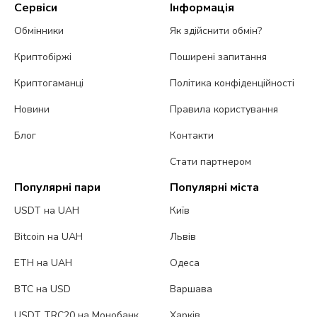
Сервіси
Інформація
Обмінники
Як здійснити обмін?
Криптобіржі
Поширені запитання
Криптогаманці
Політика конфіденційності
Новини
Правила користування
Блог
Контакти
Стати партнером
Популярні пари
Популярні міста
USDT на UAH
Київ
Bitcoin на UAH
Львів
ETH на UAH
Одеса
BTC на USD
Варшава
USDT TRC20 на Монобанк
Харків