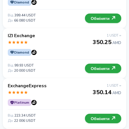
Diamond
Від
399.44 USDT
Обміняти
До
66 080 USDT
IZI Exchange
1 USDT =
350.25
AMD
Diamond
Від
99.93 USDT
Обміняти
До
20 000 USDT
ExchangeExpress
1 USDT =
350.14
AMD
Platinum
Від
223.34 USDT
Обміняти
До
22 006 USDT