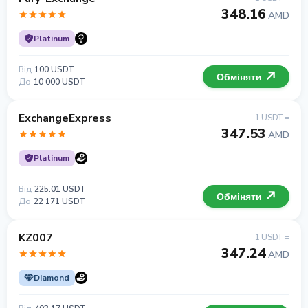
348.16
AMD
Platinum
Від
100 USDT
Обміняти
До
10 000 USDT
ExchangeExpress
1 USDT =
347.53
AMD
Platinum
Від
225.01 USDT
Обміняти
До
22 171 USDT
KZ007
1 USDT =
347.24
AMD
Diamond