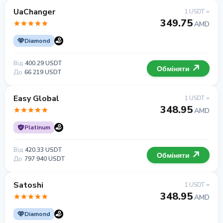
UaChanger
1 USDT =
349.75
AMD
Diamond
Від
400.29 USDT
Обміняти
До
66 219 USDT
Easy Global
1 USDT =
348.95
AMD
Platinum
Від
420.33 USDT
Обміняти
До
797 940 USDT
Satoshi
1 USDT =
348.95
AMD
Diamond