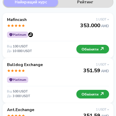
Найкращий курс
Рейтинг
Mafincash
1 USDT =
353.000
AMD
Platinum
Від
100 USDT
Обміняти
До
10 000 USDT
Bulldog Exchange
1 USDT =
351.59
AMD
Platinum
Від
500 USDT
Обміняти
До
3 000 USDT
Ant.Exchange
1 USDT =
351.59