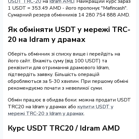
USDT TRC-20
на
Idram AMD
. Найкращий курс зараз
1 USDT = 353.49 AMD - його пропонує "Mafincash".
Сумарний резерв обмінників 14 280 754 888 AMD.
Як обміняти USDT у мережі TRC-
20 на Idram у драмах
Оберіть обмінник зі списку вище і перейдіть на
його сайт. Вкажіть суму (від 100 USDT) та
реквізити для отримання драмового Idram,
підтвердіть заявку. Більшість операцій
обробляються за 5-30 хвилин. При першому обміні
рекомендуємо почати з невеликої суми.
Обмін працює в обидва боки: можна продати USDT
TRC20 на Idram у драмах або
купити USDT у
мережі TRC-20 з Idram у драмах
.
Курс USDT TRC20 / Idram AMD