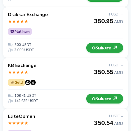
Drakkar Exchange
1 USDT =
350.95
AMD
Platinum
Від
500 USDT
Обміняти
До
3 000 USDT
KB Exchange
1 USDT =
350.55
AMD
Gold
Від
108.41 USDT
Обміняти
До
142 635 USDT
EliteObmen
1 USDT =
350.54
AMD