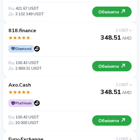
Від
421.67 USDT
Обміняти
До
3 102 349 USDT
818.finance
1 USDT =
348.51
AMD
Diamond
Від
100.43 USDT
Обміняти
До
2 869.31 USDT
Axo.Cash
1 USDT =
348.51
AMD
Platinum
Від
100.43 USDT
Обміняти
До
20 000 USDT
Fury-Exchange
1 USDT =