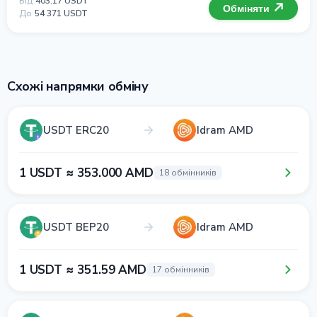
Від
403.17 USDT
Обміняти
До
54 371 USDT
Схожі напрямки обміну
USDT ERC20
Idram AMD
1 USDT ≈ 353.000 AMD
18 обмінників
USDT BEP20
Idram AMD
1 USDT ≈ 351.59 AMD
17 обмінників