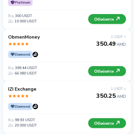
Platinum
Від
300 USDT
Обміняти
До
10 000 USDT
ObmenMoney
1 USDT =
350.49
AMD
Diamond
Від
399.44 USDT
Обміняти
До
66 080 USDT
IZI Exchange
1 USDT =
350.25
AMD
Diamond
Від
99.93 USDT
Обміняти
До
20 000 USDT