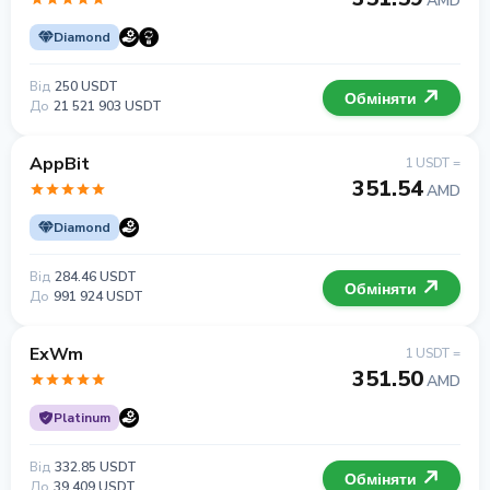
AMD
Diamond
Від
250 USDT
Обміняти
До
21 521 903 USDT
AppBit
1 USDT =
351.54
AMD
Diamond
Від
284.46 USDT
Обміняти
До
991 924 USDT
ExWm
1 USDT =
351.50
AMD
Platinum
Від
332.85 USDT
Обміняти
До
39 409 USDT