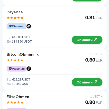
Payex24
1 USDT =
0.81
EUR
Diamond
Від
616.08 USDT
Обміняти
До
114 590 USDT
BitcoinObmennik
1 USDT =
0.80
EUR
Platinum
Від
622.23 USDT
Обміняти
До
12 445 USDT
EliteObmen
1 USDT =
0.80
EUR