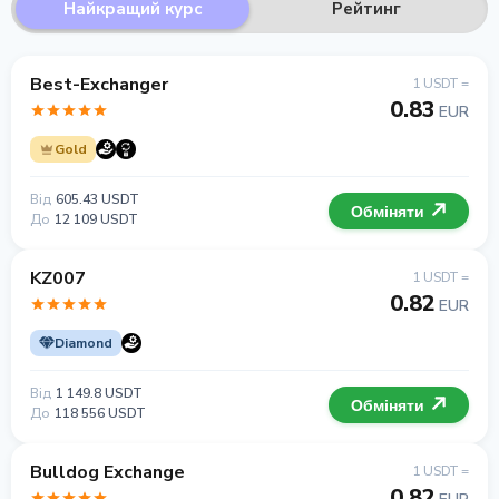
Найкращий курс
Рейтинг
Best-Exchanger
1 USDT =
0.83
EUR
Gold
Від
605.43 USDT
Обміняти
До
12 109 USDT
KZ007
1 USDT =
0.82
EUR
Diamond
Від
1 149.8 USDT
Обміняти
До
118 556 USDT
Bulldog Exchange
1 USDT =
0.82