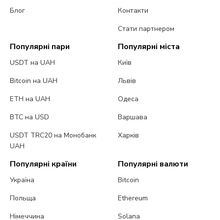
Блог
Контакти
Стати партнером
Популярні пари
Популярні міста
USDT на UAH
Київ
Bitcoin на UAH
Львів
ETH на UAH
Одеса
BTC на USD
Варшава
USDT TRC20 на Монобанк
Харків
UAH
Популярні країни
Популярні валюти
Україна
Bitcoin
Польща
Ethereum
Німеччина
Solana