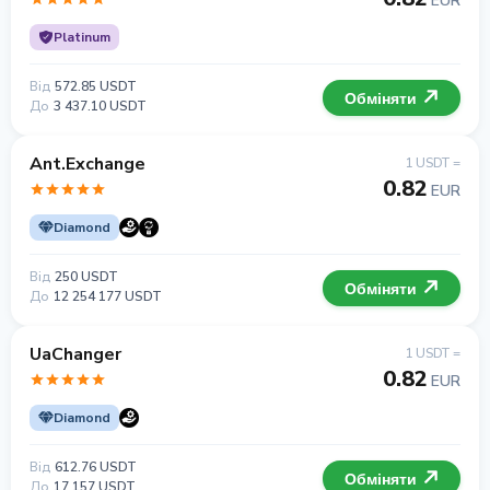
EUR
Platinum
Від
572.85 USDT
Обміняти
До
3 437.10 USDT
Ant.Exchange
1 USDT =
0.82
EUR
Diamond
Від
250 USDT
Обміняти
До
12 254 177 USDT
UaChanger
1 USDT =
0.82
EUR
Diamond
Від
612.76 USDT
Обміняти
До
17 157 USDT