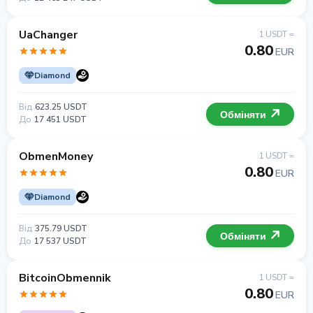
UaChanger
1 USDT =
0.80
EUR
Diamond
Від
623.25 USDT
Обміняти
До
17 451 USDT
ObmenMoney
1 USDT =
0.80
EUR
Diamond
Від
375.79 USDT
Обміняти
До
17 537 USDT
BitcoinObmennik
1 USDT =
0.80
EUR