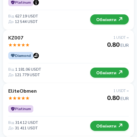
Platinum
Від
627.19 USDT
Обміняти
До
12 544 USDT
KZ007
1 USDT =
0.80
EUR
Diamond
Від
1 181.06 USDT
Обміняти
До
121 779 USDT
EliteObmen
1 USDT =
0.80
EUR
Platinum
Від
314.12 USDT
Обміняти
До
31 411 USDT