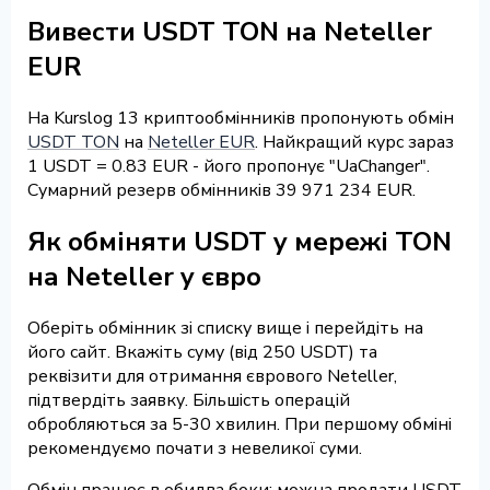
Вивести USDT TON на Neteller
EUR
На Kurslog 13 криптообмінників пропонують обмін
USDT TON
на
Neteller EUR
. Найкращий курс зараз
1 USDT = 0.83 EUR - його пропонує "UaChanger".
Сумарний резерв обмінників 39 971 234 EUR.
Як обміняти USDT у мережі TON
на Neteller у євро
Оберіть обмінник зі списку вище і перейдіть на
його сайт. Вкажіть суму (від 250 USDT) та
реквізити для отримання єврового Neteller,
підтвердіть заявку. Більшість операцій
обробляються за 5-30 хвилин. При першому обміні
рекомендуємо почати з невеликої суми.
Обмін працює в обидва боки: можна продати USDT