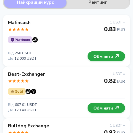
Найкращий курс
Рейтинг
Mafincash
1 USDT =
0.83
EUR
Platinum
Від
250 USDT
Обміняти
До
12 000 USDT
Best-Exchanger
1 USDT =
0.82
EUR
Gold
Від
607.01 USDT
Обміняти
До
12 140 USDT
Bulldog Exchange
1 USDT =
0.82