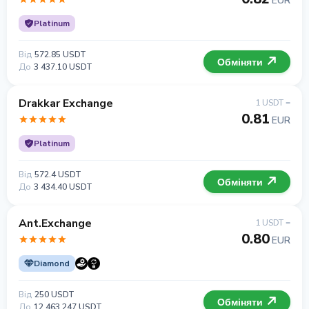
EUR
Platinum
Від
572.85 USDT
Обміняти
До
3 437.10 USDT
Drakkar Exchange
1 USDT =
0.81
EUR
Platinum
Від
572.4 USDT
Обміняти
До
3 434.40 USDT
Ant.Exchange
1 USDT =
0.80
EUR
Diamond
Від
250 USDT
Обміняти
До
12 463 247 USDT