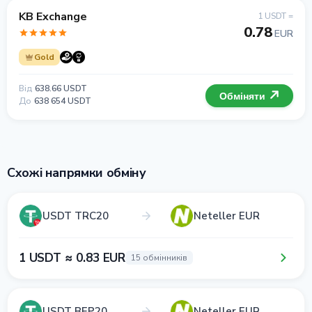
KB Exchange
1 USDT =
0.78
EUR
Gold
Від
638.66 USDT
Обміняти
До
638 654 USDT
Схожі напрямки обміну
USDT TRC20
Neteller EUR
1 USDT ≈ 0.83 EUR
15 обмінників
USDT BEP20
Neteller EUR