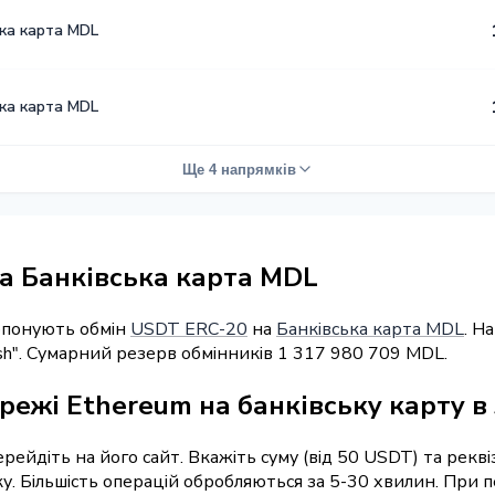
ька карта MDL
ька карта MDL
Ще 4 напрямків
а Банківська карта MDL
ропонують обмін
USDT ERC-20
на
Банківська карта MDL
. Н
sh". Сумарний резерв обмінників 1 317 980 709 MDL.
режі Ethereum на банківську карту в
ерейдіть на його сайт. Вкажіть суму (від 50 USDT) та рек
вку. Більшість операцій обробляються за 5-30 хвилин. При