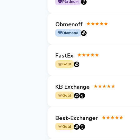
Platinum
Obmenoff
Diamond
FastEx
Gold
KB Exchange
Gold
Best-Exchanger
Gold