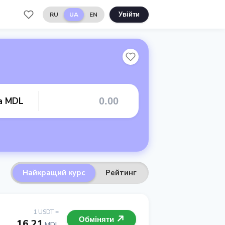
RU
UA
EN
Увійти
та MDL
Найкращий курс
Рейтинг
1 USDT =
Обміняти
16.21
MDL