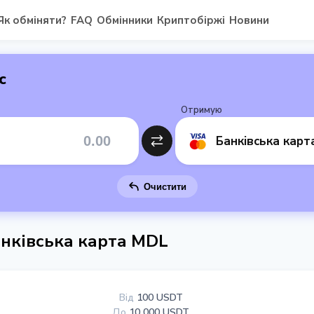
Як обміняти?
FAQ
Обмінники
Криптобіржі
Новини
с
Отримую
Банківська кар
Очистити
нківська карта MDL
Від
100 USDT
До
10 000 USDT