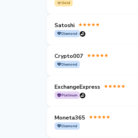
Gold
Satoshi
Diamond
Crypto007
Diamond
ExchangeExpress
Platinum
Moneta365
Diamond