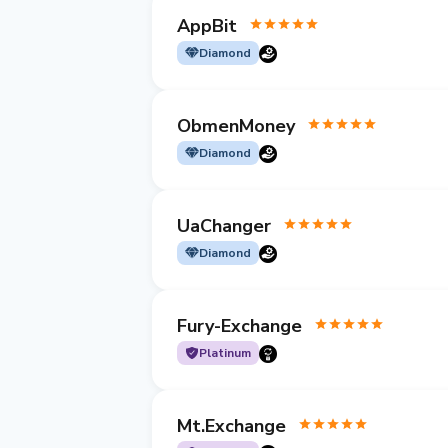
AppBit
Diamond
ObmenMoney
Diamond
UaChanger
Diamond
Fury-Exchange
Platinum
Mt.Exchange