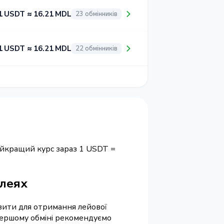
1 USDT ≈ 16.21 MDL
23 обмінників
1 USDT ≈ 16.21 MDL
22 обмінників
айкращий курс зараз 1 USDT =
 леях
візити для отримання лейової
 першому обміні рекомендуємо