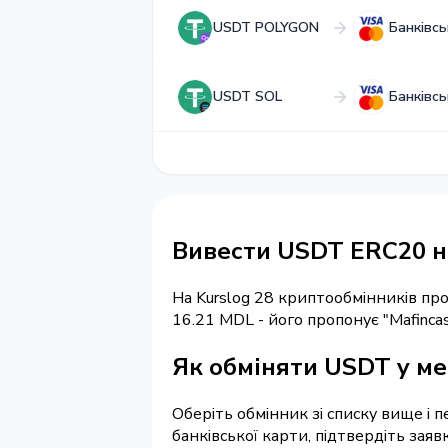
USDT POLYGON
Банківс
USDT SOL
Банківс
Вивести USDT ERC20 н
На Kurslog 28 криптообмінників п
16.21 MDL - його пропонує "Mafinca
Як обміняти USDT у ме
Оберіть обмінник зі списку вище і п
банківської карти, підтвердіть зая