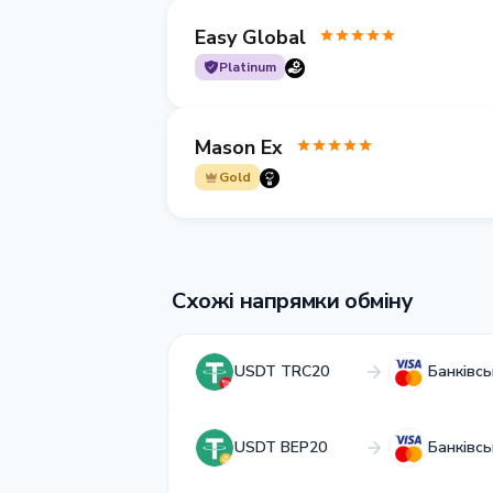
Easy Global
Platinum
Mason Ex
Gold
Схожі напрямки обміну
USDT TRC20
Банківс
USDT BEP20
Банківс