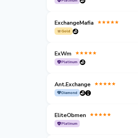
Platinum
ExchangeMafia
Gold
ExWm
Platinum
Ant.Exchange
Diamond
EliteObmen
Platinum