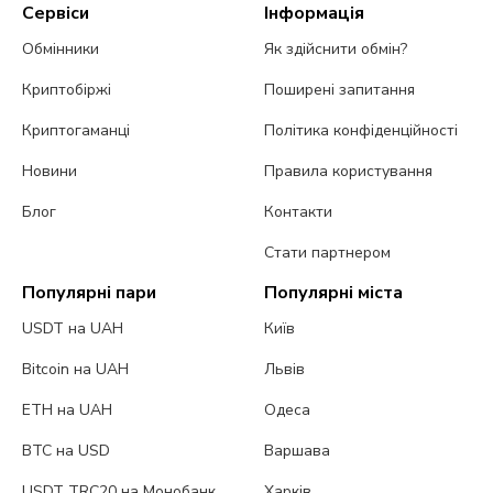
Сервіси
Інформація
Обмінники
Як здійснити обмін?
Криптобіржі
Поширені запитання
Криптогаманці
Політика конфіденційності
Новини
Правила користування
Блог
Контакти
Стати партнером
Популярні пари
Популярні міста
USDT на UAH
Київ
Bitcoin на UAH
Львів
ETH на UAH
Одеса
BTC на USD
Варшава
USDT TRC20 на Монобанк
Харків