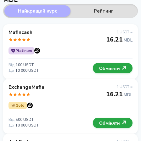
Найкращий курс
Рейтинг
Mafincash
1 USDT =
16.21
MDL
Platinum
Від
100 USDT
Обміняти
До
10 000 USDT
ExchangeMafia
1 USDT =
16.21
MDL
Gold
Від
500 USDT
Обміняти
До
10 000 USDT