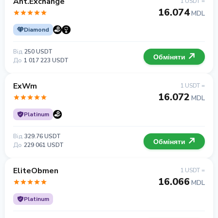
Ant.Exchange
1 USDT =
16.074
MDL
Diamond
Від
250 USDT
Обміняти
До
1 017 223 USDT
ExWm
1 USDT =
16.072
MDL
Platinum
Від
329.76 USDT
Обміняти
До
229 061 USDT
EliteObmen
1 USDT =
16.066
MDL
Platinum