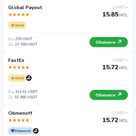
Global Payout
1 USDT =
15.85
MDL
Gold
Від
230 USDT
Обміняти
До
27 768 USDT
FastEx
1 USDT =
15.72
MDL
Gold
Від
313.61 USDT
Обміняти
До
55 985 USDT
Obmenoff
1 USDT =
15.72
MDL
Diamond