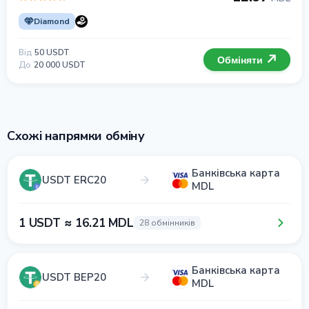
Diamond
Від
50 USDT
Обміняти
До
20 000 USDT
Схожі напрямки обміну
Банківська карта
USDT ERC20
MDL
1 USDT ≈ 16.21 MDL
28 обмінників
Банківська карта
USDT BEP20
MDL