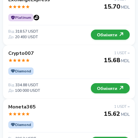
15.70
MDL
Platinum
Від
318.57 USDT
Обміняти
До
20 493 USDT
Crypto007
1 USDT =
15.68
MDL
Diamond
Від
334.88 USDT
Обміняти
До
100 000 USDT
Moneta365
1 USDT =
15.62
MDL
Diamond