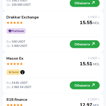
Від
336.2 USDT
Обміняти
До
100 000 USDT
Drakkar Exchange
1 USDT =
15.55
MDL
Platinum
Від
500 USDT
Обміняти
До
3 000 USDT
Mason Ex
1 USDT =
15.51
MDL
Gold
Від
54.81 USDT
Обміняти
До
2 063.34 USDT
818.finance
1 USDT =
12.97
MDL