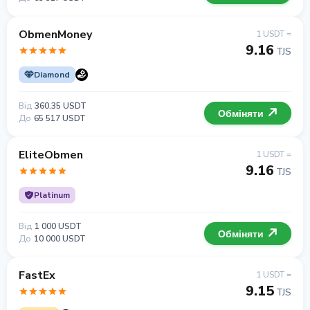
ObmenMoney
1 USDT =
9.16
TJS
Diamond
Від
360.35 USDT
Обміняти
До
65 517 USDT
EliteObmen
1 USDT =
9.16
TJS
Platinum
Від
1 000 USDT
Обміняти
До
10 000 USDT
FastEx
1 USDT =
9.15
TJS