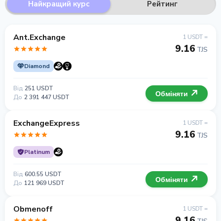
Найкращий курс
Рейтинг
Ant.Exchange
1 USDT =
9.16
TJS
Diamond
Від
251 USDT
Обміняти
До
2 391 447 USDT
ExchangeExpress
1 USDT =
9.16
TJS
Platinum
Від
600.55 USDT
Обміняти
До
121 969 USDT
Obmenoff
1 USDT =
9.16