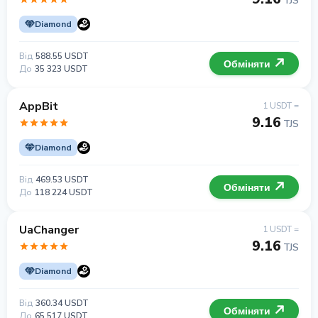
TJS
Diamond
Від
588.55 USDT
Обміняти
До
35 323 USDT
AppBit
1 USDT =
9.16
TJS
Diamond
Від
469.53 USDT
Обміняти
До
118 224 USDT
UaChanger
1 USDT =
9.16
TJS
Diamond
Від
360.34 USDT
Обміняти
До
65 517 USDT