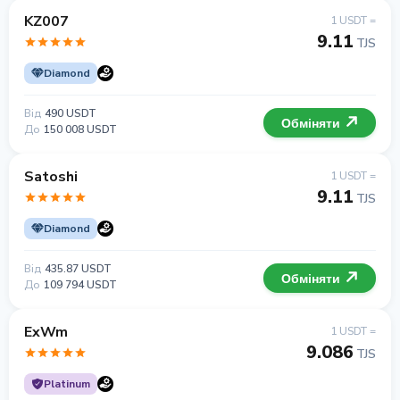
KZ007
1 USDT =
9.11
TJS
Diamond
Від
490 USDT
Обміняти
До
150 008 USDT
Satoshi
1 USDT =
9.11
TJS
Diamond
Від
435.87 USDT
Обміняти
До
109 794 USDT
ExWm
1 USDT =
9.086
TJS
Platinum