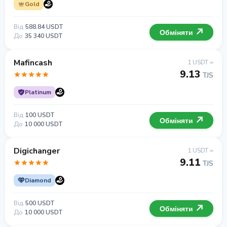
Gold
Від
588.84 USDT
Обміняти
До
35 340 USDT
Mafincash
1 USDT =
9.13
TJS
Platinum
Від
100 USDT
Обміняти
До
10 000 USDT
Digichanger
1 USDT =
9.11
TJS
Diamond
Від
500 USDT
Обміняти
До
10 000 USDT