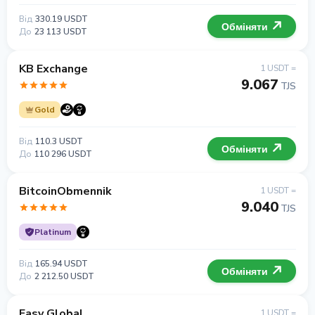
Від
330.19 USDT
Обміняти
До
23 113 USDT
KB Exchange
1 USDT =
9.067
TJS
Gold
Від
110.3 USDT
Обміняти
До
110 296 USDT
BitcoinObmennik
1 USDT =
9.040
TJS
Platinum
Від
165.94 USDT
Обміняти
До
2 212.50 USDT
Easy Global
1 USDT =