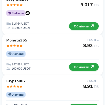
9.017
TJS
Platinum
Від
616.64 USDT
Обміняти
До
110 902 USDT
Moneta365
1 USDT =
8.92
TJS
Diamond
Від
247.85 USDT
Обміняти
До
100 000 USDT
Crypto007
1 USDT =
8.91
TJS
Diamond