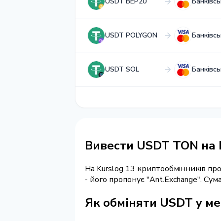
USDT BEP20
Банківсь
USDT POLYGON
Банківсь
USDT SOL
Банківсь
Вивести USDT TON на 
На Kurslog 13 криптообмінників п
- його пропонує "Ant.Exchange". Су
Як обміняти USDT у ме