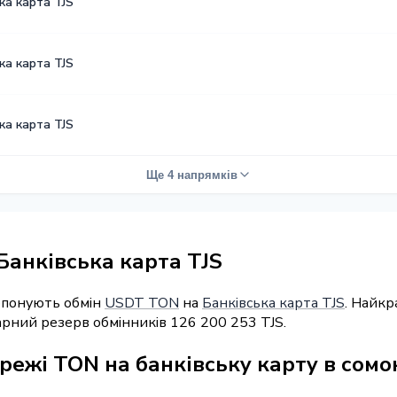
ка карта TJS
ка карта TJS
ка карта TJS
Ще 4 напрямків
Банківська карта TJS
ропонують обмін
USDT TON
на
Банківська карта TJS
. Найкр
марний резерв обмінників 126 200 253 TJS.
режі TON на банківську карту в сомо