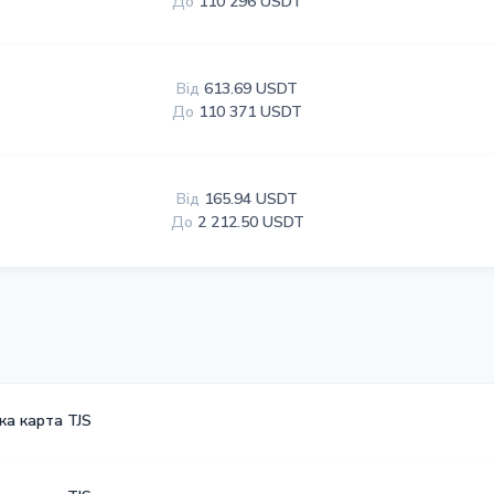
До
110 296 USDT
Від
613.69 USDT
До
110 371 USDT
Від
165.94 USDT
До
2 212.50 USDT
ка карта TJS