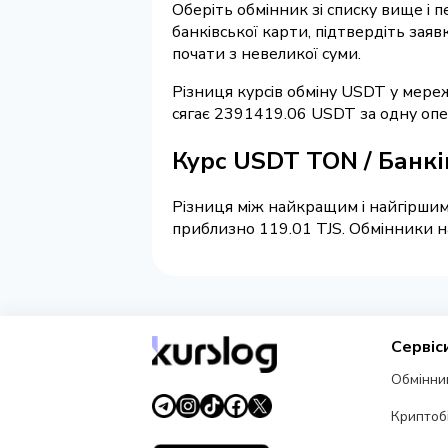
Оберіть обмінник зі списку вище і 
банківської карти, підтвердіть зая
почати з невеликої суми.
Різниця курсів обміну USDT у мереж
сягає 2391419.06 USDT за одну опе
Курс USDT TON / Банкі
Різниця між найкращим і найгіршим 
приблизно 119.01 TJS. Обмінники на
Сервіс
Обмінни
Криптоб