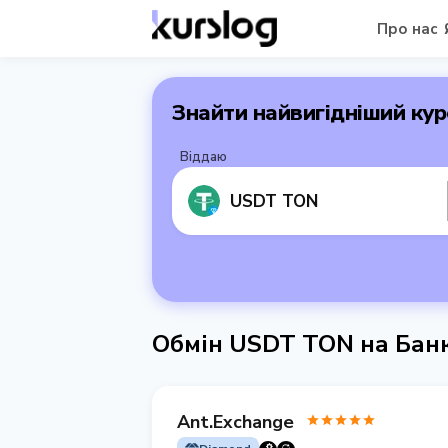
Про нас
Знайти найвигідніший кур
Віддаю
USDT TON
Обмін USDT TON на Банк
Ant.Exchange