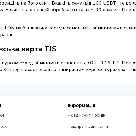
перейдіть на його сайт. Вкажіть суму (від 100 USDT) та ре
вку. Більшість операцій обробляються за 5-30 хвилин. При
і TON на банківську карту в сомоні між обмінниками скла
рацію.
вська карта TJS
курсом серед обмінників становить 9.04 - 9.16 TJS. При 
 Kurslog відсортовані за найкращим курсом з урахуванням 
и
Інформація
ки
Як здійснити обмін?
іржі
Поширені запитання