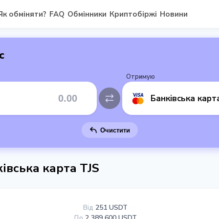
Як обміняти?
FAQ
Обмінники
Криптобіржі
Новини
с
Отримую
Банківська карт
Очистити
івська карта TJS
Від
251 USDT
До
2 389 600 USDT