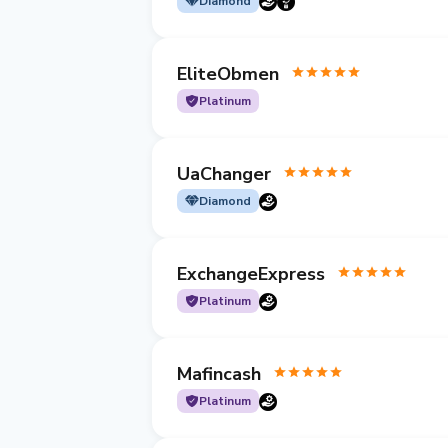
Diamond
EliteObmen
Platinum
UaChanger
Diamond
ExchangeExpress
Platinum
Mafincash
Platinum