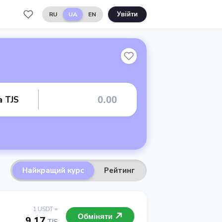
RU
UA
EN
Увійти
а TJS
Найкращий курс
Рейтинг
1 USDT =
Обміняти
9.17
TJS