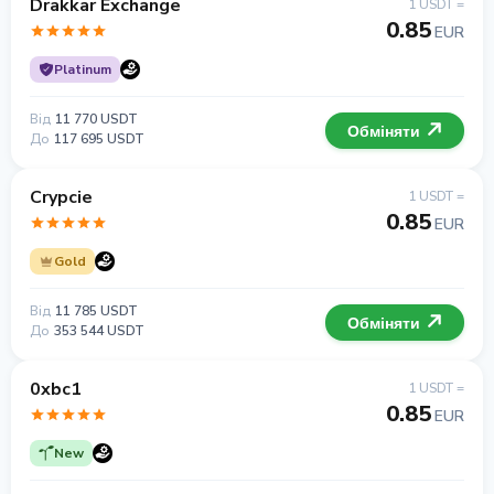
Drakkar Exchange
1 USDT =
0.85
EUR
Platinum
Від
11 770 USDT
Обміняти
До
117 695 USDT
Crypcie
1 USDT =
0.85
EUR
Gold
Від
11 785 USDT
Обміняти
До
353 544 USDT
0xbc1
1 USDT =
0.85
EUR
New