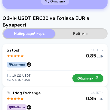
Очистити
Обмін USDT ERC20 на Готівка EUR в
Бухаресті
Найкращий курс
Рейтинг
Satoshi
1 USDT =
0.85
EUR
Diamond
Від
10 121 USDT
Обміняти
До
585 022 USDT
Bulldog Exchange
1 USDT =
0.85
EUR
Platinum